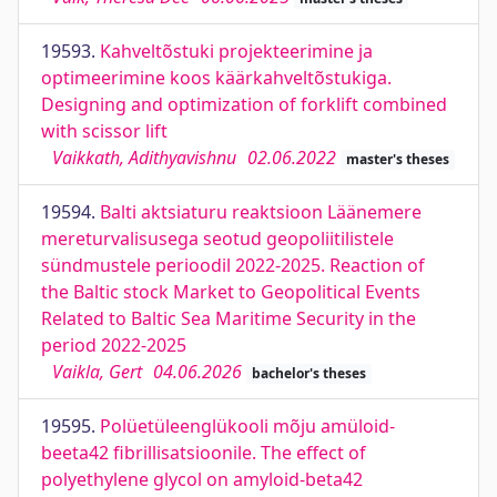
19593.
Kahveltõstuki projekteerimine ja
optimeerimine koos käärkahveltõstukiga.
Designing and optimization of forklift combined
with scissor lift
Vaikkath, Adithyavishnu
02.06.2022
master's theses
19594.
Balti aktsiaturu reaktsioon Läänemere
mereturvalisusega seotud geopoliitilistele
sündmustele perioodil 2022-2025. Reaction of
the Baltic stock Market to Geopolitical Events
Related to Baltic Sea Maritime Security in the
period 2022-2025
Vaikla, Gert
04.06.2026
bachelor's theses
19595.
Polüetüleenglükooli mõju amüloid-
beeta42 fibrillisatsioonile. The effect of
polyethylene glycol on amyloid-beta42