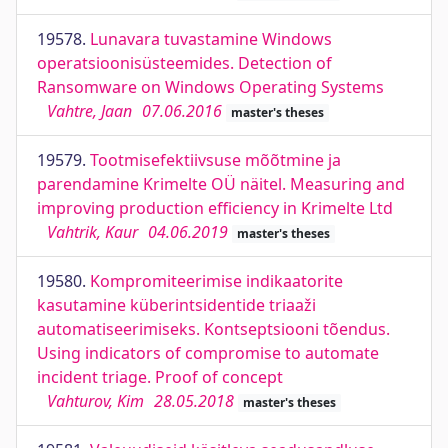
19578.
Lunavara tuvastamine Windows
operatsioonisüsteemides. Detection of
Ransomware on Windows Operating Systems
Vahtre, Jaan
07.06.2016
master's theses
19579.
Tootmisefektiivsuse mõõtmine ja
parendamine Krimelte OÜ näitel. Measuring and
improving production efficiency in Krimelte Ltd
Vahtrik, Kaur
04.06.2019
master's theses
19580.
Kompromiteerimise indikaatorite
kasutamine küberintsidentide triaaži
automatiseerimiseks. Kontseptsiooni tõendus.
Using indicators of compromise to automate
incident triage. Proof of concept
Vahturov, Kim
28.05.2018
master's theses