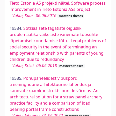
Tieto Estonia AS projekti näitel. Software process
improvement in Tieto Estonia ASs project
Vahur, Kaar
06.06.2016
master's theses
19584.
Sotsiaalsete tagatiste õiguslik
problemaatika väikelaste vanemate töösuhte
lõpetamisel koondamise tõttu. Legal problems of
social security in the event of terminating an
employment relationship with parents of young
children due to redundancy
Vahur, Kristi
06.06.2018
master's theses
19585.
Põhupaneelidest vibuspordi
treeninghoone arhitektuurne lahendus ja
kandvate raamkonstruktsioonide võrdlus. An
architectural solution for a straw panel archery
practice facility and a comparison of load
bearing portal frame constructions
Vaida, Johanna
01.06.2022
master's theses