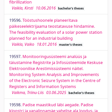
fibrillization
Vaikla, Kirsti
10.06.2016
bachelor's theses
19596.
Tööstushoonele planeeritava
päikeseelektrijaama teostatavuse hindamine.
The feasibility evaluation of a solar power station
planned for an industrial building
Vaikla, Vaiko
18.01.2016
master's theses
19597.
Monitooringusüsteemi analüüs ja
täiustamine Registrite ja Infosüsteemide Keskuse
Elektroonilise Arestimissüsteemi näitel.
Monitoring System Analysis and Improvements
of the Electronic Seizure System in the Centre of
Registers and Information Systems
Vaikma, Triinu-Liis
03.06.2025
bachelor's theses
19598.
Padise maastikud läbi aegade. Padise
kloostri ja vanalinnamäe vahelise ala loodus- ja