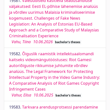
19581.
Valeuudiseid käsitleva seadusandluse
väljakutsed: Eesti EL-põhise lähenemise analüüs
ja võrdlev uurimus Malaisia kriminaliseerimise
kogemusest. Challenges of Fake News
Legislation: An Analysis of Estonias EU-Based
Approach and a Comparative Study of Malaysias
Criminalisation Experience
Vahu, Tiina
10.06.2026
bachelor's theses
19582.
Õiguslik raamistik intellektuaalomandi
kaitseks videomängutööstuses: Riot Gamesi
autoriõiguste rikkumise juhtumite võrdlev
analüüs. The Legal Framework for Protecting
Intellectual Property in the Video Game Industry:
A Comparative Analysis of Riot Games Copyright
Infringement Cases
Vahur, Elisa
10.06.2025
bachelor's theses
19583.
Tarkvara arendusprotsessi parendamine