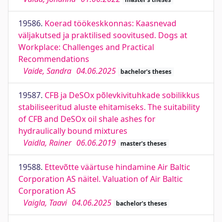
19586.
Koerad töökeskkonnas: Kaasnevad
väljakutsed ja praktilised soovitused. Dogs at
Workplace: Challenges and Practical
Recommendations
Vaide, Sandra
04.06.2025
bachelor's theses
19587.
CFB ja DeSOx põlevkivituhkade sobilikkus
stabiliseeritud aluste ehitamiseks. The suitability
of CFB and DeSOx oil shale ashes for
hydraulically bound mixtures
Vaidla, Rainer
06.06.2019
master's theses
19588.
Ettevõtte väärtuse hindamine Air Baltic
Corporation AS näitel. Valuation of Air Baltic
Corporation AS
Vaigla, Taavi
04.06.2025
bachelor's theses