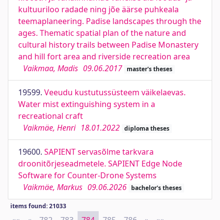
kultuuriloo radade ning jõe äärse puhkeala
teemaplaneering. Padise landscapes through the
ages. Thematic spatial plan of the nature and
cultural history trails between Padise Monastery
and hill fort area and riverside recreation area
Vaikmaa, Madis
09.06.2017
master's theses
19599.
Veeudu kustutussüsteem väikelaevas.
Water mist extinguishing system in a
recreational craft
Vaikmäe, Henri
18.01.2022
diploma theses
19600.
SAPIENT servasõlme tarkvara
droonitõrjeseadmetele. SAPIENT Edge Node
Software for Counter-Drone Systems
Vaikmäe, Markus
09.06.2026
bachelor's theses
items found: 21033