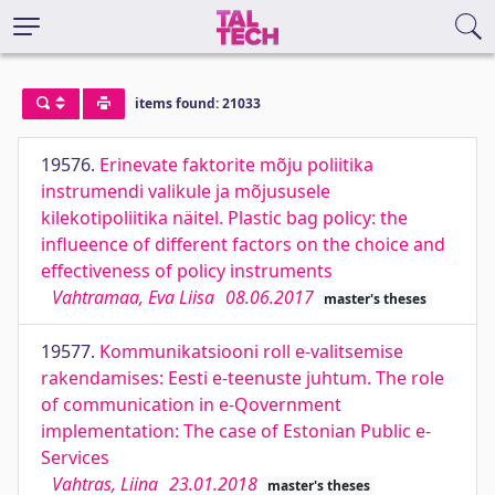
items found: 21033
19576.
Erinevate faktorite mõju poliitika
instrumendi valikule ja mõjususele
kilekotipoliitika näitel. Plastic bag policy: the
influeence of different factors on the choice and
effectiveness of policy instruments
Vahtramaa, Eva Liisa
08.06.2017
master's theses
19577.
Kommunikatsiooni roll e-valitsemise
rakendamises: Eesti e-teenuste juhtum. The role
of communication in e-Qovernment
implementation: The case of Estonian Public e-
Services
Vahtras, Liina
23.01.2018
master's theses