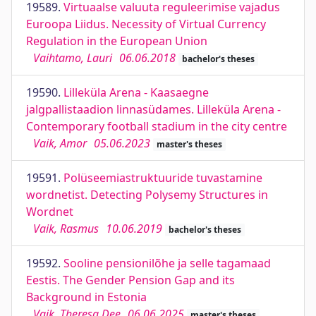
19589.
Virtuaalse valuuta reguleerimise vajadus
Euroopa Liidus. Necessity of Virtual Currency
Regulation in the European Union
Vaihtamo, Lauri
06.06.2018
bachelor's theses
19590.
Lilleküla Arena - Kaasaegne
jalgpallistaadion linnasüdames. Lilleküla Arena -
Contemporary football stadium in the city centre
Vaik, Amor
05.06.2023
master's theses
19591.
Polüseemiastruktuuride tuvastamine
wordnetist. Detecting Polysemy Structures in
Wordnet
Vaik, Rasmus
10.06.2019
bachelor's theses
19592.
Sooline pensionilõhe ja selle tagamaad
Eestis. The Gender Pension Gap and its
Background in Estonia
Vaik, Theresa Dee
06.06.2025
master's theses