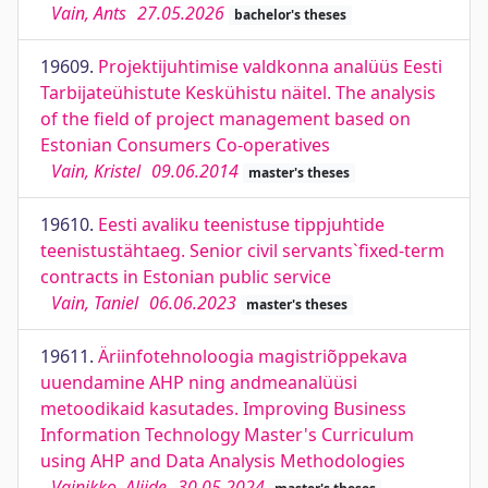
Vain, Ants
27.05.2026
bachelor's theses
19609.
Projektijuhtimise valdkonna analüüs Eesti
Tarbijateühistute Keskühistu näitel. The analysis
of the field of project management based on
Estonian Consumers Co-operatives
Vain, Kristel
09.06.2014
master's theses
19610.
Eesti avaliku teenistuse tippjuhtide
teenistustähtaeg. Senior civil servants`fixed-term
contracts in Estonian public service
Vain, Taniel
06.06.2023
master's theses
19611.
Äriinfotehnoloogia magistriõppekava
uuendamine AHP ning andmeanalüüsi
metoodikaid kasutades. Improving Business
Information Technology Master's Curriculum
using AHP and Data Analysis Methodologies
Vainikko, Aliide
30.05.2024