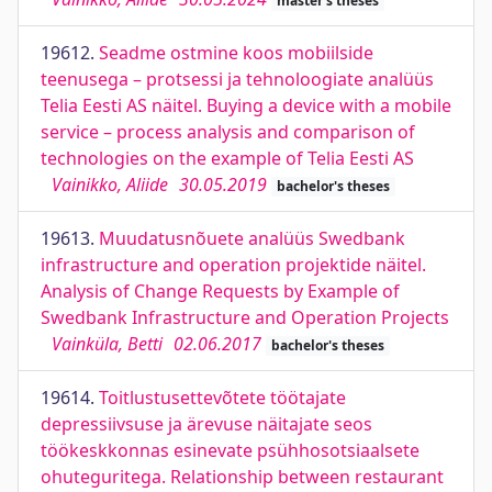
master's theses
19612.
Seadme ostmine koos mobiilside
teenusega – protsessi ja tehnoloogiate analüüs
Telia Eesti AS näitel. Buying a device with a mobile
service – process analysis and comparison of
technologies on the example of Telia Eesti AS
Vainikko, Aliide
30.05.2019
bachelor's theses
19613.
Muudatusnõuete analüüs Swedbank
infrastructure and operation projektide näitel.
Analysis of Change Requests by Example of
Swedbank Infrastructure and Operation Projects
Vainküla, Betti
02.06.2017
bachelor's theses
19614.
Toitlustusettevõtete töötajate
depressiivsuse ja ärevuse näitajate seos
töökeskkonnas esinevate psühhosotsiaalsete
ohuteguritega. Relationship between restaurant