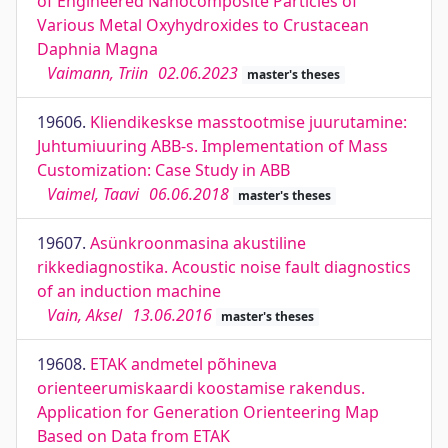
of Engineered Nanocomposite Particles of
Various Metal Oxyhydroxides to Crustacean
Daphnia Magna
Vaimann, Triin
02.06.2023
master's theses
19606.
Kliendikeskse masstootmise juurutamine:
Juhtumiuuring ABB-s. Implementation of Mass
Customization: Case Study in ABB
Vaimel, Taavi
06.06.2018
master's theses
19607.
Asünkroonmasina akustiline
rikkediagnostika. Acoustic noise fault diagnostics
of an induction machine
Vain, Aksel
13.06.2016
master's theses
19608.
ETAK andmetel põhineva
orienteerumiskaardi koostamise rakendus.
Application for Generation Orienteering Map
Based on Data from ETAK