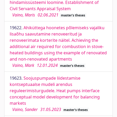
hindamissüsteemi loomine. Establishment of
Civil Servants Appraisal System
Vaino, Maris
02.06.2021
master's theses
19622.
Ahiküttega hoonetes põlemiseks vajaliku
lisaõhu saavutamine renoveeritud ja
renoveerimata korterite näitel. Achieving the
additional air required for combustion in stove-
heated buildings using the example of renovated
and non-renovated apartments
Vaino, Mark
12.01.2024
master's theses
19623.
Soojuspumpade liidestamise
kontseptuaalse mudeli arendus
reguleerimisturgudele. Heat pumps interface
conceptual model development for balancing
markets
Vaino, Sander
31.05.2023
master's theses