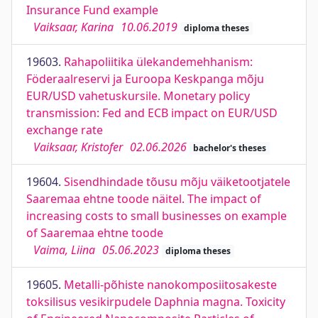
Insurance Fund example
Vaiksaar, Karina
10.06.2019
diploma theses
19603.
Rahapoliitika ülekandemehhanism:
Föderaalreservi ja Euroopa Keskpanga mõju
EUR/USD vahetuskursile. Monetary policy
transmission: Fed and ECB impact on EUR/USD
exchange rate
Vaiksaar, Kristofer
02.06.2026
bachelor's theses
19604.
Sisendhindade tõusu mõju väiketootjatele
Saaremaa ehtne toode näitel. The impact of
increasing costs to small businesses on example
of Saaremaa ehtne toode
Vaima, Liina
05.06.2023
diploma theses
19605.
Metalli-põhiste nanokomposiitosakeste
toksilisus vesikirpudele Daphnia magna. Toxicity