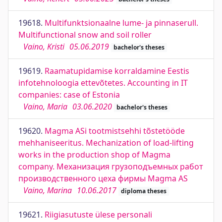
19618.
Multifunktsionaalne lume- ja pinnaserull.
Multifunctional snow and soil roller
Vaino, Kristi
05.06.2019
bachelor's theses
19619.
Raamatupidamise korraldamine Eestis
infotehnoloogia ettevõtetes. Accounting in IT
companies: case of Estonia
Vaino, Maria
03.06.2020
bachelor's theses
19620.
Magma ASi tootmistsehhi tõstetööde
mehhaniseeritus. Mechanization of load-lifting
works in the production shop of Magma
company. Механизация грузоподъемных работ
производственного цеха фирмы Magma AS
Vaino, Marina
10.06.2017
diploma theses
19621.
Riigiasutuste ülese personali