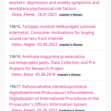
workers' depression and anxiety symptoms and
workplace psychosocial risk factors
Vaino, Eleene
18.01.2021
master's theses
19615.
Tarbijate motiivid helikandjate ostmisel
internetist. Consumer motivations for buying
sound carriers from internet
Vaino, Hagne
02.06.2023
master's theses
19616.
Andmete kogumine ja eelanalüüs
uurimisprojekti jaoks. Data Collection and Pre-
Analysis for Research Project
Vaino, Kaisa
05.06.2018
master's theses
19617.
Rahvusvahelise menetlusprotsessi
digitaliseerimine Prokuratuuri infosüsteemis.
Digitalization of International Procedures in the
Prosecutor's Office's Information System
Vaino, Kenert
05.06.2023
bachelor's theses