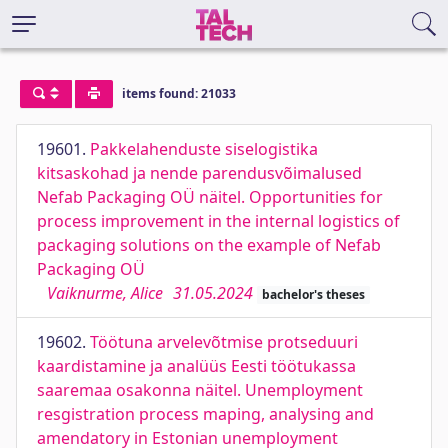
items found: 21033
19601.
Pakkelahenduste siselogistika
kitsaskohad ja nende parendusvõimalused
Nefab Packaging OÜ näitel. Opportunities for
process improvement in the internal logistics of
packaging solutions on the example of Nefab
Packaging OÜ
Vaiknurme, Alice
31.05.2024
bachelor's theses
19602.
Töötuna arvelevõtmise protseduuri
kaardistamine ja analüüs Eesti töötukassa
saaremaa osakonna näitel. Unemployment
resgistration process maping, analysing and
amendatory in Estonian unemployment