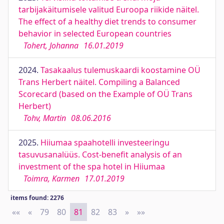
tarbijakäitumisele valitud Euroopa riikide näitel.
The effect of a healthy diet trends to consumer
behavior in selected European countries
Tohert, Johanna
16.01.2019
2024.
Tasakaalus tulemuskaardi koostamine OÜ
Trans Herbert näitel. Compiling a Balanced
Scorecard (based on the Example of OÜ Trans
Herbert)
Tohv, Martin
08.06.2016
2025.
Hiiumaa spaahotelli investeeringu
tasuvusanalüüs. Cost-benefit analysis of an
investment of the spa hotel in Hiiumaa
Toimra, Karmen
17.01.2019
items found: 2276
««
First
«
Previous
79
80
81
82
83
»
Next
»»
Last