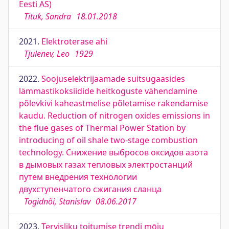
Eesti AS)
Tituk, Sandra
18.01.2018
2021.
Elektroterase ahi
Tjulenev, Leo
1929
2022.
Soojuselektrijaamade suitsugaasides
lämmastikoksiidide heitkoguste vähendamine
põlevkivi kaheastmelise põletamise rakendamise
kaudu. Reduction of nitrogen oxides emissions in
the flue gases of Thermal Power Station by
introducing of oil shale two-stage combustion
technology. Снижение выбросов оксидов азота
в дымовых газах тепловых электростанций
путем внедрения технологии
двухступенчатого сжигания сланца
Togidnõi, Stanislav
08.06.2017
2023.
Tervisliku toitumise trendi mōju