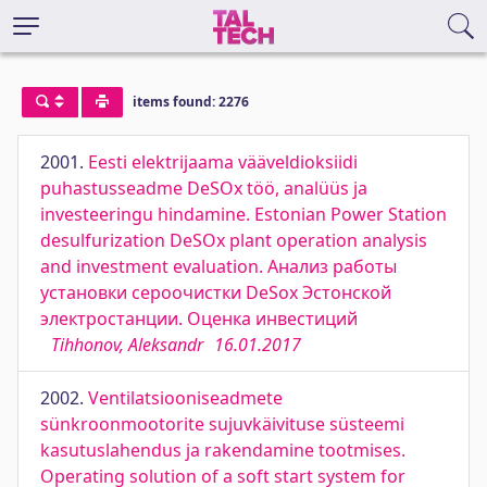
items found: 2276
2001.
Eesti elektrijaama vääveldioksiidi
puhastusseadme DeSOx töö, analüüs ja
investeeringu hindamine. Estonian Power Station
desulfurization DeSOx plant operation analysis
and investment evaluation. Анализ работы
установки сероочистки DeSox Эстонской
электростанции. Оценка инвестиций
Tihhonov, Aleksandr
16.01.2017
2002.
Ventilatsiooniseadmete
sünkroonmootorite sujuvkäivituse süsteemi
kasutuslahendus ja rakendamine tootmises.
Operating solution of a soft start system for