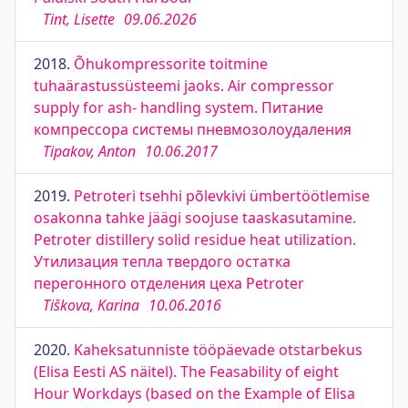
Tint, Lisette
09.06.2026
2018.
Õhukompressorite toitmine
tuhaärastussüsteemi jaoks. Air compressor
supply for ash- handling system. Питание
компрессора системы пневмозолоудаления
Tipakov, Anton
10.06.2017
2019.
Petroteri tsehhi põlevkivi ümbertöötlemise
osakonna tahke jäägi soojuse taaskasutamine.
Petroter distillery solid residue heat utilization.
Утилизация тепла твердого остатка
перегонного отделения цеха Petroter
Tiškova, Karina
10.06.2016
2020.
Kaheksatunniste tööpäevade otstarbekus
(Elisa Eesti AS näitel). The Feasability of eight
Hour Workdays (based on the Example of Elisa