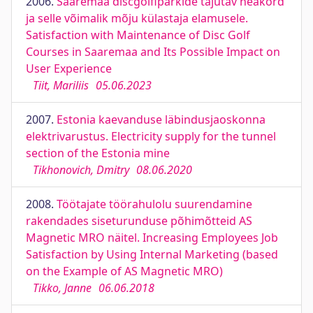
2006.
Saaremaa discgolfiparkide tajutav heakord
ja selle võimalik mõju külastaja elamusele.
Satisfaction with Maintenance of Disc Golf
Courses in Saaremaa and Its Possible Impact on
User Experience
Tiit, Mariliis
05.06.2023
2007.
Estonia kaevanduse läbindusjaoskonna
elektrivarustus. Electricity supply for the tunnel
section of the Estonia mine
Tikhonovich, Dmitry
08.06.2020
2008.
Töötajate töörahulolu suurendamine
rakendades siseturunduse põhimõtteid AS
Magnetic MRO näitel. Increasing Employees Job
Satisfaction by Using Internal Marketing (based
on the Example of AS Magnetic MRO)
Tikko, Janne
06.06.2018