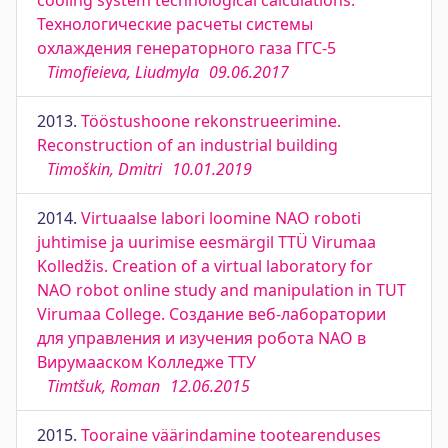
cooling system technological calculations.
Технологические расчеты системы
охлаждения генераторного газа ГГС-5
Timofieieva, Liudmyla
09.06.2017
2013.
Tööstushoone rekonstrueerimine.
Reconstruction of an industrial building
Timoškin, Dmitri
10.01.2019
2014.
Virtuaalse labori loomine NAO roboti
juhtimise ja uurimise eesmärgil TTÜ Virumaa
Kolledžis. Creation of a virtual laboratory for
NAO robot online study and manipulation in TUT
Virumaa College. Создание веб-лаборатории
для управления и изучения робота NAO в
Вирумааском Колледже ТТУ
Timtšuk, Roman
12.06.2015
2015.
Tooraine väärindamine tootearenduses