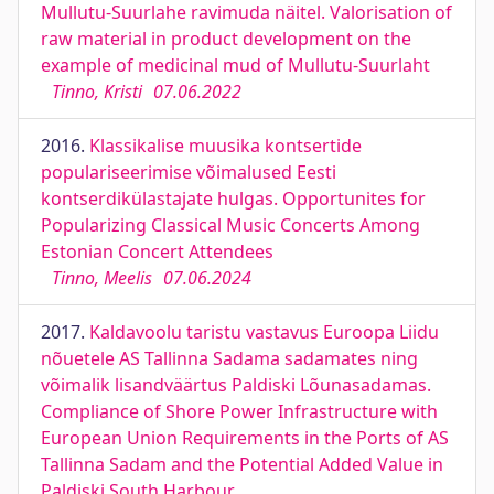
Mullutu-Suurlahe ravimuda näitel. Valorisation of
raw material in product development on the
example of medicinal mud of Mullutu-Suurlaht
Tinno, Kristi
07.06.2022
2016.
Klassikalise muusika kontsertide
populariseerimise võimalused Eesti
kontserdikülastajate hulgas. Opportunites for
Popularizing Classical Music Concerts Among
Estonian Concert Attendees
Tinno, Meelis
07.06.2024
2017.
Kaldavoolu taristu vastavus Euroopa Liidu
nõuetele AS Tallinna Sadama sadamates ning
võimalik lisandväärtus Paldiski Lõunasadamas.
Compliance of Shore Power Infrastructure with
European Union Requirements in the Ports of AS
Tallinna Sadam and the Potential Added Value in
Paldiski South Harbour