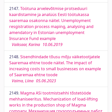
2147.
Töötuna arvelevõtmise protseduuri
kaardistamine ja analüüs Eesti töötukassa
saaremaa osakonna näitel. Unemployment
resgistration process maping, analysing and
amendatory in Estonian unemployment
Insurance Fund example
Vaiksaar, Karina
10.06.2019
2148.
Sisendhindade tõusu mõju väiketootjatele
Saaremaa ehtne toode näitel. The impact of
increasing costs to small businesses on example
of Saaremaa ehtne toode
Vaima, Liina
05.06.2023
2149.
Magma ASi tootmistsehhi tõstetööde
mehhaniseeritus. Mechanization of load-lifting
works in the production shop of Magma
company. Механизация грузоподъемных работ