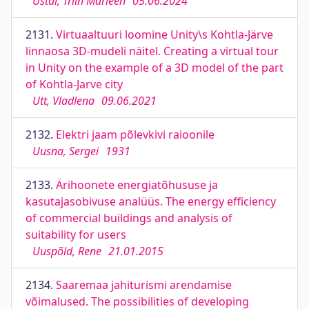
Ustal, Triin Marleen
05.06.2024
2131.
Virtuaaltuuri loomine Unity\s Kohtla-Järve
linnaosa 3D-mudeli näitel. Creating a virtual tour
in Unity on the example of a 3D model of the part
of Kohtla-Jarve city
Utt, Vladlena
09.06.2021
2132.
Elektri jaam põlevkivi raioonile
Uusna, Sergei
1931
2133.
Ärihoonete energiatõhususe ja
kasutajasobivuse analüüs. The energy efficiency
of commercial buildings and analysis of
suitability for users
Uuspõld, Rene
21.01.2015
2134.
Saaremaa jahiturismi arendamise
võimalused. The possibilities of developing