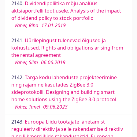
2140.
Dividendipoliitika mõju analüüs
aktsiaportfelli tootlusele. Analysis of the impact
of dividend policy to stock portfolio
Vaher, Riho
17.01.2019
2141.
Üürilepingust tulenevad õigused ja
kohustused. Rights and obligations arising from
the rental agreement
Vaher, Siim
06.06.2019
2142.
Targa kodu lahenduste projekteerimine
ning rajamine kasutades ZigBee 3.0
sideprotokolli. Designing and building smart
home solutions using the ZigBee 3.0 protocol
Vaher, Tanel
09.06.2023
2143.
Euroopa Liidu töötajate lähetamist
reguleeriv direktiiv ja selle rakendamise direktiiv
ning liikmesriikide rakendusaktid. European