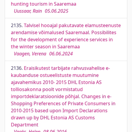
hunting tourism in Saaremaa
Uussaar, Rain
05.06.2025
2135.
Talvisel hooajal pakutavate elamusteenuste
arendamise võimalused Saaremaal. Possibilites
for the development of experience services in
the winter season in Saaremaa
Vaagen, Verena
06.06.2024
2136.
Eraisikutest tarbijate rahvusvahelise e-
kaubanduse ostueelistuste muutumine
ajavahemikus 2010- 2015 DHL Estonia AS
tolliosakonna poolt vormistatud
importdeklaratsioonide põhjal. Changes in e-
Shopping Preferences of Private Consumers in
2010-2015 based upon Import Declarations
drawn up by DHL Estonia AS Customs
Department
Vaaks, Helen
08.06.2016