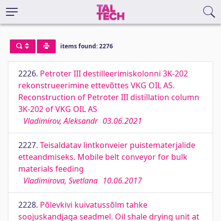
items found: 2276
2226.
Petroter III destilleerimiskolonni 3K-202
rekonstrueerimine ettevõttes VKG OIL AS.
Reconstruction of Petroter III distillation column
3K-202 of VKG OIL AS
Vladimirov, Aleksandr
03.06.2021
2227.
Teisaldatav lintkonveier puistematerjalide
etteandmiseks. Mobile belt conveyor for bulk
materials feeding
Vladimirova, Svetlana
10.06.2017
2228.
Põlevkivi kuivatussõlm tahke
soojuskandjaga seadmel. Oil shale drying unit at