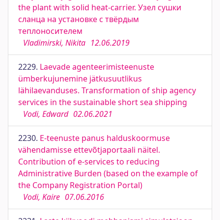
the plant with solid heat-carrier. Узел сушки
сланца на установке с твёрдым
теплоносителем
Vladimirski, Nikita
12.06.2019
2229.
Laevade agenteerimisteenuste
ümberkujunemine jätkusuutlikus
lähilaevanduses. Transformation of ship agency
services in the sustainable short sea shipping
Vodi, Edward
02.06.2021
2230.
E-teenuste panus halduskoormuse
vähendamisse ettevõtjaportaali näitel.
Contribution of e-services to reducing
Administrative Burden (based on the example of
the Company Registration Portal)
Vodi, Kaire
07.06.2016