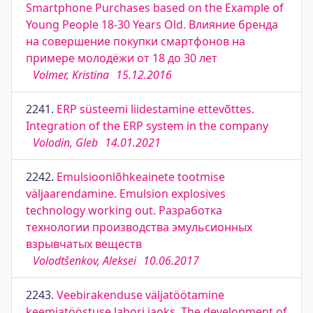
Smartphone Purchases based on the Example of
Young People 18-30 Years Old. Влияние бренда
на совершение покупки смартфонов на
примере молодёжи от 18 до 30 лет
Volmer, Kristina
15.12.2016
2241.
ERP süsteemi liidestamine ettevõttes.
Integration of the ERP system in the company
Volodin, Gleb
14.01.2021
2242.
Emulsioonlõhkeainete tootmise
väljaarendamine. Emulsion explosives
technology working out. Разработка
технологии производства эмульсионных
взрывчатых веществ
Volodtšenkov, Aleksei
10.06.2017
2243.
Veebirakenduse väljatöötamine
keemiatööstuse labori jaoks. The development of