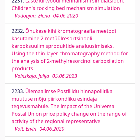
2231.
Laste kiikvoodi mehhanismi simulatsioon.
Children's rocking bed mechanism simulation
Vodopjan, Elena
04.06.2020
2232.
Õhukese kihi kromatograafia meetodi
kasutamine 2-metüülresortsinooli
karboksüülimisproduktide analüüsimiseks.
Using the thin-layer chromatography method for
the analysis of 2-methylresorcinol carboxilation
products
Voinskaja, Julija
05.06.2023
2233.
Ülemaailmse Postiliidu hinnapoliitika
muutuse mõju piirkondliku esindaja
tegevusmahule. The impact of the Universal
Postal Union price policy change on the range of
activity of the regional representative
Voit, Ervin
04.06.2020