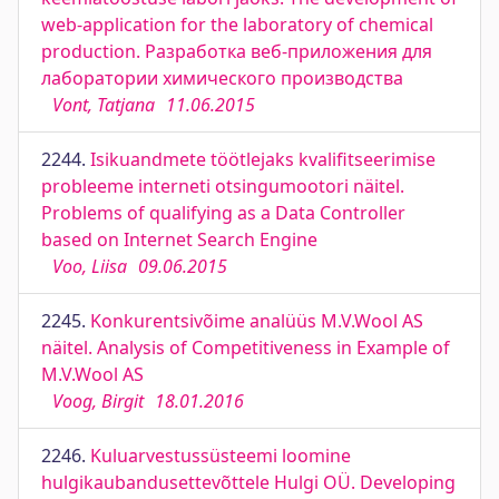
web-application for the laboratory of chemical
production. Разработка веб-приложения для
лаборатории химического производства
Vont, Tatjana
11.06.2015
2244.
Isikuandmete töötlejaks kvalifitseerimise
probleeme interneti otsingumootori näitel.
Problems of qualifying as a Data Controller
based on Internet Search Engine
Voo, Liisa
09.06.2015
2245.
Konkurentsivõime analüüs M.V.Wool AS
näitel. Analysis of Competitiveness in Example of
M.V.Wool AS
Voog, Birgit
18.01.2016
2246.
Kuluarvestussüsteemi loomine
hulgikaubandusettevõttele Hulgi OÜ. Developing