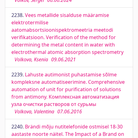
Volkov, Sergei
06.06.2024
2238.
Vees metallide sisalduse määramise
elektrotermilise
aatomabsortsioonispektromeetria meetodi
verifikatsioon. Verification of the method for
determining the metal content in water with
electrothermal atomic absorption spectrometry
Volkova, Ksenia
09.06.2021
2239.
Lahuste autimonist puhastamise sõlme
kompleksne automatiseerimine. Comprehensive
automation of unit for purification of solutions
from antimony. Комплексная автоматизация
узла очистки растворов от сурьмы
Volkova, Valentina
07.06.2016
2240.
Brändi mõju nutitelefonide ostmisel 18-30
aastaste noorte näitel. The Impact of a Brand on