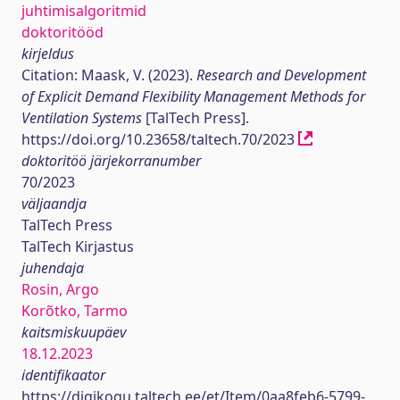
juhtimisalgoritmid
doktoritööd
kirjeldus
Citation: Maask, V. (2023).
Research and Development
of Explicit Demand Flexibility Management Methods for
Ventilation Systems
[TalTech Press].
https://doi.org/10.23658/taltech.70/2023
doktoritöö järjekorranumber
70/2023
väljaandja
TalTech Press
TalTech Kirjastus
juhendaja
Rosin, Argo
Korõtko, Tarmo
kaitsmiskuupäev
18.12.2023
identifikaator
https://digikogu.taltech.ee/et/Item/0aa8feb6-5799-