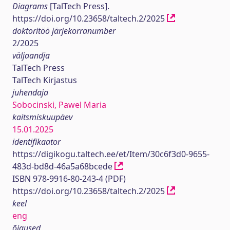
Diagrams
[TalTech Press].
https://doi.org/10.23658/taltech.2/2025
doktoritöö järjekorranumber
2/2025
väljaandja
TalTech Press
TalTech Kirjastus
juhendaja
Sobocinski, Pawel Maria
kaitsmiskuupäev
15.01.2025
identifikaator
https://digikogu.taltech.ee/et/Item/30c6f3d0-9655-
483d-bd8d-46a5a68bcede
ISBN 978-9916-80-243-4 (PDF)
https://doi.org/10.23658/taltech.2/2025
keel
eng
õigused