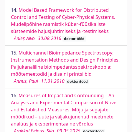
14.
Model Based Framework for Distributed
Control and Testing of Cyber-Physical Systems.
Mudelipõhine raamistik küber-füüsikaliste
süsteemide hajusjuhtimiseks ja -testimiseks
Anier, Aivo
30.08.2016
doktoritööd
15.
Multichannel Bioimpedance Spectroscopy:
Instrumentation Methods and Design Principles.
Paljukanaliline bioimpedantsspektroskoopia:
mõõtemeetodid ja disaini printsiibid
Annus, Paul
11.01.2010
doktoritööd
16.
Measures of Impact and Confounding – An
Analysis and Experimental Comparison of Novel
and Established Measures. Mõju ja segajate
mõõdikud – uute ja väljakujunenud meetmete
analüüs ja eksperimentaalne võrdlus
Arakkal Peious, Sijo
09.05.2025
doktoritööd