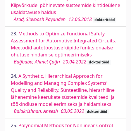
Kiipvõrkudel põhinevate süsteemide kihtideülene
usaldatavuse haldus
Azad, Siavoosh Payandeh
13.06.2018
doktoritööd
23.
Methods to Optimize Functional Safety
Assessment for Automotive Integrated Circuits.
Meetodid autotööstuse kiipide funktsionaalse
ohutuse hindamise optimeerimiseks
Bağbaba, Ahmet Çağrı
20.04.2022
doktoritööd
24.
A Synthetic, Hierarchical Approach for
Modelling and Managing Complex Systems’
Quality and Reliability. Sünteetiline, hierarhiline
lähenemine keerukate süsteemide kvaliteedi ja
töökindluse modelleerimiseks ja haldamiseks
Balakrishnan, Aneesh
03.05.2022
doktoritööd
25.
Polynomial Methods for Nonlinear Control