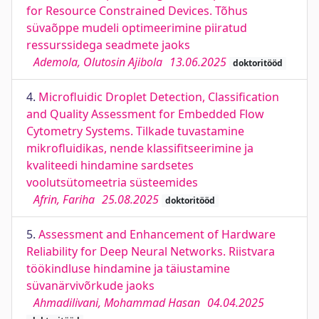
for Resource Constrained Devices. Tõhus
süvaõppe mudeli optimeerimine piiratud
ressurssidega seadmete jaoks
Ademola, Olutosin Ajibola
13.06.2025
doktoritööd
4.
Microﬂuidic Droplet Detection, Classiﬁcation
and Quality Assessment for Embedded Flow
Cytometry Systems. Tilkade tuvastamine
mikroﬂuidikas, nende klassiﬁtseerimine ja
kvaliteedi hindamine sardsetes
voolutsütomeetria süsteemides
Afrin, Fariha
25.08.2025
doktoritööd
5.
Assessment and Enhancement of Hardware
Reliability for Deep Neural Networks. Riistvara
töökindluse hindamine ja täiustamine
süvanärvivõrkude jaoks
Ahmadilivani, Mohammad Hasan
04.04.2025