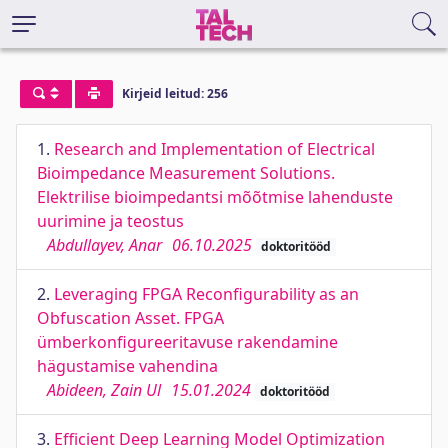
Kirjeid leitud: 256
1.
Research and Implementation of Electrical
Bioimpedance Measurement Solutions.
Elektrilise bioimpedantsi mõõtmise lahenduste
uurimine ja teostus
Abdullayev, Anar
06.10.2025
doktoritööd
2.
Leveraging FPGA Reconfigurability as an
Obfuscation Asset. FPGA
ümberkonfigureeritavuse rakendamine
hägustamise vahendina
Abideen, Zain Ul
15.01.2024
doktoritööd
3.
Efficient Deep Learning Model Optimization