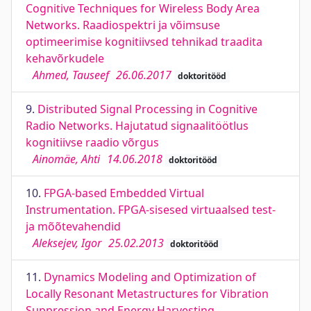
Cognitive Techniques for Wireless Body Area
Networks. Raadiospektri ja võimsuse
optimeerimise kognitiivsed tehnikad traadita
kehavõrkudele
Ahmed, Tauseef
26.06.2017
doktoritööd
9.
Distributed Signal Processing in Cognitive
Radio Networks. Hajutatud signaalitöötlus
kognitiivse raadio võrgus
Ainomäe, Ahti
14.06.2018
doktoritööd
10.
FPGA-based Embedded Virtual
Instrumentation. FPGA-sisesed virtuaalsed test-
ja mõõtevahendid
Aleksejev, Igor
25.02.2013
doktoritööd
11.
Dynamics Modeling and Optimization of
Locally Resonant Metastructures for Vibration
Suppression and Energy Harvesting.