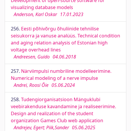
Development of open-source software for
visualizing database models
Anderson, Karl Oskar
17.01.2023
256.
Eesti põhivõrgu õhuliinide tehnilise
seisukorra ja vanuse analüüs. Technical condition
and aging relation analysis of Estonian high
voltage overhead lines
Andreesen, Guido
04.06.2018
257.
Närviimpulsi numbriline modelleerimine.
Numerical modeling of a nerve impulse
Andrei, Roosi Õie
05.06.2024
258.
Tudengiorganisatsioon Mänguklubi
veebirakenduse kavandamine ja realiseerimine.
Design and realization of the student
organization Games Club web application
Andrejev, Egert; Piik,Sander
05.06.2025