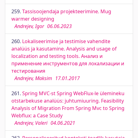
259.
Tassisoojendaja projekteerimine. Mug
warmer designing
Andrejev, Igor
06.06.2023
260.
Lokaliseerimise ja testimise vahendite
analüüs ja kasutamine. Analysis and usage of
localization and testing tools. Анализ и
применение инструментов для локализации и
тестирования
Andrejev, Maksim
17.01.2017
261.
Spring MVC-st Spring WebFlux-le ülemineku
otstarbekuse analüüs: juhtumiuuring. Feasibility
Analysis of Migration From Spring Mvc to Spring
Webflux: a Case Study
Andrejev, Valeri
04.06.2021