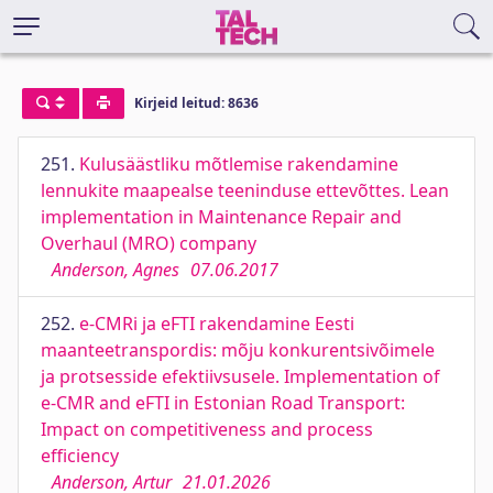
Kirjeid leitud: 8636
251.
Kulusäästliku mõtlemise rakendamine
lennukite maapealse teeninduse ettevõttes. Lean
implementation in Maintenance Repair and
Overhaul (MRO) company
Anderson, Agnes
07.06.2017
252.
e-CMRi ja eFTI rakendamine Eesti
maanteetranspordis: mõju konkurentsivõimele
ja protsesside efektiivsusele. Implementation of
e-CMR and eFTI in Estonian Road Transport:
Impact on competitiveness and process
efficiency
Anderson, Artur
21.01.2026