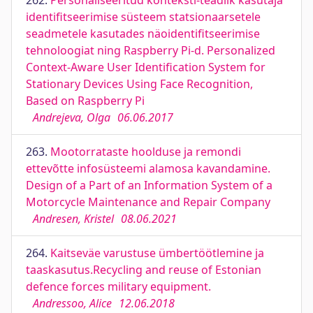
262.
Personaliseeritud konteksti-teadlik kasutaja
identifitseerimise süsteem statsionaarsetele
seadmetele kasutades näoidentifitseerimise
tehnoloogiat ning Raspberry Pi-d. Personalized
Context-Aware User Identification System for
Stationary Devices Using Face Recognition,
Based on Raspberry Pi
Andrejeva, Olga
06.06.2017
263.
Mootorrataste hoolduse ja remondi
ettevõtte infosüsteemi alamosa kavandamine.
Design of a Part of an Information System of a
Motorcycle Maintenance and Repair Company
Andresen, Kristel
08.06.2021
264.
Kaitseväe varustuse ümbertöötlemine ja
taaskasutus.Recycling and reuse of Estonian
defence forces military equipment.
Andressoo, Alice
12.06.2018