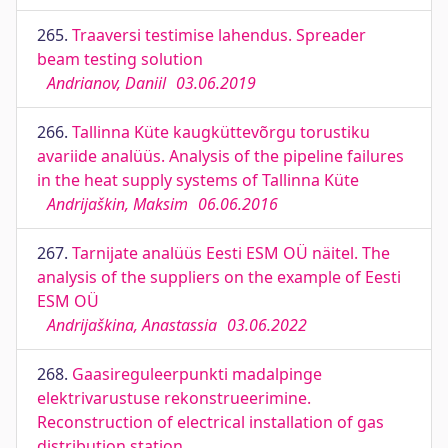
265.
Traaversi testimise lahendus. Spreader
beam testing solution
Andrianov, Daniil
03.06.2019
266.
Tallinna Küte kaugküttevõrgu torustiku
avariide analüüs. Analysis of the pipeline failures
in the heat supply systems of Tallinna Küte
Andrijaškin, Maksim
06.06.2016
267.
Tarnijate analüüs Eesti ESM OÜ näitel. The
analysis of the suppliers on the example of Eesti
ESM OÜ
Andrijaškina, Anastassia
03.06.2022
268.
Gaasireguleerpunkti madalpinge
elektrivarustuse rekonstrueerimine.
Reconstruction of electrical installation of gas
distribution station