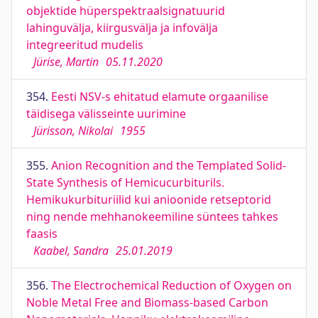
objektide hüperspektraalsignatuurid
lahinguvälja, kiirgusvälja ja infovälja
integreeritud mudelis
Jürise, Martin
05.11.2020
354.
Eesti NSV-s ehitatud elamute orgaanilise
täidisega välisseinte uurimine
Jürisson, Nikolai
1955
355.
Anion Recognition and the Templated Solid-
State Synthesis of Hemicucurbiturils.
Hemikukurbituriilid kui anioonide retseptorid
ning nende mehhanokeemiline süntees tahkes
faasis
Kaabel, Sandra
25.01.2019
356.
The Electrochemical Reduction of Oxygen on
Noble Metal Free and Biomass-based Carbon