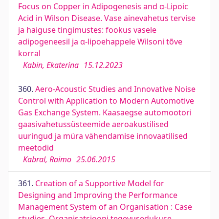
Focus on Copper in Adipogenesis and α-Lipoic
Acid in Wilson Disease. Vase ainevahetus tervise
ja haiguse tingimustes: fookus vasele
adipogeneesil ja α-lipoehappele Wilsoni tõve
korral
Kabin, Ekaterina
15.12.2023
360.
Aero-Acoustic Studies and Innovative Noise
Control with Application to Modern Automotive
Gas Exchange System. Kaasaegse automootori
gaasivahetussüsteemide aeroakustilised
uuringud ja müra vähendamise innovaatilised
meetodid
Kabral, Raimo
25.06.2015
361.
Creation of a Supportive Model for
Designing and Improving the Performance
Management System of an Organisation : Case
studies. Organisatsiooni tegevusedukuse