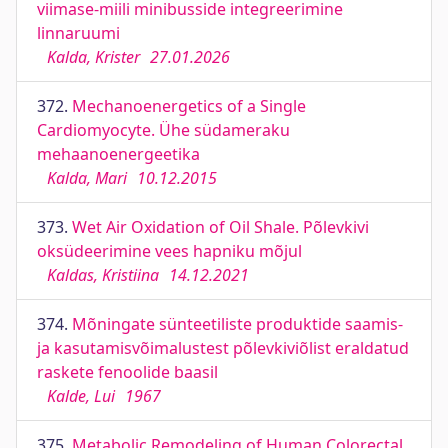
viimase-miili minibusside integreerimine
linnaruumi
Kalda, Krister
27.01.2026
372.
Mechanoenergetics of a Single
Cardiomyocyte. Ühe südameraku
mehaanoenergeetika
Kalda, Mari
10.12.2015
373.
Wet Air Oxidation of Oil Shale. Põlevkivi
oksüdeerimine vees hapniku mõjul
Kaldas, Kristiina
14.12.2021
374.
Mõningate sünteetiliste produktide saamis-
ja kasutamisvõimalustest põlevkiviõlist eraldatud
raskete fenoolide baasil
Kalde, Lui
1967
375.
Metabolic Remodeling of Human Colorectal