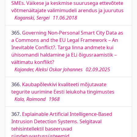
SMEs. Väikese ja keskmise suurusega ettevõtete
võtmenäitajate valimimudeli arendus ja juurutus
Kaganski, Sergei
11.06.2018
365.
Governing Non-Personal Smart City Data as
a Commons and the EU Legal Framework – An
Inevitable Conflict?. Targa linna andmete kui
ühisomandi haldamine ja ELi õigusraamistik –
vältimatu konflikt?
Kajander, Aleksi Oskar Johannes
02.09.2025
366.
Kaubapõlevkivi kvaliteeti mõjutavate
tegurite uurimine Eesti leiukoha tingimustes
Kala, Raimond
1968
367.
Explainable Artiﬁcial Intelligence-Based
Intrusion Detection Systems. Selgitaval
tehisintellektil baseeruvad
ründetuvastussüsteemid