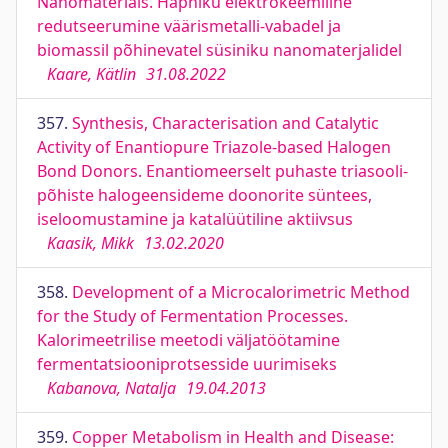
Nanomaterials. Hapniku elektrokeemiline
redutseerumine väärismetalli-vabadel ja
biomassil põhinevatel süsiniku nanomaterjalidel
Kaare, Kätlin
31.08.2022
357.
Synthesis, Characterisation and Catalytic
Activity of Enantiopure Triazole-based Halogen
Bond Donors. Enantiomeerselt puhaste triasooli-
põhiste halogeensideme doonorite süntees,
iseloomustamine ja katalüütiline aktiivsus
Kaasik, Mikk
13.02.2020
358.
Development of a Microcalorimetric Method
for the Study of Fermentation Processes.
Kalorimeetrilise meetodi väljatöötamine
fermentatsiooniprotsesside uurimiseks
Kabanova, Natalja
19.04.2013
359.
Copper Metabolism in Health and Disease: