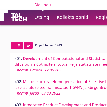
Digikogu
Otsing
Kollektsioonid
Regis
Kirjeid leitud: 1473
401.
Development of Computational and Statistical
difusioonimõõtmiste arvutuslike ja statistiliste me
Karimi, Hamed
12.05.2026
402.
Microstructural Homogenisation of Selective L
lasersulatuse teel valmistatud Ti6Al4V ja kõrgen
Karimi, Javad
09.09.2022
403.
Integrated Product Development and Productio