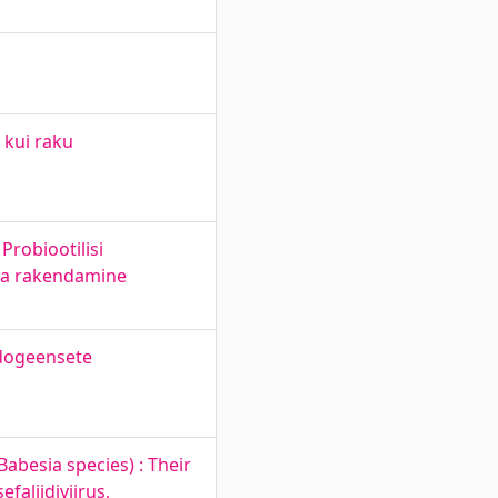
 kui raku
robiootilisi
 ja rakendamine
ndogeensete
abesia species) : Their
faliidiviirus,