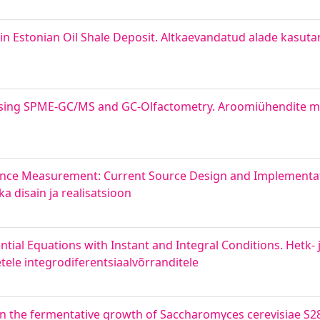
n Estonian Oil Shale Deposit. Altkaevandatud alade kasuta
Using SPME-GC/MS and GC-Olfactometry. Aroomiühendite m
nce Measurement: Current Source Design and Implementat
disain ja realisatsioon
ntial Equations with Instant and Integral Conditions. Hetk- 
ele integrodiferentsiaalvõrranditele
on the fermentative growth of Saccharomyces cerevisiae S2