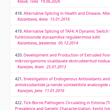
Kasuk, Tiina
19.06.2026
418.
Alternative Splicing in Health and Disease. Alte
Kazantseva, Anna
15.01.2016
419.
Alternative Splicing of TAF4: A Dynamic Switch 
funktsioonide dünaamilise reguleerimise lüliti
Kazantseva, Jekaterina
05.12.2014
420.
Development and Production of Extruded Food 
mikroorganisme sisaldavate ekstrudeeritud toidua
Kazarjan, Aram
25.01.2013
421.
Investigation of Endogenous Antioxidants and 
antioksüdantide ja nende sünteetiliste analoogide 
Kazarjan, Jana
11.01.2016
422.
Tick-Borne Pathogens Circulating in Estonia (
Prevalence and Genetic Characterization. Eestis tsi