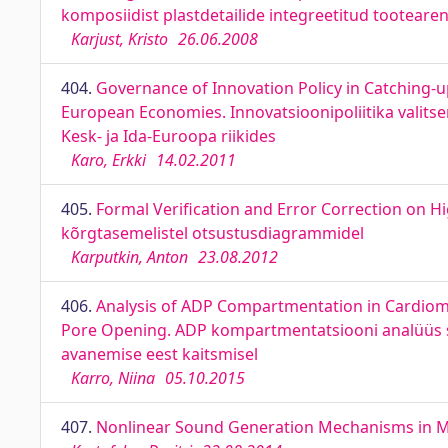
komposiidist plastdetailide integreetitud tootear
Karjust, Kristo
26.06.2008
404.
Governance of Innovation Policy in Catching-u
European Economies. Innovatsioonipoliitika valit
Kesk- ja Ida-Euroopa riikides
Karo, Erkki
14.02.2011
405.
Formal Verification and Error Correction on H
kõrgtasemelistel otsustusdiagrammidel
Karputkin, Anton
23.08.2012
406.
Analysis of ADP Compartmentation in Cardiomyo
Pore Opening. ADP kompartmentatsiooni analüüs sü
avanemise eest kaitsmisel
Karro, Niina
05.10.2015
407.
Nonlinear Sound Generation Mechanisms in Mu