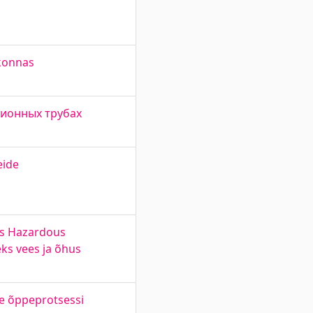
rkonnas
ционных трубах
eide
us Hazardous
ks vees ja õhus
ne õppeprotsessi