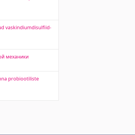
d vaskindiumdisulfiid-
ой механики
na probiootiliste