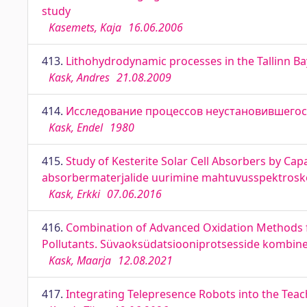
study
Kasemets, Kaja
16.06.2006
413.
Lithohydrodynamic processes in the Tallinn Ba
Kask, Andres
21.08.2009
414.
Исследование процессов неустановившегос
Kask, Endel
1980
415.
Study of Kesterite Solar Cell Absorbers by Ca
absorbermaterjalide uurimine mahtuvusspektrosko
Kask, Erkki
07.06.2016
416.
Combination of Advanced Oxidation Methods 
Pollutants. Süvaoksüdatsiooniprotsesside kombine
Kask, Maarja
12.08.2021
417.
Integrating Telepresence Robots into the Tea