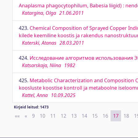
Anaplasma phagocytophilum, Babesia liigid) : nende
Katargina, Olga
21.06.2011
423.
Chemical Composition of Sprayed Copper Indium
kilede keemiline koostis ja rakendus nanostruktuu
Katerski, Atanas
28.03.2011
424.
Исследование алгоритмов использования Э
Katsarskaja, Niina
1982
425.
Metabolic Characterization and Composition Co
koosluste koostise kontroll ja metaboolne iseloom
Kattel, Anna
10.09.2025
Kirjeid leitud: 1473
««
First
«
Previous
9
10
11
12
13
14
15
16
17
18
1