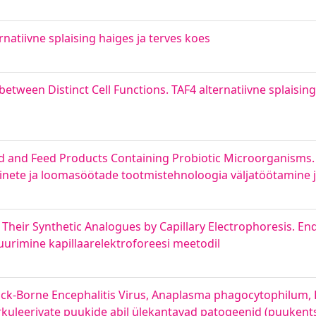
rnatiivne splaising haiges ja terves koes
between Distinct Cell Functions. TAF4 alternatiivne splaising
and Feed Products Containing Probiotic Microorganisms. P
inete ja loomasöötade tootmistehnoloogia väljatöötamine
Their Synthetic Analogues by Capillary Electrophoresis. E
uurimine kapillaarelektroforeesi meetodil
Tick-Borne Encephalitis Virus, Anaplasma phagocytophilum, B
rkuleerivate puukide abil ülekantavad patogeenid (puukentse