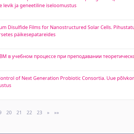
 levik ja geneetiline iseloomustus
 Disulfide Films for Nanostructured Solar Cells. Pihustatu
rsetes päikesepatareides
ВМ в учебном процессе при преподавании теоретическ
ntrol of Next Generation Probiotic Consortia. Uue põlvkon
ustus
9
20
21
22
23
»
Next
»»
Last