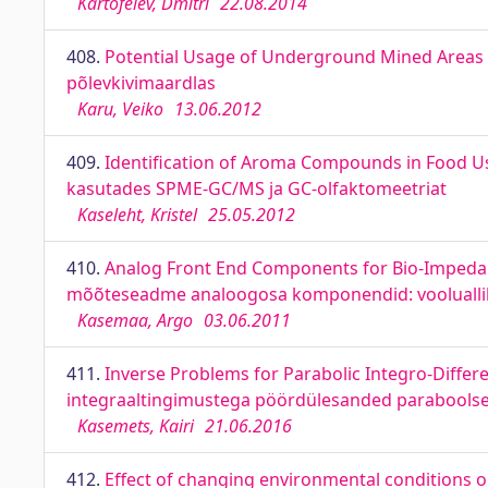
Kartofelev, Dmitri
22.08.2014
408.
Potential Usage of Underground Mined Areas i
põlevkivimaardlas
Karu, Veiko
13.06.2012
409.
Identification of Aroma Compounds in Food 
kasutades SPME-GC/MS ja GC-olfaktomeetriat
Kaseleht, Kristel
25.05.2012
410.
Analog Front End Components for Bio-Impeda
mõõteseadme analoogosa komponendid: vooluallika 
Kasemaa, Argo
03.06.2011
411.
Inverse Problems for Parabolic Integro-Differe
integraaltingimustega pöördülesanded paraboolset
Kasemets, Kairi
21.06.2016
412.
Effect of changing environmental conditions 