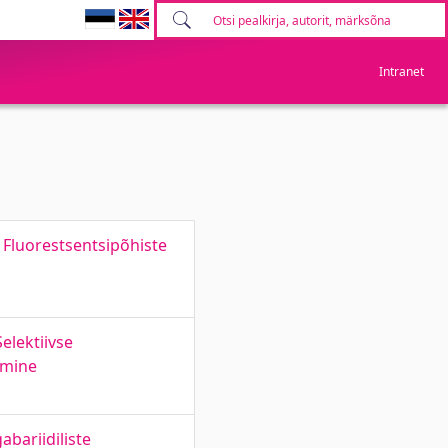
Intranet
Fluorestsentsipõhiste
elektiivse
imine
bariidiliste