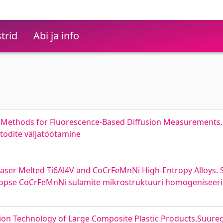
trid
Abi ja info
 Methods for Fluorescence-Based Diffusion Measurements. 
etodite väljatöötamine
aser Melted Ti6Al4V and CoCrFeMnNi High-Entropy Alloys. S
troopse CoCrFeMnNi sulamite mikrostruktuuri homogeniseer
n Technology of Large Composite Plastic Products.Suurega