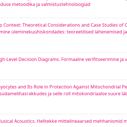
enduse metoodika ja valmistustehnoloogiad
p Context: Theoretical Considerations and Case Studies of 
semine üleminekuühiskondades: teoreetilised lähenemised j
igh-Level Decision Diagrams. Formaalne verifitseerimine j
cytes and Its Role in Protection Against Mitochondrial Pe
damelihasrakkudes ja selle roll mitokondriaalse suure lä
sical Acoustics. Helitekke mittelineaarsed mehhanismid m