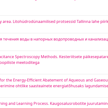
y area. Litohüdrodünaamilised protsessid Tallinna lahe pii
я течения воды в напорных водопроводных и канализа
pacitance Spectroscopy Methods. Kesteriitsete päikesepatar
opiliste meetoditega
for the Energy-Efficient Abatement of Aqueous and Gaseo
erimine ohtlike saasteainete energiatõhusaks lagundamise
ching and Learning Process. Kaugosalusrobotite juurutami