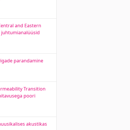
Central and Eastern
a juhtumianalüüsid
a vigade parandamine
rmeability Transition
bitavusega poori
uusikalises akustikas