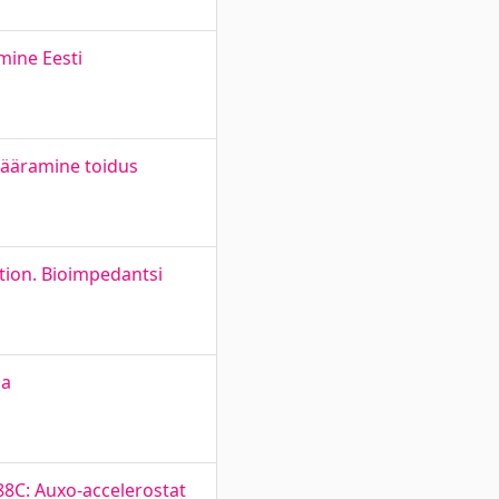
mine Eesti
ääramine toidus
ion. Bioimpedantsi
ja
88C: Auxo-accelerostat