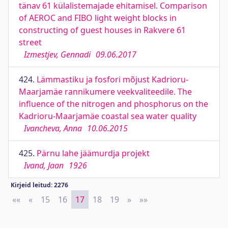
tänav 61 külalistemajade ehitamisel. Comparison
of AEROC and FIBO light weight blocks in
constructing of guest houses in Rakvere 61
street
Izmestjev, Gennadi
09.06.2017
424.
Lämmastiku ja fosfori mõjust Kadrioru-
Maarjamäe rannikumere veekvaliteedile. The
influence of the nitrogen and phosphorus on the
Kadrioru-Maarjamäe coastal sea water quality
Ivancheva, Anna
10.06.2015
425.
Pärnu lahe jäämurdja projekt
Ivand, Jaan
1926
Kirjeid leitud: 2276
««
First
«
Previous
15
16
17
18
19
»
Next
»»
Last