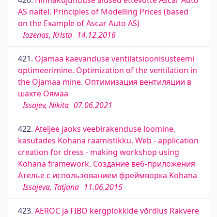
420.
Hinnakujunduse alused ettevõtte Ascar Auto
AS näitel. Principles of Modelling Prices (based
on the Example of Ascar Auto AS)
Iozenas, Krista
14.12.2016
421.
Ojamaa kaevanduse ventilatsioonisüsteemi
optimeerimine. Optimization of the ventilation in
the Ojamaa mine. Оптимизация вентиляции в
шахте Оямаа
Issajev, Nikita
07.06.2021
422.
Ateljee jaoks veebirakenduse loomine,
kasutades Kohana raamistikku. Web - application
creation for dress - making workshop using
Kohana framework. Создание веб-приложения
Ателье с использованием фреймворка Kohana
Issajeva, Tatjana
11.06.2015
423.
AEROC ja FIBO kergplokkide võrdlus Rakvere