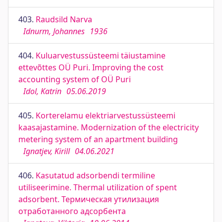
403.
Raudsild Narva
Idnurm, Johannes
1936
404.
Kuluarvestussüsteemi täiustamine
ettevõttes OÜ Puri. Improving the cost
accounting system of OÜ Puri
Idol, Katrin
05.06.2019
405.
Korterelamu elektriarvestussüsteemi
kaasajastamine. Modernization of the electricity
metering system of an apartment building
Ignatjev, Kirill
04.06.2021
406.
Kasutatud adsorbendi termiline
utiliseerimine. Thermal utilization of spent
adsorbent. Термическая утилизация
отработанного адсорбента