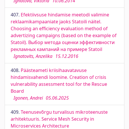
Ignatova, Viktoria
10.06.2014
407.
Efektiivsuse hindamise meetodi valimine
reklaamikampaaniate jaoks Statoili näitel.
Choosing an efficiency evaluation method of
advertizing campaigns (based on the example of
Statoil). Выбор метода оценки эффективности
рекламных кампаний на примере Statoil
Ignatovits, Anzelika
15.12.2016
408.
Päästeameti kriisihaavatavuse
hindamisvahendi loomine. Creation of crisis
vulnerability assessment tool for the Rescue
Board
Igonen, Andrei
05.06.2025
409.
Teenusevõrgu turvalisus mikroteenuste
arhitektuuris. Service Mesh Security in
Microservices Architecture