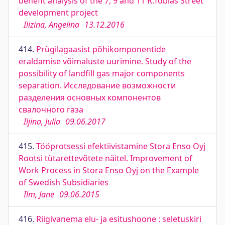
benefit analysis of the 7, 9 and 11 R.Tobias Street
development project
Ilizina, Angelina
13.12.2016
414.
Prügilagaasist põhikomponentide
eraldamise võimaluste uurimine. Study of the
possibility of landfill gas major components
separation. Исследование возможности
разделения основных компонентов
свалочного газа
Iljina, Julia
09.06.2017
415.
Tööprotsessi efektiivistamine Stora Enso Oyj
Rootsi tütarettevõtete näitel. Improvement of
Work Process in Stora Enso Oyj on the Example
of Swedish Subsidiaries
Ilm, Jane
09.06.2015
416.
Riigivanema elu- ja esitushoone : seletuskiri