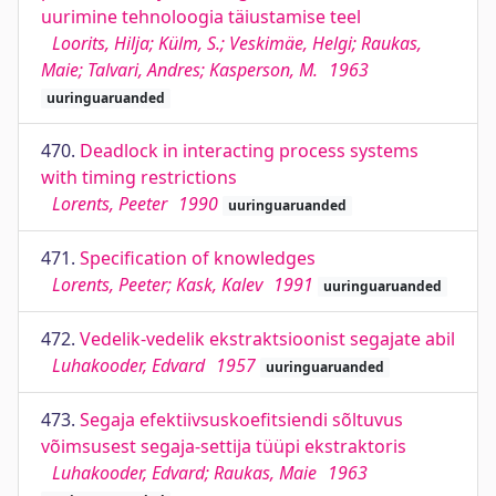
uurimine tehnoloogia täiustamise teel
Loorits, Hilja; Külm, S.; Veskimäe, Helgi; Raukas,
Maie; Talvari, Andres; Kasperson, M.
1963
uuringuaruanded
470.
Deadlock in interacting process systems
with timing restrictions
Lorents, Peeter
1990
uuringuaruanded
471.
Specification of knowledges
Lorents, Peeter; Kask, Kalev
1991
uuringuaruanded
472.
Vedelik-vedelik ekstraktsioonist segajate abil
Luhakooder, Edvard
1957
uuringuaruanded
473.
Segaja efektiivsuskoefitsiendi sõltuvus
võimsusest segaja-settija tüüpi ekstraktoris
Luhakooder, Edvard; Raukas, Maie
1963