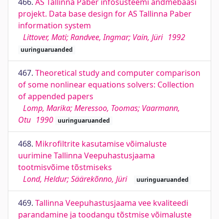
466.
AS Tallinna Paber infosüsteemi andmebaasi
projekt. Data base design for AS Tallinna Paber
information system
Littover, Mati; Randvee, Ingmar; Vain, Jüri
1992
uuringuaruanded
467.
Theoretical study and computer comparison
of some nonlinear equations solvers: Collection
of appended papers
Lomp, Marika; Meressoo, Toomas; Vaarmann,
Otu
1990
uuringuaruanded
468.
Mikrofiltrite kasutamise võimaluste
uurimine Tallinna Veepuhastusjaama
tootmisvõime tõstmiseks
Lond, Heldur; Säärekõnno, Jüri
uuringuaruanded
469.
Tallinna Veepuhastusjaama vee kvaliteedi
parandamine ja toodangu tõstmise võimaluste