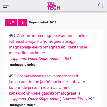
Kirjeid leitud: 1609
451.
Aatomtuuma magnetresonants-spektri
võtmiseks vajaliku homogeensusega
magnetvälja elektromagneti abil tekitamise
meetodite uurimine
Lippmaa, Endel; Sügis, Anatol
1961
uuringuaruanded
452.
Preparatiivse gaasikromatograafi
konstrueerimine ja töö uurimine, sobivate
kolonnide ja režiimide määramine
kahekolonnilisele gaasikromatograafile
Lippmaa, Endel; Sügis, Anatol; Schvede, Jüri
1961
uuringuaruanded