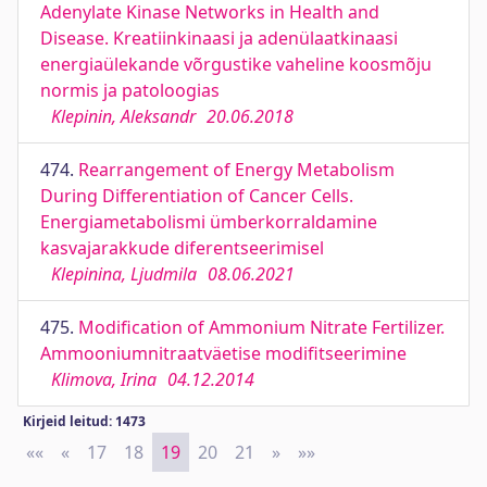
Adenylate Kinase Networks in Health and
Disease. Kreatiinkinaasi ja adenülaatkinaasi
energiaülekande võrgustike vaheline koosmõju
normis ja patoloogias
Klepinin, Aleksandr
20.06.2018
474.
Rearrangement of Energy Metabolism
During Differentiation of Cancer Cells.
Energiametabolismi ümberkorraldamine
kasvajarakkude diferentseerimisel
Klepinina, Ljudmila
08.06.2021
475.
Modification of Ammonium Nitrate Fertilizer.
Ammooniumnitraatväetise modifitseerimine
Klimova, Irina
04.12.2014
Kirjeid leitud: 1473
««
First
«
Previous
17
18
19
20
21
»
Next
»»
Last