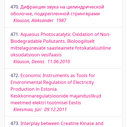
470.
Дифракция звука на цилиндрической
оболочке, подкрепленной стрингерами
Klauson, Aleksander
1987
471.
Aqueous Photocatalytic Oxidation of Non-
Biodegradable Pollutants. Bioloogiliselt
mittelagunevate saasteainete fotokatalüütiline
oksüdatsioon vesifaasis
Klauson, Deniss
11.06.2010
472.
Economic Instruments as Tools for
Environmental Regulation of Electricity
Production in Estonia.
Keskkonnaregulatsioonide majanduslikud
meetmed elektri tootmisel Eestis
Kleesmaa, Jüri
09.12.2011
473.
Interplay between Creatine Kinase and