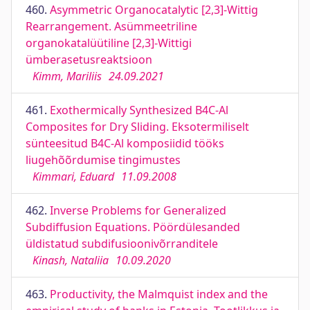
460.
Asymmetric Organocatalytic [2,3]-Wittig
Rearrangement. Asümmeetriline
organokatalüütiline [2,3]-Wittigi
ümberasetusreaktsioon
Kimm, Mariliis
24.09.2021
461.
Exothermically Synthesized B4C-Al
Composites for Dry Sliding. Eksotermiliselt
sünteesitud B4C-Al komposiidid tööks
liugehõõrdumise tingimustes
Kimmari, Eduard
11.09.2008
462.
Inverse Problems for Generalized
Subdiffusion Equations. Pöördülesanded
üldistatud subdifusioonivõrranditele
Kinash, Nataliia
10.09.2020
463.
Productivity, the Malmquist index and the