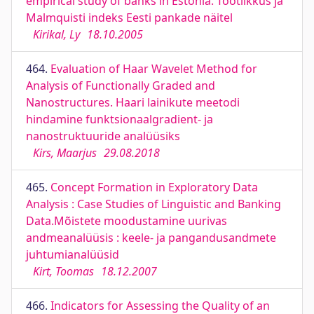
empirical study of banks in Estonia. Tootlikkus ja
Malmquisti indeks Eesti pankade näitel
Kirikal, Ly
18.10.2005
464.
Evaluation of Haar Wavelet Method for
Analysis of Functionally Graded and
Nanostructures. Haari lainikute meetodi
hindamine funktsionaalgradient- ja
nanostruktuuride analüüsiks
Kirs, Maarjus
29.08.2018
465.
Concept Formation in Exploratory Data
Analysis : Case Studies of Linguistic and Banking
Data.Mõistete moodustamine uurivas
andmeanalüüsis : keele- ja pangandusandmete
juhtumianalüüsid
Kirt, Toomas
18.12.2007
466.
Indicators for Assessing the Quality of an