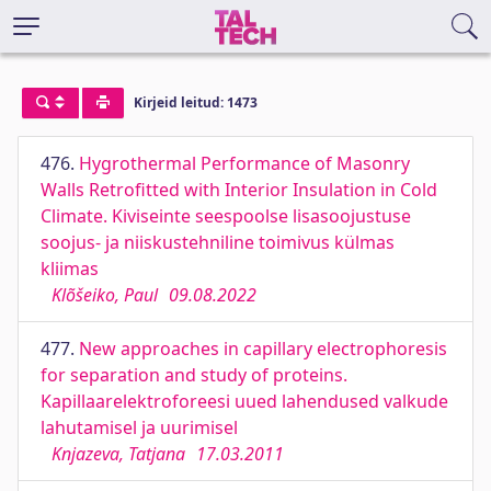
Kirjeid leitud: 1473
476.
Hygrothermal Performance of Masonry
Walls Retrofitted with Interior Insulation in Cold
Climate. Kiviseinte seespoolse lisasoojustuse
soojus- ja niiskustehniline toimivus külmas
kliimas
Klõšeiko, Paul
09.08.2022
477.
New approaches in capillary electrophoresis
for separation and study of proteins.
Kapillaarelektroforeesi uued lahendused valkude
lahutamisel ja uurimisel
Knjazeva, Tatjana
17.03.2011