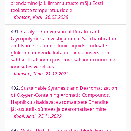
arendamine ja kliimamuutuste mõju Eesti
teekatete temperatuuridele
Kontson, Karli
30.05.2025
491.
Catalytic Conversion of Recalcitrant
Glycopolymers: Investigation of Saccharification
and Isomerisation in Ionic Liquids. Tõrksate
glükopolümeeride katalüütiline konversioon:
sahharifikatsiooni ja isomerisatsiooni uurimine
ioonsetes vedelikes
Kontson, Tiina
21.12.2021
492.
Sustainable Synthesis and Dearomatization
of Oxygen-Containing Aromatic Compounds.
Hapnikku sisaldavate aromaatsete ühendite
jätkusuutlik süntees ja dearomatiseerimine
Kooli, Anni
25.11.2022
493.
Water Distribution System Modelling and