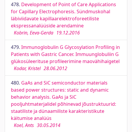
478.
Development of Point of Care Applications
for Capillary Electrophoresis. Sündmuskohal
läbiviidavate kapillaarelektroforeetiliste
ekspressanalüüside arendamine
Kobrin, Eeva-Gerda
19.12.2016
479.
Immunoglobulin G Glycosylation Profiling in
Patients with Gastric Cancer. Immuunglobuliin G
glükosüleerituse profileerimine maovähihaigetel
Kodar, Kristel
28.06.2012
480.
GaAs and SiC semiconductor materials
based power structures: static and dynamic
behavior analysis. GaAs ja SiC
pooljuhtmaterjalidel põhinevad jõustruktuurid:
staatiliste ja dünaamiliste karakteristikute
käitumise analüüs
Koel, Ants
30.05.2014