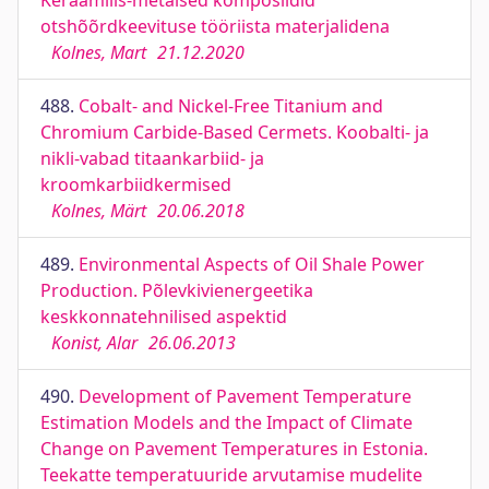
Keraamilis-metalsed komposiidid
otshõõrdkeevituse tööriista materjalidena
Kolnes, Mart
21.12.2020
488.
Cobalt- and Nickel-Free Titanium and
Chromium Carbide-Based Cermets. Koobalti- ja
nikli-vabad titaankarbiid- ja
kroomkarbiidkermised
Kolnes, Märt
20.06.2018
489.
Environmental Aspects of Oil Shale Power
Production. Põlevkivienergeetika
keskkonnatehnilised aspektid
Konist, Alar
26.06.2013
490.
Development of Pavement Temperature
Estimation Models and the Impact of Climate
Change on Pavement Temperatures in Estonia.
Teekatte temperatuuride arvutamise mudelite