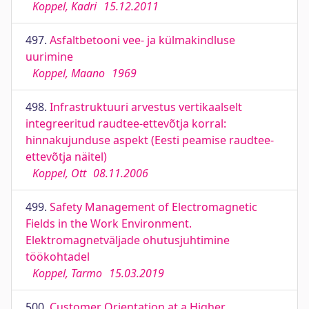
Koppel, Kadri
15.12.2011
497.
Asfaltbetooni vee- ja külmakindluse
uurimine
Koppel, Maano
1969
498.
Infrastruktuuri arvestus vertikaalselt
integreeritud raudtee-ettevõtja korral:
hinnakujunduse aspekt (Eesti peamise raudtee-
ettevõtja näitel)
Koppel, Ott
08.11.2006
499.
Safety Management of Electromagnetic
Fields in the Work Environment.
Elektromagnetväljade ohutusjuhtimine
töökohtadel
Koppel, Tarmo
15.03.2019
500.
Customer Orientation at a Higher