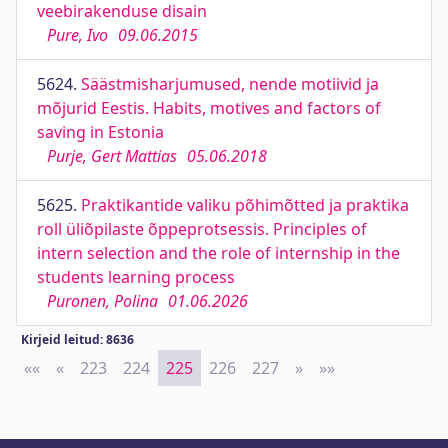
veebirakenduse disain
Pure, Ivo
09.06.2015
5624.
Säästmisharjumused, nende motiivid ja
mõjurid Eestis. Habits, motives and factors of
saving in Estonia
Purje, Gert Mattias
05.06.2018
5625.
Praktikantide valiku põhimõtted ja praktika
roll üliõpilaste õppeprotsessis. Principles of
intern selection and the role of internship in the
students learning process
Puronen, Polina
01.06.2026
Kirjeid leitud: 8636
««
First
«
Previous
223
224
225
226
227
»
Next
»»
Last