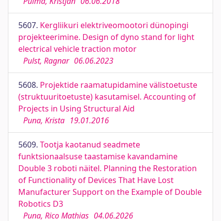
Pulma, Kristjan
06.06.2018
5607.
Kergliikuri elektriveomootori dünopingi
projekteerimine. Design of dyno stand for light
electrical vehicle traction motor
Pulst, Ragnar
06.06.2023
5608.
Projektide raamatupidamine välistoetuste
(struktuuritoetuste) kasutamisel. Accounting of
Projects in Using Structural Aid
Puna, Krista
19.01.2016
5609.
Tootja kaotanud seadmete
funktsionaalsuse taastamise kavandamine
Double 3 roboti näitel. Planning the Restoration
of Functionality of Devices That Have Lost
Manufacturer Support on the Example of Double
Robotics D3
Puna, Rico Mathias
04.06.2026