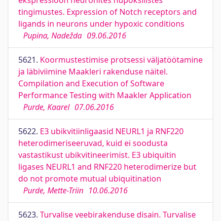
ekspressioon neuronites hüpoksilistes
tingimustes. Expression of Notch receptors and
ligands in neurons under hypoxic conditions
Pupina, Nadežda
09.06.2016
5621.
Koormustestimise protsessi väljatöötamine
ja läbiviimine Maakleri rakenduse näitel.
Compilation and Execution of Software
Performance Testing with Maakler Application
Purde, Kaarel
07.06.2016
5622.
E3 ubikvitiinligaasid NEURL1 ja RNF220
heterodimeriseeruvad, kuid ei soodusta
vastastikust ubikvitineerimist. E3 ubiquitin
ligases NEURL1 and RNF220 heterodimerize but
do not promote mutual ubiquitination
Purde, Mette-Triin
10.06.2016
5623.
Turvalise veebirakenduse disain. Turvalise