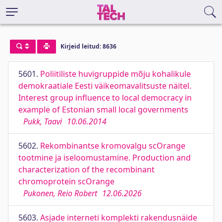
Kirjeid leitud: 8636
5601.
Poliitiliste huvigruppide mõju kohalikule
demokraatiale Eesti väikeomavalitsuste näitel.
Interest group influence to local democracy in
example of Estonian small local governments
Pukk, Taavi
10.06.2014
5602.
Rekombinantse kromovalgu scOrange
tootmine ja iseloomustamine. Production and
characterization of the recombinant
chromoprotein scOrange
Pukonen, Reio Robert
12.06.2026
5603.
Asjade interneti komplekti rakendusnäide