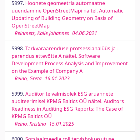
5997.
Hoonete geomeetria automaatne
uuendamine OpenStreetMapi näitel. Automatic
Updating of Building Geometry on Basis of
OpenStreetMap
Reinmets, Kalle Johannes
04.06.2021
5998.
Tarkvaraarenduse protsessianalüüs ja -
parendus ettevõtte A näitel. Software
Development Process Analysis and Improvement
on the Example of Company A
Reino, Greta
16.01.2023
5999.
Audiitorite valmisolek ESG aruannete
auditeerimisel KPMG Baltics OÜ näitel. Auditors
Readiness in Auditing ESG Reports: The Case of
KPMG Baltics OÜ
Reino, Kristina
15.01.2025
6000.
Sotsiaalmeedia roll tervishoiuasutuse