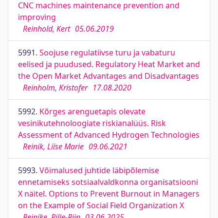
CNC machines maintenance prevention and
improving
Reinhold, Kert
05.06.2019
5991.
Soojuse regulatiivse turu ja vabaturu
eelised ja puudused. Regulatory Heat Market and
the Open Market Advantages and Disadvantages
Reinholm, Kristofer
17.08.2020
5992.
Kõrges arenguetapis olevate
vesinikutehnoloogiate riskianalüüs. Risk
Assessment of Advanced Hydrogen Technologies
Reinik, Liise Marie
09.06.2021
5993.
Võimalused juhtide läbipõlemise
ennetamiseks sotsiaalvaldkonna organisatsiooni
X näitel. Options to Prevent Burnout in Managers
on the Example of Social Field Organization X
Reinike, Pille-Riin
03.06.2025