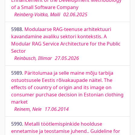
Enhancement of the Development Methodology
of a Small Software Company
Reinberg-Voitka, Maili
02.06.2025
5988.
Modulaarse RAG-teenuse arhitektuuri
kavandamine avaliku sektori kontekstis. A
Modular RAG Service Architecture for the Public
Sector
Reinbusch, Illimar
27.05.2026
5989.
Päritolumaa ja selle maine mõju tarbija
ostuotsusele Eestis rõivakaupade näitel. The
effects of country of origin and its image on
consumer purchase decision in Estonian clothing
market
Reinem, Nele
17.06.2014
5990.
Metalli töötlemispinkide hoolduse
ennetamise ja teostamise juhend.. Guideline for