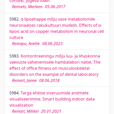
context: Jõgeva town
Reimets, Marleen
05.06.2017
5982.
α-lipoehappe mõju vase metabolismile
neuronaalses rakukultuuri mudelis. Effects of α-
lipoic acid on copper metabolism in neuronal cell
culture
Reinapu, Anette
08.06.2023
5983.
Kontoritreeningu mõju luu- ja lihaskonna
vaevuste vähenemisele hambalabori näitel. The
effect of office fitness on musculoskeletal
disorders on the example of dental laboratory
Reinart, Janne
08.06.2018
5984.
Targa ehitise siseruumide andmete
visualiseerimine. Smart building indoor data
visualization
Reinart, Mihkel
20.01.2021