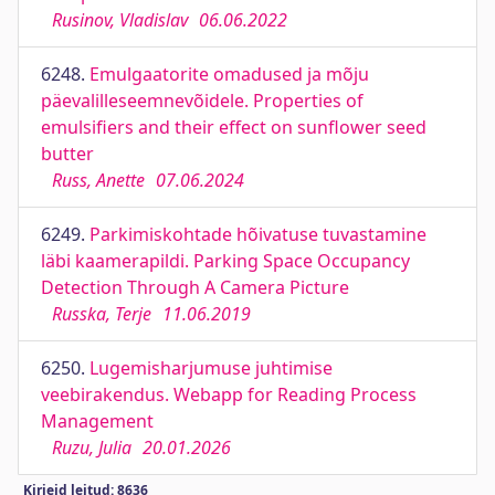
Rusinov, Vladislav
06.06.2022
6248.
Emulgaatorite omadused ja mõju
päevalilleseemnevõidele. Properties of
emulsifiers and their effect on sunflower seed
butter
Russ, Anette
07.06.2024
6249.
Parkimiskohtade hõivatuse tuvastamine
läbi kaamerapildi. Parking Space Occupancy
Detection Through A Camera Picture
Russka, Terje
11.06.2019
6250.
Lugemisharjumuse juhtimise
veebirakendus. Webapp for Reading Process
Management
Ruzu, Julia
20.01.2026
Kirjeid leitud: 8636