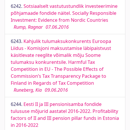
6242.
Sotsiaalselt vastutustundlik investeerimine
põhjamaade fondide näitel. Socially Responsible
Investment: Evidence from Nordic Countries
Rump, Ragnar
07.06.2016
6243.
Kahjulik tulumaksukonkurents Euroopa
Liidus - Komisjoni maksustamise läbipaistvust
käsitlevate reeglite võimalik mõju Soome
tulumaksu konkurentsile. Harmful Tax
Competition in EU - The Possible Effects of
Commission’s Tax Transparency Package to
Finland in Regards of Tax Competition
Runeberg, Kia
09.06.2016
6244.
Eesti II ja III pensionisamba fondide
tulususe mõjurid aastatel 2016-2022. Profitability
factors of II and III pension pillar funds in Estonia
in 2016-2022