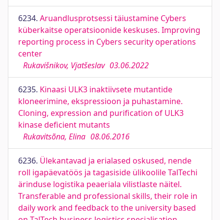
6234.
Aruandlusprotsessi täiustamine Cybers
küberkaitse operatsioonide keskuses. Improving
reporting process in Cybers security operations
center
Rukavišnikov, Vjatšeslav
03.06.2022
6235.
Kinaasi ULK3 inaktiivsete mutantide
kloneerimine, ekspressioon ja puhastamine.
Cloning, expression and purification of ULK3
kinase deficient mutants
Rukavitsõna, Elina
08.06.2016
6236.
Ülekantavad ja erialased oskused, nende
roll igapäevatöös ja tagasiside ülikoolile TalTechi
ärinduse logistika peaeriala vilistlaste näitel.
Transferable and professional skills, their role in
daily work and feedback to the university based
on TalTech business logistics specialisation