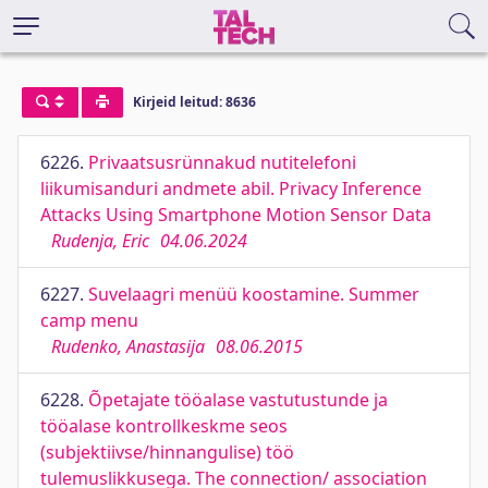
Kirjeid leitud: 8636
6226.
Privaatsusrünnakud nutitelefoni
liikumisanduri andmete abil. Privacy Inference
Attacks Using Smartphone Motion Sensor Data
Rudenja, Eric
04.06.2024
6227.
Suvelaagri menüü koostamine. Summer
camp menu
Rudenko, Anastasija
08.06.2015
6228.
Õpetajate tööalase vastutustunde ja
tööalase kontrollkeskme seos
(subjektiivse/hinnangulise) töö
tulemuslikkusega. The connection/ association