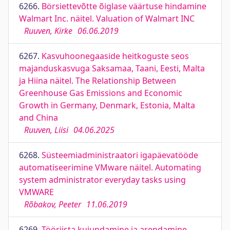
6266.
Börsiettevõtte õiglase väärtuse hindamine
Walmart Inc. näitel. Valuation of Walmart INC
Ruuven, Kirke
06.06.2019
6267.
Kasvuhoonegaaside heitkoguste seos
majanduskasvuga Saksamaa, Taani, Eesti, Malta
ja Hiina näitel. The Relationship Between
Greenhouse Gas Emissions and Economic
Growth in Germany, Denmark, Estonia, Malta
and China
Ruuven, Liisi
04.06.2025
6268.
Süsteemiadministraatori igapäevatööde
automatiseerimine VMware näitel. Automating
system administrator everyday tasks using
VMWARE
Rõbakov, Peeter
11.06.2019
6269.
Tööriista kujundamine ja arendamine