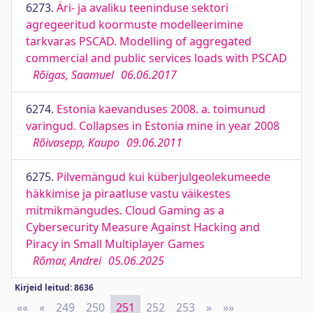
6273.
Äri- ja avaliku teeninduse sektori
agregeeritud koormuste modelleerimine
tarkvaras PSCAD. Modelling of aggregated
commercial and public services loads with PSCAD
Rõigas, Saamuel
06.06.2017
6274.
Estonia kaevanduses 2008. a. toimunud
varingud. Collapses in Estonia mine in year 2008
Rõivasepp, Kaupo
09.06.2011
6275.
Pilvemängud kui küberjulgeolekumeede
häkkimise ja piraatluse vastu väikestes
mitmikmängudes. Cloud Gaming as a
Cybersecurity Measure Against Hacking and
Piracy in Small Multiplayer Games
Rõmar, Andrei
05.06.2025
Kirjeid leitud: 8636
««
First
«
Previous
249
250
251
252
253
»
Next
»»
Last