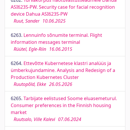
6262.
Turvakorpus näotuvastusseadmele Dahua
ASI623S-PW. Security case for facial recognition
device Dahua ASI623S-PW
Ruut, Sander
10.06.2025
6263.
Lennuinfo sõnumite terminal. Flight
information messages terminal
Rüütel, Egle-Riin
16.06.2015
6264.
Ettevõtte Kubernetese klastri analüüs ja
ümberkujundamine. Analysis and Redesign of a
Production Kubernetes Cluster
Ruutopõld, Ekke
26.05.2026
6265.
Tarbijate eelistused Soome eluasemeturul.
Consumer preferences in the Finnish housing
market
Ruutsalo, Ville Kalevi
07.06.2024