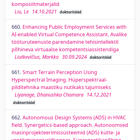
komposiitmaterjalid
Liu, Le
14.10.2021
doktoritööd
660.
Enhancing Public Employment Services with
AI-enabled Virtual Competence Assistant. Avalike
tööturuteenuste parendamine tehisintellektil
põhineva virtuaalse kompetentsiassistendiga
Liutkevičius, Markko
30.09.2024
doktoritööd
661.
Smart Terrain Perception Using
Hyperspectral Imaging. Hüperspektraal-
pilditehnika maastiku nutikaks tajumiseks
Liyanage, Dhanushka Chamara
14.12.2021
doktoritööd
662.
Autonomous Design Systems (ADS) in HVAC
field. Synergetics-based approach. Autonoomsed
masinprojekteerimissüsteemid (ADS) kütte- ja