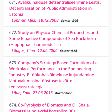
671.
Avaliku halduse detsentraliseerimine Eestis.
Decentralisation of Public Administration in
Estonia
Lõhmus, Mikk
18.12.2008
doktoritööd
672.
Study on Physico-Chemical Properties and
Some Bioactive Compounds of Sea Buckthorn
(Hippophae rhamnoides L.)
Lõugas, Tiina
12.06.2006
doktoritööd
673.
Company’s Strategy Based Formation of e-
Workplace Performance in the Engineering
Industry. E-töökoha võimekuse kujundamine
lähtuvalt masinatööstusettevõtte
tegevusstrateegiast
Lõun, Kaia
27.06.2013
doktoritööd
674.
Co-Pyrolysis of Biomass and Oil Shale.
Biomassi ja põlevkivi koospürolüüs