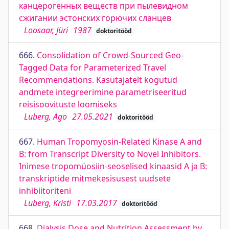
канцерогенных веществ при пылевидном
сжигании эстонских горючих сланцев
Loosaar, Jüri
1987
doktoritööd
666.
Consolidation of Crowd-Sourced Geo-
Tagged Data for Parameterized Travel
Recommendations. Kasutajatelt kogutud
andmete integreerimine parametriseeritud
reisisoovituste loomiseks
Luberg, Ago
27.05.2021
doktoritööd
667.
Human Tropomyosin-Related Kinase A and
B: from Transcript Diversity to Novel Inhibitors.
Inimese tropomüosiin-seoselised kinaasid A ja B:
transkriptide mitmekesisusest uudsete
inhibiitoriteni
Luberg, Kristi
17.03.2017
doktoritööd
668.
Dialysis Dose and Nutrition Assessment by