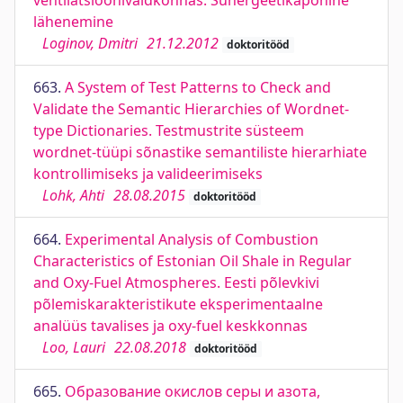
ventilatsioonivaldkonnas. Sünergeetikapõhine
lähenemine
Loginov, Dmitri
21.12.2012
doktoritööd
663.
A System of Test Patterns to Check and
Validate the Semantic Hierarchies of Wordnet-
type Dictionaries. Testmustrite süsteem
wordnet-tüüpi sõnastike semantiliste hierarhiate
kontrollimiseks ja valideerimiseks
Lohk, Ahti
28.08.2015
doktoritööd
664.
Experimental Analysis of Combustion
Characteristics of Estonian Oil Shale in Regular
and Oxy-Fuel Atmospheres. Eesti põlevkivi
põlemiskarakteristikute eksperimentaalne
analüüs tavalises ja oxy-fuel keskkonnas
Loo, Lauri
22.08.2018
doktoritööd
665.
Образование окислов серы и азота,