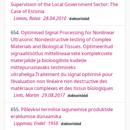
Supervision of the Local Government Sector: The
Case of Estonia
Linnas, Raivo
28.04.2010
doktoritööd
654.
Optimised Signal Processing for Nonlinear
Ultrasonic Nondestructive testing of Complex
Materials and Biological Tissues. Optimeeritud
signaalitöötlus mittelineaarsete komplekssete
materjalide ja bioloogiliste kudede
mittepurustavaks testimiseks
ultraheliga.Traitement du signal optimisé pour
l’évaluation non linéaire non destructive des
matériaux complexes et des tissus biologiques
Lints, Martin
29.08.2017
doktoritööd
655.
Põlevkivi termilise lagunemise produktide
eraldumise dünaamika
Lippmaa, Endel
1956
doktoritööd