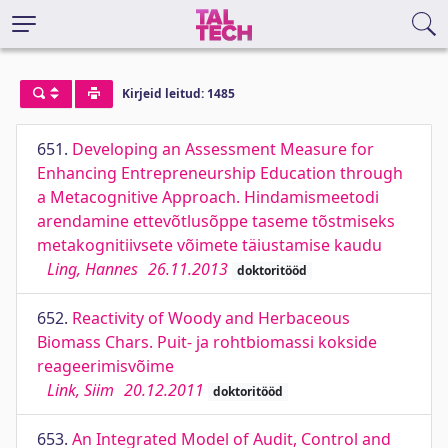
Kirjeid leitud: 1485
651.
Developing an Assessment Measure for
Enhancing Entrepreneurship Education through
a Metacognitive Approach. Hindamismeetodi
arendamine ettevõtlusõppe taseme tõstmiseks
metakognitiivsete võimete täiustamise kaudu
Ling, Hannes
26.11.2013
doktoritööd
652.
Reactivity of Woody and Herbaceous
Biomass Chars. Puit- ja rohtbiomassi kokside
reageerimisvõime
Link, Siim
20.12.2011
doktoritööd
653.
An Integrated Model of Audit, Control and