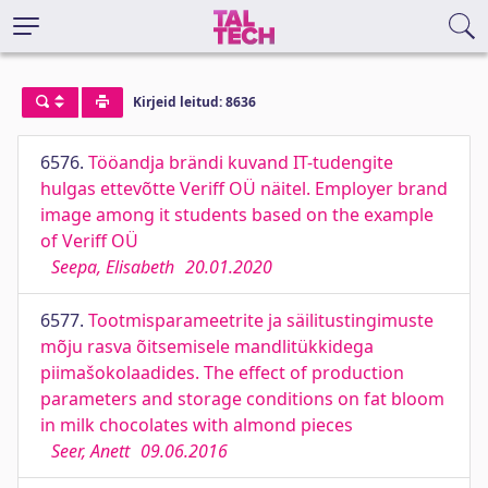
Kirjeid leitud: 8636
6576.
Tööandja brändi kuvand IT-tudengite
hulgas ettevõtte Veriff OÜ näitel. Employer brand
image among it students based on the example
of Veriff OÜ
Seepa, Elisabeth
20.01.2020
6577.
Tootmisparameetrite ja säilitustingimuste
mõju rasva õitsemisele mandlitükkidega
piimašokolaadides. The effect of production
parameters and storage conditions on fat bloom
in milk chocolates with almond pieces
Seer, Anett
09.06.2016