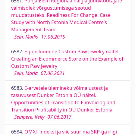
6581.
Põhja-Eesti Regionaalhaigla juhtivtöötajate
valmisolek võrgustumisega seotud
muudatusteks. Readiness For Change. Case
Study with North Estonia Medical Centre’s
Management Team
Sein, Madis
17.06.2015
6582.
E-poe loomine Custom Paw Jewelry näitel.
Creating an E-commerce Store on the Example of
Custom Paw Jewelry
Sein, Maria
07.06.2021
6583.
E-arvetele ülemineku võimalustest ja
tasuvusest Dunker Estonia OÜ näitel.
Opportunities of Transition to E-invoicing and
Transition Profitability in OU Dunker Estonia
Seinpere, Kelly
07.06.2017
6584.
OMXT indeksi ja viie suurima SKP-ga riigi