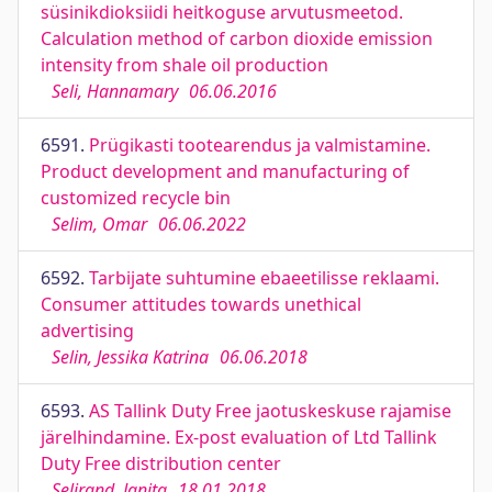
süsinikdioksiidi heitkoguse arvutusmeetod.
Calculation method of carbon dioxide emission
intensity from shale oil production
Seli, Hannamary
06.06.2016
6591.
Prügikasti tootearendus ja valmistamine.
Product development and manufacturing of
customized recycle bin
Selim, Omar
06.06.2022
6592.
Tarbijate suhtumine ebaeetilisse reklaami.
Consumer attitudes towards unethical
advertising
Selin, Jessika Katrina
06.06.2018
6593.
AS Tallink Duty Free jaotuskeskuse rajamise
järelhindamine. Ex-post evaluation of Ltd Tallink
Duty Free distribution center
Selirand, Janita
18.01.2018