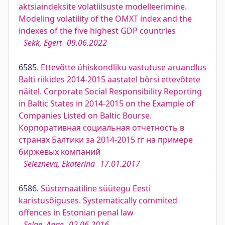
aktsiaindeksite volatiilsuste modelleerimine.
Modeling volatility of the OMXT index and the
indexes of the five highest GDP countries
Sekk, Egert
09.06.2022
6585.
Ettevõtte ühiskondliku vastutuse aruandlus
Balti riikides 2014-2015 aastatel börsi ettevõtete
näitel. Corporate Social Responsibility Reporting
in Baltic States in 2014-2015 on the Example of
Companies Listed on Baltic Bourse.
Корпоративная социальная отчетность в
странах Балтики за 2014-2015 гг на примере
биржевых компаний
Selezneva, Ekaterina
17.01.2017
6586.
Süstemaatiline süütegu Eesti
karistusõiguses. Systematically commited
offences in Estonian penal law
Selge, Ange
02.06.2016