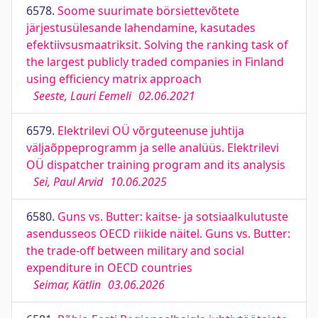
6578.
Soome suurimate börsiettevõtete
järjestusülesande lahendamine, kasutades
efektiivsusmaatriksit. Solving the ranking task of
the largest publicly traded companies in Finland
using efficiency matrix approach
Seeste, Lauri Eemeli
02.06.2021
6579.
Elektrilevi OÜ võrguteenuse juhtija
väljaõppeprogramm ja selle analüüs. Elektrilevi
OÜ dispatcher training program and its analysis
Sei, Paul Arvid
10.06.2025
6580.
Guns vs. Butter: kaitse- ja sotsiaalkulutuste
asendusseos OECD riikide näitel. Guns vs. Butter:
the trade-off between military and social
expenditure in OECD countries
Seimar, Kätlin
03.06.2026