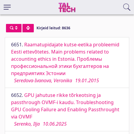
Kirjeid leitud: 8636
6651.
Raamatupidajate kutse-eetika probleemid
Eesti ettevõtetes. Main problems related to
accounting ethics in Estonia. Проблемы
профессиональной этики бухгалтеров на
предприятиях Эстонии
Seredova-Ivanova, Veronika
19.01.2015
6652.
GPU jahutuse rikke tõrkeotsing ja
passthrough OVMF-i kaudu. Troubleshooting
GPU Cooling Failure and Enabling Passthrought
via OVMF
Serenko, Ilja
10.06.2025