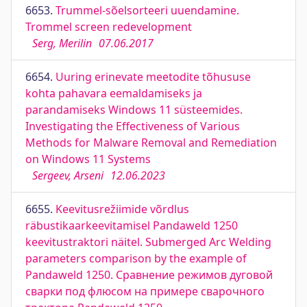
6653.
Trummel-sõelsorteeri uuendamine.
Trommel screen redevelopment
Serg, Merilin
07.06.2017
6654.
Uuring erinevate meetodite tõhususe
kohta pahavara eemaldamiseks ja
parandamiseks Windows 11 süsteemides.
Investigating the Effectiveness of Various
Methods for Malware Removal and Remediation
on Windows 11 Systems
Sergeev, Arseni
12.06.2023
6655.
Keevitusrežiimide võrdlus
räbustikaarkeevitamisel Pandaweld 1250
keevitustraktori näitel. Submerged Arc Welding
parameters comparison by the example of
Pandaweld 1250. Сравнение режимов дуговой
сварки под флюсом на примере сварочного