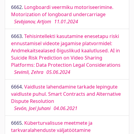
6662.
Longboardi veermiku motoriseerimine.
Motorization of longboard undercarriage
Sevbjanov, Artjom
11.01.2024
6663.
Tehisintellekti kasutamine enesetapu riski
ennustamisel videote jagamise platvormidel:
Andmekaitsealased õiguslikud kaalutlused. AI in
Suicide Risk Prediction on Video Sharing
Platforms: Data Protection Legal Considerations
Sevimli, Zehra
05.06.2024
6664.
Vaidluste lahendamine tarkade lepingute
vaidluste puhul. Smart Contracts and Alternative
Dispute Resolution
Sevón, Joel Juhani
04.06.2021
6665.
Küberturvalisuse meetmete ja
tarkvaralahenduste väljatöötamine