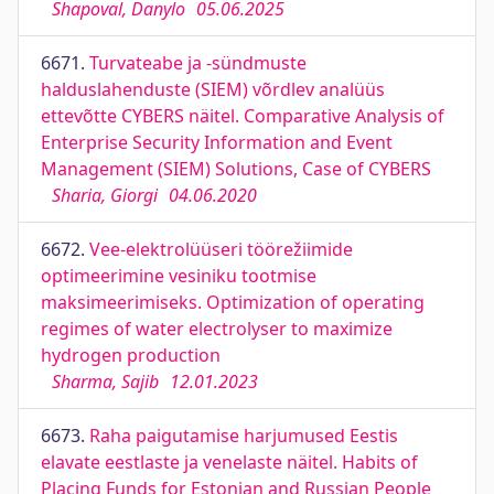
Shapoval, Danylo
05.06.2025
6671.
Turvateabe ja -sündmuste
halduslahenduste (SIEM) võrdlev analüüs
ettevõtte CYBERS näitel. Comparative Analysis of
Enterprise Security Information and Event
Management (SIEM) Solutions, Case of CYBERS
Sharia, Giorgi
04.06.2020
6672.
Vee-elektrolüüseri töörežiimide
optimeerimine vesiniku tootmise
maksimeerimiseks. Optimization of operating
regimes of water electrolyser to maximize
hydrogen production
Sharma, Sajib
12.01.2023
6673.
Raha paigutamise harjumused Eestis
elavate eestlaste ja venelaste näitel. Habits of
Placing Funds for Estonian and Russian People