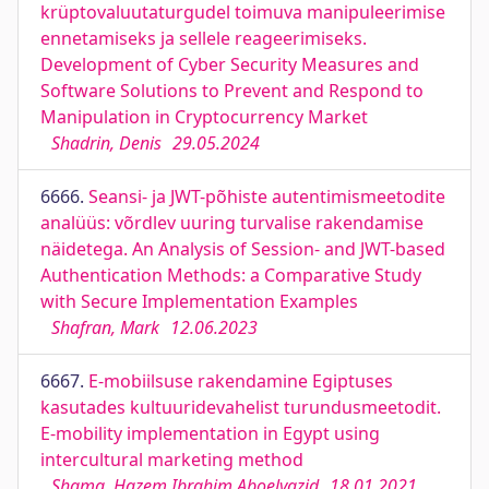
krüptovaluutaturgudel toimuva manipuleerimise
ennetamiseks ja sellele reageerimiseks.
Development of Cyber Security Measures and
Software Solutions to Prevent and Respond to
Manipulation in Cryptocurrency Market
Shadrin, Denis
29.05.2024
6666.
Seansi- ja JWT-põhiste autentimismeetodite
analüüs: võrdlev uuring turvalise rakendamise
näidetega. An Analysis of Session- and JWT-based
Authentication Methods: a Comparative Study
with Secure Implementation Examples
Shafran, Mark
12.06.2023
6667.
E-mobiilsuse rakendamine Egiptuses
kasutades kultuuridevahelist turundusmeetodit.
E-mobility implementation in Egypt using
intercultural marketing method
Shama, Hazem Ibrahim Aboelyazid
18.01.2021