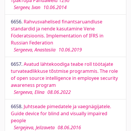
трактора Pandaweld 1250
Sergeev, Ivan
10.06.2014
6656.
Rahvusvahelised finantsaruandluse
standardid ja nende kasutamine Vene
Föderatsioonis. Implementation of IFRS in
Russian Federation
Sergeeva, Anastasiia
10.06.2019
6657.
Avatud lähtekoodiga teabe roll töötajate
turvateadlikkuse tõstmise programmis. The role
of open source intelligence in employee security
awareness program
Sergeeva, Elina
08.06.2022
6658.
Juhtseade pimedatele ja vaegnägijatele.
Guide device for blind and visually impaired
people
Sergejeva, Jelizaveta
08.06.2016