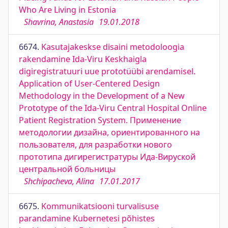
Who Are Living in Estonia
Shavrina, Anastasia
19.01.2018
6674.
Kasutajakeskse disaini metodoloogia
rakendamine Ida-Viru Keskhaigla
digiregistratuuri uue prototüübi arendamisel.
Application of User-Centered Design
Methodology in the Development of a New
Prototype of the Ida-Viru Central Hospital Online
Patient Registration System. Применение
методологии дизайна, ориентированного на
пользователя, для разработки нового
прототипа дигирегистратуры Ида-Вируской
центральной больницы
Shchipacheva, Alina
17.01.2017
6675.
Kommunikatsiooni turvalisuse
parandamine Kubernetesi põhistes