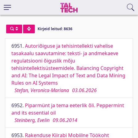
Kirjeid leitud: 8636
6951.
Autoriõiguse ja tehisintellekti vahelise
tasakaalu saavutamine: teksti- ja andmekaeve
regulatsiooni õiguslik mõju
tehisintellektisüsteemidele. Balancing Copyright
and AI: The Legal Impact of Text and Data Mining
Rules on AI Systems
Stefan, Veronica-Mariana
03.06.2026
6952.
Piparmünt ja tema eeterlik õli. Peppermint
and its essential oil
Steinberg, Evelin
09.06.2014
6953.
Rakenduse Kiirabi Mobiilne Töökoht