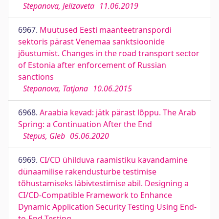
Stepanova, Jelizaveta
11.06.2019
6967.
Muutused Eesti maanteetranspordi
sektoris pärast Venemaa sanktsioonide
jõustumist. Changes in the road transport sector
of Estonia after enforcement of Russian
sanctions
Stepanova, Tatjana
10.06.2015
6968.
Araabia kevad: jätk pärast lõppu. The Arab
Spring: a Continuation After the End
Stepus, Gleb
05.06.2020
6969.
CI/CD ühilduva raamistiku kavandamine
dünaamilise rakendusturbe testimise
tõhustamiseks läbivtestimise abil. Designing a
CI/CD-Compatible Framework to Enhance
Dynamic Application Security Testing Using End-
to-End Testing