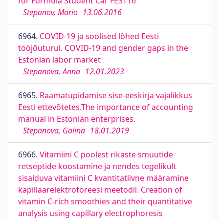
for Formula Student Car FEST16
Stepanov, Mario
13.06.2016
6964.
COVID-19 ja soolised lõhed Eesti
tööjõuturul. COVID-19 and gender gaps in the
Estonian labor market
Stepanova, Anna
12.01.2023
6965.
Raamatupidamise sise-eeskirja vajalikkus
Eesti ettevõtetes.The importance of accounting
manual in Estonian enterprises.
Stepanova, Galina
18.01.2019
6966.
Vitamiini C poolest rikaste smuutide
retseptide koostamine ja nendes tegelikult
sisalduva vitamiini C kvantitatiivne määramine
kapillaarelektroforeesi meetodil. Creation of
vitamin C-rich smoothies and their quantitative
analysis using capillary electrophoresis