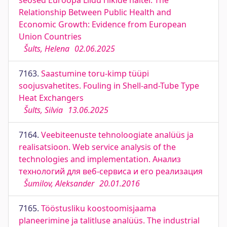
seosed Euroopa Liidu riikide näitel. The
Relationship Between Public Health and
Economic Growth: Evidence from European
Union Countries
Šults, Helena
02.06.2025
7163.
Saastumine toru-kimp tüüpi
soojusvahetites. Fouling in Shell-and-Tube Type
Heat Exchangers
Šults, Silvia
13.06.2025
7164.
Veebiteenuste tehnoloogiate analüüs ja
realisatsioon. Web service analysis of the
technologies and implementation. Анализ
технологий для веб-сервиса и его реализация
Šumilov, Aleksander
20.01.2016
7165.
Tööstusliku koostoomisjaama
planeerimine ja talitluse analüüs. The industrial