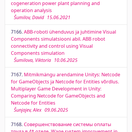
cogeneration power plant planning and
operation analysis
Šumilov, David
15.06.2021
7166.
ABB-roboti ühenduvus ja juhtimine Visual
Components simulatsiooni abil. ABB robot
connectivity and control using Visual
Components simulation
Šumilova, Viktoria
10.06.2025
7167.
Mitmikmängu arendamine Unitys: Netcode
for GameObjects ja Netcode for Entities võrdlus.
Multiplayer Game Development in Unity:
Comparing Netcode for GameObjects and
Netcode for Entities
Šunjajev, Alex
09.06.2025
7168.
Совершенствование системы оплаты
труда в 4* отеле. Wage system improvement in