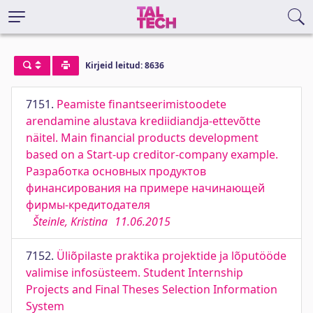
Kirjeid leitud: 8636
7151.
Peamiste finantseerimistoodete
arendamine alustava krediidiandja-ettevõtte
näitel. Main financial products development
based on a Start-up creditor-company example.
Разработка основных продуктов
финансирования на примере начинающей
фирмы-кредитодателя
Šteinle, Kristina
11.06.2015
7152.
Üliõpilaste praktika projektide ja lõputööde
valimise infosüsteem. Student Internship
Projects and Final Theses Selection Information
System