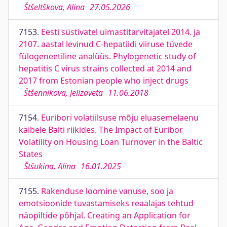
Štšeltškova, Alina
27.05.2026
7153.
Eesti süstivatel uimastitarvitajatel 2014. ja
2107. aastal levinud C-hepatiidi viiruse tüvede
fülogeneetiline analüüs. Phylogenetic study of
hepatitis C virus strains collected at 2014 and
2017 from Estonian people who inject drugs
Štšennikova, Jelizaveta
11.06.2018
7154.
Euribori volatiilsuse mõju eluasemelaenu
käibele Balti riikides. The Impact of Euribor
Volatility on Housing Loan Turnover in the Baltic
States
Štšukina, Alina
16.01.2025
7155.
Rakenduse loomine vanuse, soo ja
emotsioonide tuvastamiseks reaalajas tehtud
näopiltide põhjal. Creating an Application for