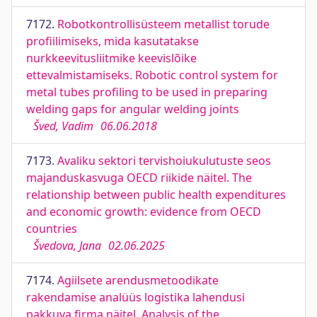
7172.
Robotkontrollisüsteem metallist torude
profiilimiseks, mida kasutatakse
nurkkeevitusliitmike keevislõike
ettevalmistamiseks. Robotic control system for
metal tubes profiling to be used in preparing
welding gaps for angular welding joints
Šved, Vadim
06.06.2018
7173.
Avaliku sektori tervishoiukulutuste seos
majanduskasvuga OECD riikide näitel. The
relationship between public health expenditures
and economic growth: evidence from OECD
countries
Švedova, Jana
02.06.2025
7174.
Agiilsete arendusmetoodikate
rakendamise analüüs logistika lahendusi
pakkuva firma näitel. Analysis of the