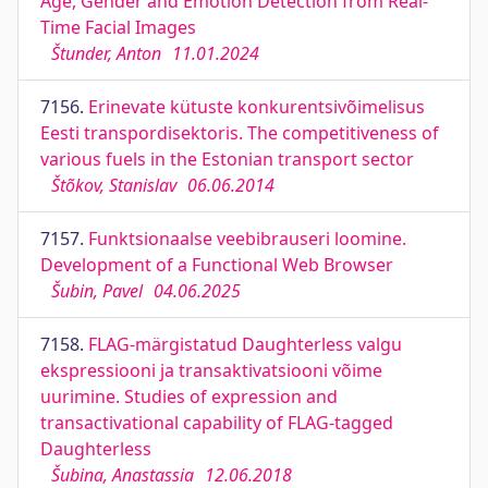
Age, Gender and Emotion Detection from Real-
Time Facial Images
Štunder, Anton
11.01.2024
7156.
Erinevate kütuste konkurentsivõimelisus
Eesti transpordisektoris. The competitiveness of
various fuels in the Estonian transport sector
Štõkov, Stanislav
06.06.2014
7157.
Funktsionaalse veebibrauseri loomine.
Development of a Functional Web Browser
Šubin, Pavel
04.06.2025
7158.
FLAG-märgistatud Daughterless valgu
ekspressiooni ja transaktivatsiooni võime
uurimine. Studies of expression and
transactivational capability of FLAG-tagged
Daughterless
Šubina, Anastassia
12.06.2018