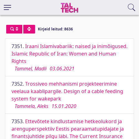
Kirjeid leitud: 8636
7351.
Iraani Islamivabariik: naised ja inimõigused.
Islamic Republic of Iran: Women and Human
Rights
Tammel, Madli
03.06.2021
7352.
Trossiveo mehhanismi projekteerimine
veelaua kaablipargile. Design of a cable feeding
system for wakepark
Tammela, Aleks
15.01.2020
7353.
Ettevõtete kindlustamise hetkeolukord ja
arenguperspektiiv Eestis pearaamatupidajate ja
finantsjuhtide pilgu läbi. The Current Insurance