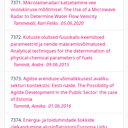
7371.
Mikrolaineradari katsetamine vee
voolukiiruse mõõtmisel. The Use of a Microwave
Radar to Determine Water Flow Velocity
Tammeväli, Karl-Feliks
05.06.2020
7372.
Kütuste olulised füüsikalis-keemilised
parameetrid ja nende määramisvõimalused.
Analytical techniques for the determination of
physical-chemical parameters of fuels
Tammik, Andre
09.06.2015
7373.
Agiilse arenduse võimalikkusest avaliku
sektori kontekstis: Eesti näide. The Possibility of
Agilde Development in the Public Sector: the case
of Estonia
Tammik, Annika
01.06.2016
7374.
Energia- ja toiduhindade šokkide
ülekandumine alusinflatsiooni Euroopa Liidu