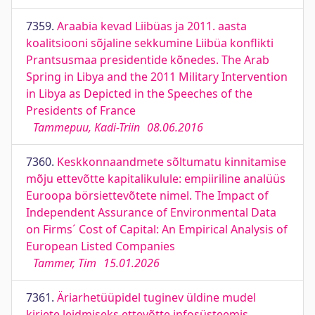
7359.
Araabia kevad Liibüas ja 2011. aasta
koalitsiooni sõjaline sekkumine Liibüa konflikti
Prantsusmaa presidentide kõnedes. The Arab
Spring in Libya and the 2011 Military Intervention
in Libya as Depicted in the Speeches of the
Presidents of France
Tammepuu, Kadi-Triin
08.06.2016
7360.
Keskkonnaandmete sõltumatu kinnitamise
mõju ettevõtte kapitalikulule: empiiriline analüüs
Euroopa börsiettevõtete nimel. The Impact of
Independent Assurance of Environmental Data
on Firms´ Cost of Capital: An Empirical Analysis of
European Listed Companies
Tammer, Tim
15.01.2026
7361.
Äriarhetüüpidel tuginev üldine mudel
kirjete leidmiseks ettevõtte infosüsteemis.