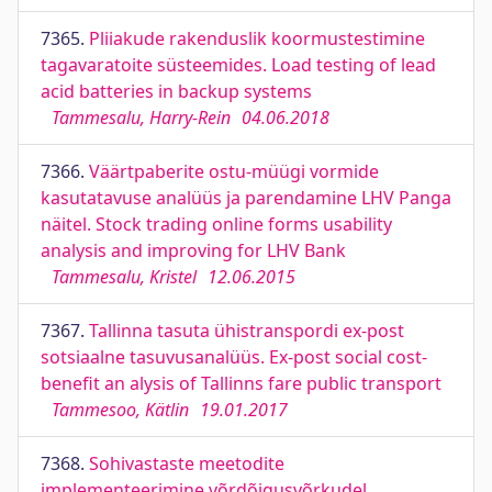
7365.
Pliiakude rakenduslik koormustestimine
tagavaratoite süsteemides. Load testing of lead
acid batteries in backup systems
Tammesalu, Harry-Rein
04.06.2018
7366.
Väärtpaberite ostu-müügi vormide
kasutatavuse analüüs ja parendamine LHV Panga
näitel. Stock trading online forms usability
analysis and improving for LHV Bank
Tammesalu, Kristel
12.06.2015
7367.
Tallinna tasuta ühistranspordi ex-post
sotsiaalne tasuvusanalüüs. Ex-post social cost-
benefit an alysis of Tallinns fare public transport
Tammesoo, Kätlin
19.01.2017
7368.
Sohivastaste meetodite
implementeerimine võrdõigusvõrkudel