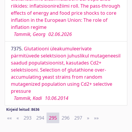
riikides: inflatsioonirežiimi roll. The pass-through
effects of energy and food price shocks to core
inflation in the European Union: The role of
inflation regime
Tammik, Georg
02.06.2026
7375.
Glutatiooni üleakumuleerivate
pärmitüvede selektsioon juhuslikul mutageneesil
saadud populatsioonist, kasutades Cd2+
selektsiooni. Selection of glutathione over-
accumulating yeast strains from random
mutagenized population using Cd2+ selective
pressure
Tammik, Kadi
10.06.2014
Kirjeid leitud: 8636
««
First
«
Previous
293
294
295
296
297
»
Next
»»
Last