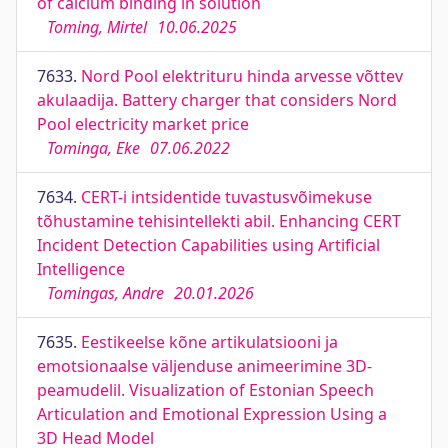
of calcium binding in solution
Toming, Mirtel
10.06.2025
7633.
Nord Pool elektrituru hinda arvesse võttev
akulaadija. Battery charger that considers Nord
Pool electricity market price
Tominga, Eke
07.06.2022
7634.
CERT-i intsidentide tuvastusvõimekuse
tõhustamine tehisintellekti abil. Enhancing CERT
Incident Detection Capabilities using Artificial
Intelligence
Tomingas, Andre
20.01.2026
7635.
Eestikeelse kõne artikulatsiooni ja
emotsionaalse väljenduse animeerimine 3D-
peamudelil. Visualization of Estonian Speech
Articulation and Emotional Expression Using a
3D Head Model