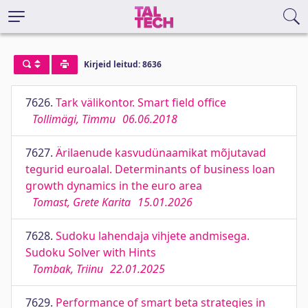
Kirjeid leitud: 8636
7626.
Tark välikontor. Smart field office
Tollimägi, Timmu
06.06.2018
7627.
Ärilaenude kasvudünaamikat mõjutavad
tegurid euroalal. Determinants of business loan
growth dynamics in the euro area
Tomast, Grete Karita
15.01.2026
7628.
Sudoku lahendaja vihjete andmisega.
Sudoku Solver with Hints
Tombak, Triinu
22.01.2025
7629.
Performance of smart beta strategies in