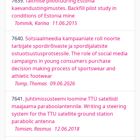
7639.
Täitmise pilootuuring Estonia
kaevandustingimustes. Backfill pilot study in
conditions of Estonia mine
Tommik, Karina
11.06.2015
7640.
Sotsiaalmeedia kampaaniate roll noorte
tarbijate spordirõivaste ja spordijalatsite
ostuotsustusprotsessile. The role of social media
campaigns in young consumers purchase
decision making process of sportswear and
athletic footwear
Tomp, Thomas
09.06.2026
7641.
Juhtimissüsteemi loomine TTÜ satelliidi
maajaama paraboolantennile. Writing a steering
system for the TTU satellite ground station
parabolic antenna
Tomsen, Rasmus
12.06.2018