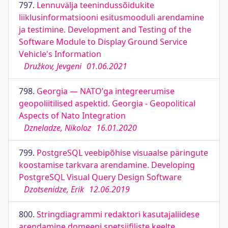
797.
Lennuvälja teenindussõidukite
liiklusinformatsiooni esitusmooduli arendamine
ja testimine. Development and Testing of the
Software Module to Display Ground Service
Vehicle's Information
Družkov, Jevgeni
01.06.2021
798.
Georgia — NATO’ga integreerumise
geopoliitilised aspektid. Georgia - Geopolitical
Aspects of Nato Integration
Dzneladze, Nikoloz
16.01.2020
799.
PostgreSQL veebipõhise visuaalse päringute
koostamise tarkvara arendamine. Developing
PostgreSQL Visual Query Design Software
Dzotsenidze, Erik
12.06.2019
800.
Stringdiagrammi redaktori kasutajaliidese
arendamine domeeni spetsiifiliste keelte