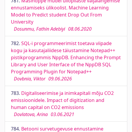
781.
Masinōppe mudel üliōpilaste väljalangemise
ennustamiseks ülikoolist. Machine Learning
Model to Predict student Drop Out From
University
Dosunmu, Fathin Adebiyi
08.06.2020
782.
SQL-i programmeerimist toetava viipade
kogu ja kasutajaliidese täiustamine Notepad++
pistikprogrammis NppDB. Enhancing the Prompt
Library and User Interface of the NppDB SQL
Programming Plugin for Notepad++
Dovbnia, Viktor
09.06.2026
783.
Digitaliseerimise ja inimkapitali mõju CO2
emissioonidele. Impact of digitization and
human capital on CO2 emissions
Dovlatova, Arina
03.06.2021
784.
Betooni survetugevuse ennustamine