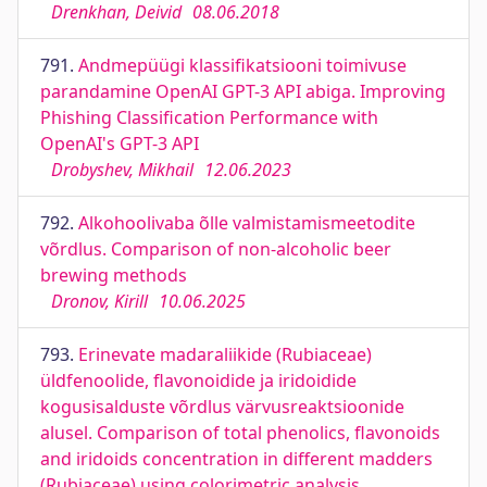
Drenkhan, Deivid
08.06.2018
791.
Andmepüügi klassifikatsiooni toimivuse
parandamine OpenAI GPT-3 API abiga. Improving
Phishing Classification Performance with
OpenAI's GPT-3 API
Drobyshev, Mikhail
12.06.2023
792.
Alkohoolivaba õlle valmistamismeetodite
võrdlus. Comparison of non-alcoholic beer
brewing methods
Dronov, Kirill
10.06.2025
793.
Erinevate madaraliikide (Rubiaceae)
üldfenoolide, flavonoidide ja iridoidide
kogusisalduste võrdlus värvusreaktsioonide
alusel. Comparison of total phenolics, flavonoids
and iridoids concentration in different madders
(Rubiaceae) using colorimetric analysis