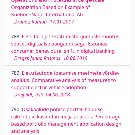
Operations and Processes in Large-scale
Organization Based on Example of
Kuehne+Nagel International AG
Dranov, Roman
17.01.2017
788.
Eesti tarbijate käitumisharjumuste muutus
seoses digitaalse pangandusega. Estonias
consumer behavioural shift in digital banking
Dreger, Janno Rasmus
10.06.2019
789.
Elektriautode toetamise meetmete võrdlev
analüüs. Comparative analysis of measures to
support electric vehicle adoption
Dreifeldt, Teili
04.06.2018
790.
Osakaalude põhise portfellihalduse
rakenduse kavandamine ja analüüs. Percentage
based portfolio management application design
and analysis