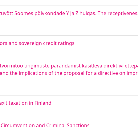
tuvõtt Soomes põlvkondade Y ja Z hulgas. The receptiveness 
ctors and sovereign credit ratings
atvormitöö tingimuste parandamist käsitleva direktiivi ett
and the implications of the proposal for a directive on imp
t taxation in Finland
Circumvention and Criminal Sanctions