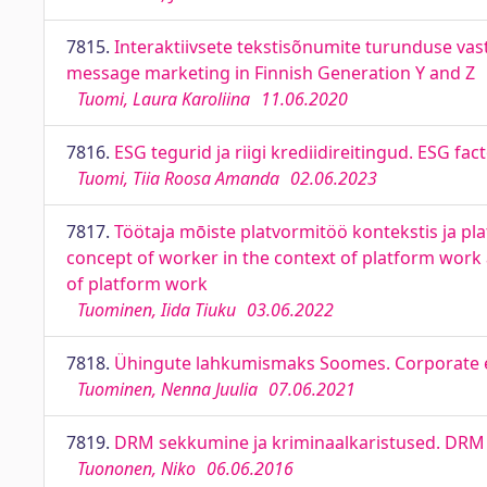
7815.
Interaktiivsete tekstisõnumite turunduse vas
message marketing in Finnish Generation Y and Z
Tuomi, Laura Karoliina
11.06.2020
7816.
ESG tegurid ja riigi krediidireitingud. ESG fa
Tuomi, Tiia Roosa Amanda
02.06.2023
7817.
Töötaja mōiste platvormitöö kontekstis ja pl
concept of worker in the context of platform work 
of platform work
Tuominen, Iida Tiuku
03.06.2022
7818.
Ühingute lahkumismaks Soomes. Corporate exi
Tuominen, Nenna Juulia
07.06.2021
7819.
DRM sekkumine ja kriminaalkaristused. DRM 
Tuononen, Niko
06.06.2016