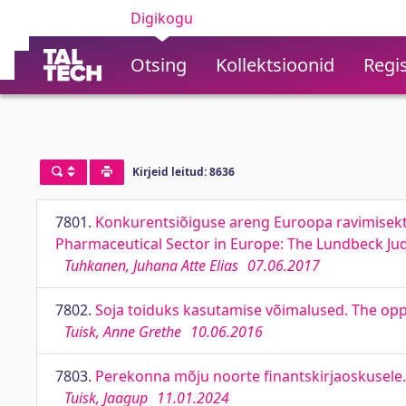
Digikogu
Otsing
Kollektsioonid
Regis
Kirjeid leitud: 8636
7801.
Konkurentsiõiguse areng Euroopa ravimisekto
Pharmaceutical Sector in Europe: The Lundbeck Ju
Tuhkanen, Juhana Atte Elias
07.06.2017
7802.
Soja toiduks kasutamise võimalused. The oppo
Tuisk, Anne Grethe
10.06.2016
7803.
Perekonna mõju noorte finantskirjaoskusele. T
Tuisk, Jaagup
11.01.2024