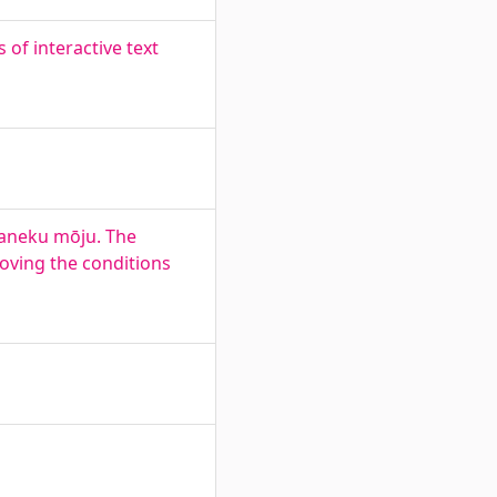
of interactive text
epaneku mōju. The
roving the conditions