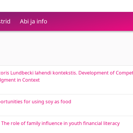
trid
Abi ja info
ris Lundbecki lahendi kontekstis. Development of Competi
dgment in Context
rtunities for using soy as food
he role of family influence in youth financial literacy