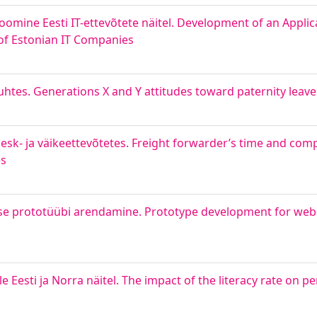
loomine Eesti IT-ettevõtete näitel. Development of an Appli
of Estonian IT Companies
htes. Generations X and Y attitudes toward paternity leave
kesk- ja väikeettevõtetes. Freight forwarder’s time and com
es
use prototüübi arendamine. Prototype development for web
e Eesti ja Norra näitel. The impact of the literacy rate on p