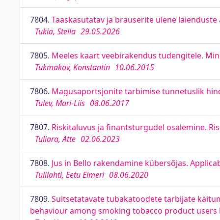
7804.
Taaskasutatav ja brauserite ülene laiendust
Tukia, Stella
29.05.2026
7805.
Meeles kaart veebirakendus tudengitele. Min
Tukmakov, Konstantin
10.06.2015
7806.
Magusaportsjonite tarbimise tunnetuslik hi
Tulev, Mari-Liis
08.06.2017
7807.
Riskitaluvus ja finantsturgudel osalemine. Ri
Tuliara, Atte
02.06.2023
7808.
Jus in Bello rakendamine kübersõjas. Applicabi
Tulilahti, Eetu Elmeri
08.06.2020
7809.
Suitsetatavate tubakatoodete tarbijate käitu
behaviour among smoking tobacco product users b