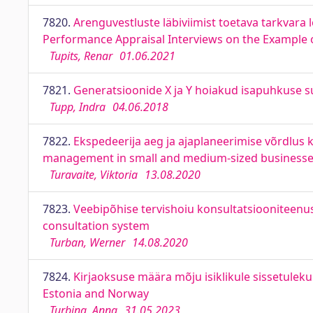
7820.
Arenguvestluste läbiviimist toetava tarkvara 
Performance Appraisal Interviews on the Example 
Tupits, Renar
01.06.2021
7821.
Generatsioonide X ja Y hoiakud isapuhkuse su
Tupp, Indra
04.06.2018
7822.
Ekspedeerija aeg ja ajaplaneerimise võrdlus 
management in small and medium-sized business
Turavaite, Viktoria
13.08.2020
7823.
Veebipõhise tervishoiu konsultatsiooniteen
consultation system
Turban, Werner
14.08.2020
7824.
Kirjaoksuse määra mõju isiklikule sissetulekul
Estonia and Norway
Turbina, Anna
31.05.2023