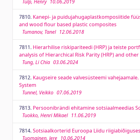
Tulp, Henry
10.06.2019
7810.
Kanepi- ja puidujahugaplastkomposiitide füü
and wood flour based plastic composites
Tumanov, Tanel
12.06.2018
7811.
Hierarhilise riskipariteedi (HRP) ja teiste po
analysis of Hierarchical Risk Parity (HRP) and oth
Tung, Li Chia
03.06.2024
7812.
Kaugseire seade valvesüsteemi vahejaamale. 
System
Tunnel, Veikko
07.06.2019
7813.
Persoonibrändi ehitamine sotsiaalmeedias Soo
Tuokko, Henri Mikael
11.06.2019
7814.
Sotsiaalkorterid Euroopa Liidu riigiabiõiguse
Tuomainen, Jere
10.06.2014