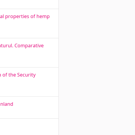
al properties of hemp
iaturul. Comparative
 of the Security
inland