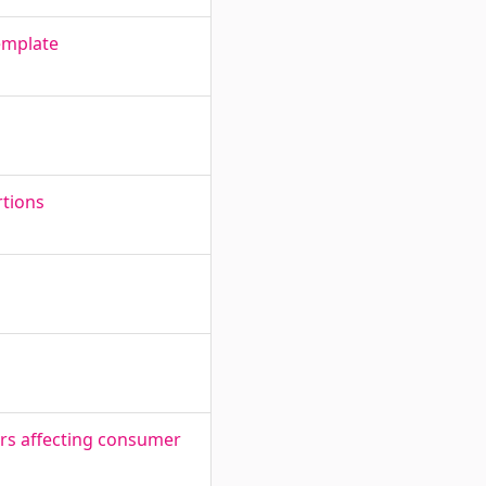
emplate
rtions
ors affecting consumer