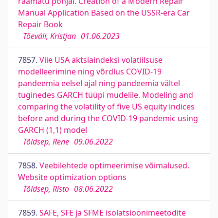
raamatu põhjal. Creation of a Modern Repair
Manual Application Based on the USSR-era Car
Repair Book
Tõeväli, Kristjan
01.06.2023
7857.
Viie USA aktsiaindeksi volatiilsuse
modelleerimine ning võrdlus COVID-19
pandeemia eelsel ajal ning pandeemia vältel
tuginedes GARCH tüüpi mudelile. Modeling and
comparing the volatility of five US equity indices
before and during the COVID-19 pandemic using
GARCH (1,1) model
Tõldsep, Rene
09.06.2022
7858.
Veebilehtede optimeerimise võimalused.
Website optimization options
Tõldsep, Risto
08.06.2022
7859.
SAFE, SFE ja SFME isolatsioonimeetodite