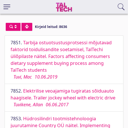
Kirjeid leitud: 8636
7851.
Tarbija ostuotsustusprotsessi mõjutavad
faktorid toidulisandite soetamisel, TalTechi
üliõpilaste näitel. Factors affecting consumers
dietary supplement buying process among
TalTech students
Tuvi, Mac
10.06.2019
7852.
Elektrilise veoajamiga tugiratas sõiduauto
haagisele. Trailer jockey wheel with electric drive
Tuvikene, Allan
06.06.2017
7853.
Hüdrosilindri tootmistehnoloogia
juurutamine Country OÜ näitel. Implementing