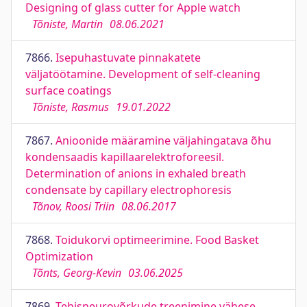
Designing of glass cutter for Apple watch
Tõniste, Martin
08.06.2021
7866.
Isepuhastuvate pinnakatete
väljatöötamine. Development of self-cleaning
surface coatings
Tõniste, Rasmus
19.01.2022
7867.
Anioonide määramine väljahingatava õhu
kondensaadis kapillaarelektroforeesil.
Determination of anions in exhaled breath
condensate by capillary electrophoresis
Tõnov, Roosi Triin
08.06.2017
7868.
Toidukorvi optimeerimine. Food Basket
Optimization
Tõnts, Georg-Kevin
03.06.2025
7869.
Tehisneurovõrkude treenimine vähese