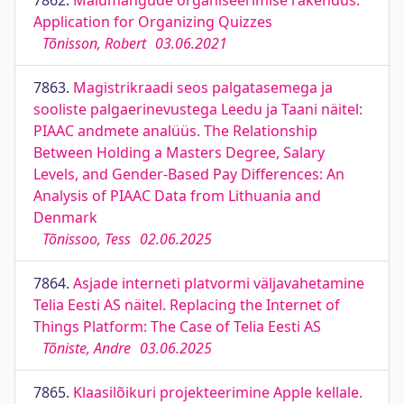
7862.
Mälumängude organiseerimise rakendus.
Application for Organizing Quizzes
Tõnisson, Robert
03.06.2021
7863.
Magistrikraadi seos palgatasemega ja
sooliste palgaerinevustega Leedu ja Taani näitel:
PIAAC andmete analüüs. The Relationship
Between Holding a Masters Degree, Salary
Levels, and Gender-Based Pay Differences: An
Analysis of PIAAC Data from Lithuania and
Denmark
Tõnissoo, Tess
02.06.2025
7864.
Asjade interneti platvormi väljavahetamine
Telia Eesti AS näitel. Replacing the Internet of
Things Platform: The Case of Telia Eesti AS
Tõniste, Andre
03.06.2025
7865.
Klaasilõikuri projekteerimine Apple kellale.