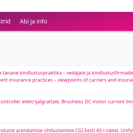
trid
Abi ja info
 tänane kindlustuspraktika – vedajate ja kindlustusfirmad
rent insurance practices – viewpoints of carriers and insu
ntroller elektrijalgrattale. Brushless DC motor current limi
nduste arendamise ühtlustamine CGI Eesti AS-i näitel. Uni