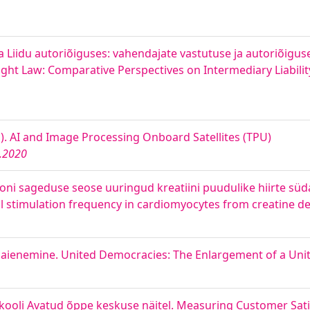
Liidu autoriõiguses: vahendajate vastutuse ja autoriõigus
ht Law: Comparative Perspectives on Intermediary Liabilit
TPU). AI and Image Processing Onboard Satellites (TPU)
.2020
siooni sageduse seose uuringud kreatiini puudulike hiirte s
al stimulation frequency in cardiomyocytes from creatine de
aienemine. United Democracies: The Enlargement of a Uni
kooli Avatud õppe keskuse näitel. Measuring Customer Sati