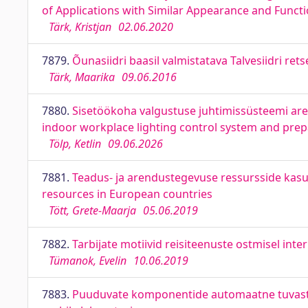
of Applications with Similar Appearance and Functi
Tärk, Kristjan
02.06.2020
7879.
Õunasiidri baasil valmistatava Talvesiidri re
Tärk, Maarika
09.06.2016
7880.
Sisetöökoha valgustuse juhtimissüsteemi are
indoor workplace lighting control system and prepa
Tölp, Ketlin
09.06.2026
7881.
Teadus- ja arendustegevuse ressursside kasut
resources in European countries
Tött, Grete-Maarja
05.06.2019
7882.
Tarbijate motiivid reisiteenuste ostmisel in
Tümanok, Evelin
10.06.2019
7883.
Puuduvate komponentide automaatne tuvasta