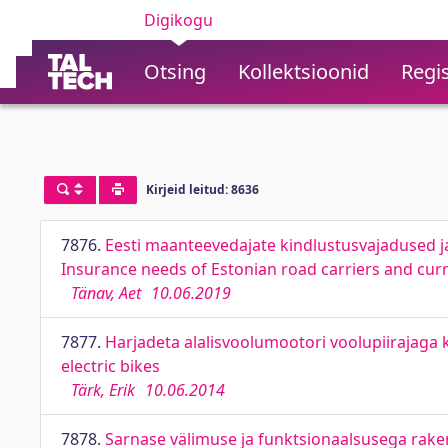
Digikogu
Otsing
Kollektsioonid
Regis
Kirjeid leitud: 8636
7876.
Eesti maanteevedajate kindlustusvajadused ja
Insurance needs of Estonian road carriers and cur
Tänav, Aet
10.06.2019
7877.
Harjadeta alalisvoolumootori voolupiirajaga ko
electric bikes
Tärk, Erik
10.06.2014
7878.
Sarnase välimuse ja funktsionaalsusega rake