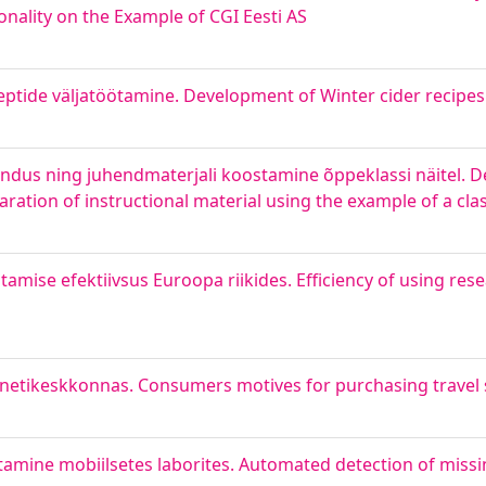
onality on the Example of CGI Eesti AS
tseptide väljatöötamine. Development of Winter cider recipe
ndus ning juhendmaterjali koostamine õppeklassi näitel. 
ration of instructional material using the example of a cl
amise efektiivsus Euroopa riikides. Efficiency of using re
ternetikeskkonnas. Consumers motives for purchasing travel 
mine mobiilsetes laborites. Automated detection of miss