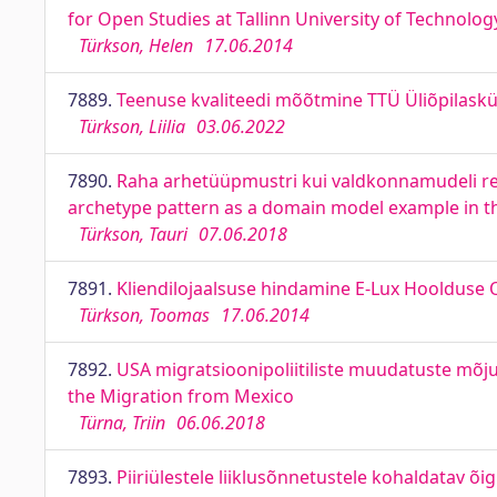
for Open Studies at Tallinn University of Technolog
Türkson, Helen
17.06.2014
7889.
Teenuse kvaliteedi mõõtmine TTÜ Üliõpilaskül
Türkson, Liilia
03.06.2022
7890.
Raha arhetüüpmustri kui valdkonnamudeli rea
archetype pattern as a domain model example in t
Türkson, Tauri
07.06.2018
7891.
Kliendilojaalsuse hindamine E-Lux Hoolduse 
Türkson, Toomas
17.06.2014
7892.
USA migratsioonipoliitiliste muudatuste mõj
the Migration from Mexico
Türna, Triin
06.06.2018
7893.
Piiriülestele liiklusõnnetustele kohaldatav õi