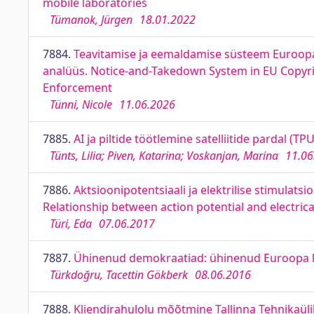
mobile laboratories
Tümanok, Jürgen
18.01.2022
7884.
Teavitamise ja eemaldamise süsteem Euroopa 
analüüs. Notice-and-Takedown System in EU Copyrig
Enforcement
Tünni, Nicole
11.06.2026
7885.
AI ja piltide töötlemine satelliitide pardal (
Tünts, Lilia; Piven, Katarina; Voskanjan, Marina
11.06
7886.
Aktsioonipotentsiaali ja elektrilise stimulat
Relationship between action potential and electric
Türi, Eda
07.06.2017
7887.
Ühinenud demokraatiad: ühinenud Euroopa l
Türkdoğru, Tacettin Gökberk
08.06.2016
7888.
Kliendirahulolu mõõtmine Tallinna Tehnikaüli