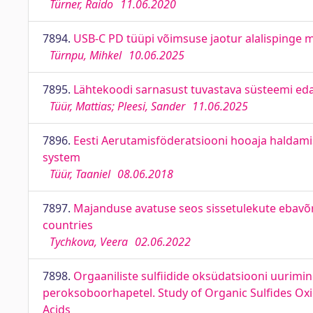
Türner, Raido
11.06.2020
7894.
USB-C PD tüüpi võimsuse jaotur alalispinge 
Türnpu, Mihkel
10.06.2025
7895.
Lähtekoodi sarnasust tuvastava süsteemi eda
Tüür, Mattias; Pleesi, Sander
11.06.2025
7896.
Eesti Aerutamisföderatsiooni hooaja haldam
system
Tüür, Taaniel
08.06.2018
7897.
Majanduse avatuse seos sissetulekute ebavõrd
countries
Tychkova, Veera
02.06.2022
7898.
Orgaaniliste sulfiidide oksüdatsiooni uurimi
peroksoboorhapetel. Study of Organic Sulfides Ox
Acids