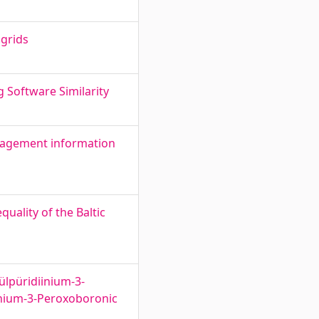
ogrids
 Software Similarity
nagement information
uality of the Baltic
ülpüridiinium-3-
inium-3-Peroxoboronic