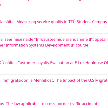
y
a näitel. Measuring service quality in TTÜ Student Campus
liseerimise näide "Infosüsteemide arendamine II"; õpetam
he "Information Systems Development II" course
OÜ näitel. Customer Loyalty Evaluation at E-Lux Hoolduse 
u immigratsioonile Mehhikost. The Impact of the U.S Migrat
gus. The law applicable to cross-border traffic accidents