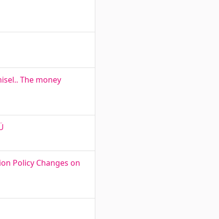
isel.. The money
OÜ
ion Policy Changes on