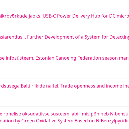
mikrovõrkude jaoks. USB-C Power Delivery Hub for DC micr
siarendus. . Further Development of a System for Detecting
ise infosüsteem. Estonian Canoeing Federation season ma
susega Balti riikide näitel. Trade openness and income ineq
ne rohelise oksüdatiivse süsteemi abil, mis põhineb N-bensü
idation by Green Oxidative System Based on N-Benzylpyrid