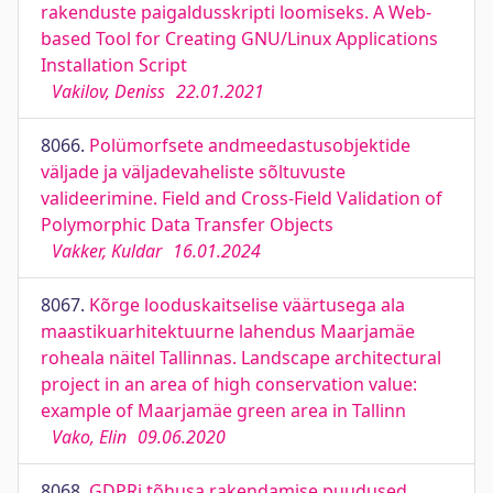
rakenduste paigaldusskripti loomiseks. A Web-
based Tool for Creating GNU/Linux Applications
Installation Script
Vakilov, Deniss
22.01.2021
8066.
Polümorfsete andmeedastusobjektide
väljade ja väljadevaheliste sõltuvuste
valideerimine. Field and Cross-Field Validation of
Polymorphic Data Transfer Objects
Vakker, Kuldar
16.01.2024
8067.
Kõrge looduskaitselise väärtusega ala
maastikuarhitektuurne lahendus Maarjamäe
roheala näitel Tallinnas. Landscape architectural
project in an area of high conservation value:
example of Maarjamäe green area in Tallinn
Vako, Elin
09.06.2020
8068.
GDPRi tõhusa rakendamise puudused