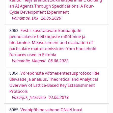
kaudu: nelja arendustsükli eksperiment. Guiding
an AI Agents Through Specifications: A Four-
Cycle Development Experiment
Vainumäe, Erik
28.05.2026
8063.
Eestis kasutatavate koduahjude
peenosakeste heitkoguste mõõtmine ja
hindamine. Measurement and evaluation of
particulate matter emissions from household
furnaces used in Estonia
Vainumäe, Magnar
08.06.2022
8064.
Võrepõhiste võtmekehtestusprotokollide
ülevaade ja analüüs. Theoretical and Analytical
Overview of Lattice-Based Key Establishment
Protocols
Vakarjuk, Jelizaveta
03.06.2019
8065.
Veebipõhine vahend GNU/Linuxi