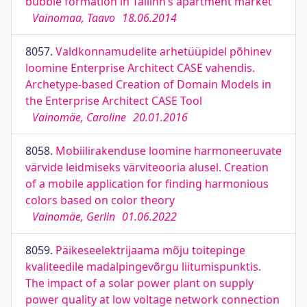
bubble formation in Tallinn’s apartment market
Vainomaa, Taavo
18.06.2014
8057.
Valdkonnamudelite arhetüüpidel põhinev
loomine Enterprise Architect CASE vahendis.
Archetype-based Creation of Domain Models in
the Enterprise Architect CASE Tool
Vainomäe, Caroline
20.01.2016
8058.
Mobiilirakenduse loomine harmoneeruvate
värvide leidmiseks värviteooria alusel. Creation
of a mobile application for finding harmonious
colors based on color theory
Vainomäe, Gerlin
01.06.2022
8059.
Päikeseelektrijaama mõju toitepinge
kvaliteedile madalpingevõrgu liitumispunktis.
The impact of a solar power plant on supply
power quality at low voltage network connection