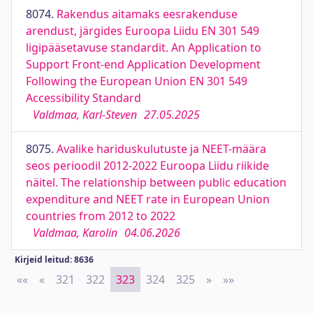
8074.
Rakendus aitamaks eesrakenduse
arendust, järgides Euroopa Liidu EN 301 549
ligipääsetavuse standardit. An Application to
Support Front-end Application Development
Following the European Union EN 301 549
Accessibility Standard
Valdmaa, Karl-Steven
27.05.2025
8075.
Avalike hariduskulutuste ja NEET-määra
seos perioodil 2012-2022 Euroopa Liidu riikide
näitel. The relationship between public education
expenditure and NEET rate in European Union
countries from 2012 to 2022
Valdmaa, Karolin
04.06.2026
Kirjeid leitud: 8636
««
First
«
Previous
321
322
323
324
325
»
Next
»»
Last