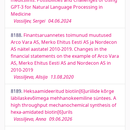
meditsiinis. Possibilities and Challenges of Using
GPT-3 for Natural Language Processing in
Medicine
Vassiljev, Sergei
04.06.2024
8188.
Finantsaruannetes toimunud muutused
Arco Vara AS, Merko Ehitus Eesti AS ja Nordecon
AS näitel aastatel 2010-2019. Changes in the
financial statements on the example of Arco Vara
AS, Merko Ehitus Eesti AS and Nordecon AS in
2010-2019
Vassiljeva, Alisija
13.08.2020
8189.
Heksaamideeritud biotiin[6]uriilide kõrge
läbilaskevõimega mehhanokeemiline süntees. A
high throughput mechanochemical synthesis of
hexa-amidated biotin[6]urils
Vassiljeva, Anna
09.06.2026