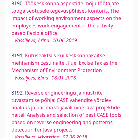
8190.
Töökeskkonna aspektide mõju töötajate
tööga seotusele tegevuspõhises kontoris. The
impact of working environment aspects on the
employees work engagement in the activity-
based flexible office
Vassiljeva, Arina
10.06.2019
8191.
Kütuseaktsiis kui keskkonnakaitse
mehhanism Eesti näitel. Fuel Excise Tax as the
Mechanism of Environment Protection
Vassiljeva, Elina
18.01.2018
8192.
Reverse engineeringu ja mustrite
tuvastamise põhjal CASE vahendite võrdlev
analüüs ja parima väljavalimine Java projektide
näitel. Analysis and selection of best CASE tools
based on reverse engineering and patterns
detection for Java projects
Vassiljeva, Jekaterina
07.06.2018