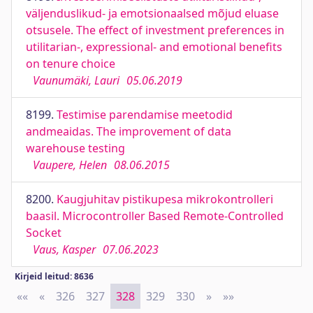
väljenduslikud- ja emotsionaalsed mõjud eluase
otsusele. The effect of investment preferences in
utilitarian-, expressional- and emotional benefits
on tenure choice
Vaunumäki, Lauri
05.06.2019
8199.
Testimise parendamise meetodid
andmeaidas. The improvement of data
warehouse testing
Vaupere, Helen
08.06.2015
8200.
Kaugjuhitav pistikupesa mikrokontrolleri
baasil. Microcontroller Based Remote-Controlled
Socket
Vaus, Kasper
07.06.2023
Kirjeid leitud: 8636
««
First
«
Previous
326
327
328
329
330
»
Next
»»
Last