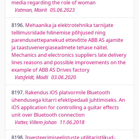
media regarding the role of woman
Vatman, Mairit
05.06.2023
8196.
Mehaanika ja elektrotehnika tarnijate
tellimusridade hilinemise põhjused ning
parendusettepanekud ettevõtte ABB AS ajamite
ja taastuvenergiaseadmete tehase näitel.
Mechanics and electronics suppliers late delivery
lines reasons and possible improvements on the
example of ABB AS Drives factory
Vatsfeldt, Madli
03.06.2020
8197.
Rakendus iOS platvormile Bluetooth
ühendusega kitarri efektipedaali juhtimiseks. An
iOS application for controlling a guitar effects
unit over Bluetooth connection
Vatter, Villem Johan
11.06.2018
8198.
Investeerimiseelistuste utilitaristlikud-,