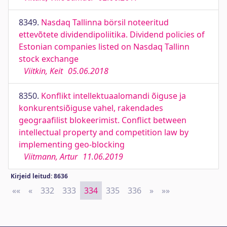
8349.
Nasdaq Tallinna börsil noteeritud
ettevõtete dividendipoliitika. Dividend policies of
Estonian companies listed on Nasdaq Tallinn
stock exchange
Viitkin, Keit
05.06.2018
8350.
Konflikt intellektuaalomandi õiguse ja
konkurentsiõiguse vahel, rakendades
geograafilist blokeerimist. Conflict between
intellectual property and competition law by
implementing geo-blocking
Viitmann, Artur
11.06.2019
Kirjeid leitud: 8636
««
First
«
Previous
332
333
334
335
336
»
Next
»»
Last