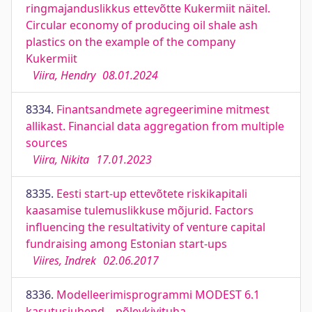
ringmajanduslikkus ettevõtte Kukermiit näitel.
Circular economy of producing oil shale ash
plastics on the example of the company
Kukermiit
Viira, Hendry
08.01.2024
8334.
Finantsandmete agregeerimine mitmest
allikast. Financial data aggregation from multiple
sources
Viira, Nikita
17.01.2023
8335.
Eesti start-up ettevõtete riskikapitali
kaasamise tulemuslikkuse mõjurid. Factors
influencing the resultativity of venture capital
fundraising among Estonian start-ups
Viires, Indrek
02.06.2017
8336.
Modelleerimisprogrammi MODEST 6.1
kasutusjuhend – põlevkivituha