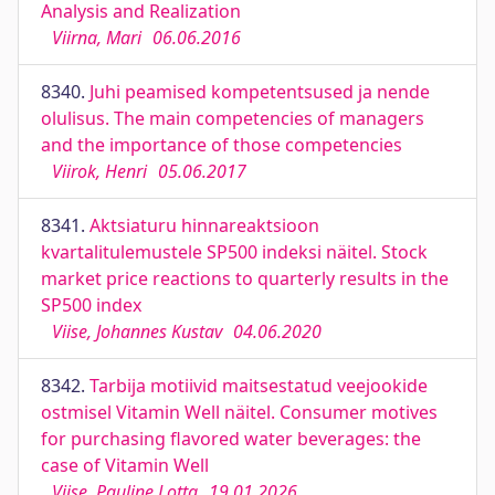
Analysis and Realization
Viirna, Mari
06.06.2016
8340.
Juhi peamised kompetentsused ja nende
olulisus. The main competencies of managers
and the importance of those competencies
Viirok, Henri
05.06.2017
8341.
Aktsiaturu hinnareaktsioon
kvartalitulemustele SP500 indeksi näitel. Stock
market price reactions to quarterly results in the
SP500 index
Viise, Johannes Kustav
04.06.2020
8342.
Tarbija motiivid maitsestatud veejookide
ostmisel Vitamin Well näitel. Consumer motives
for purchasing flavored water beverages: the
case of Vitamin Well
Viise, Pauline Lotta
19.01.2026