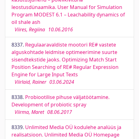
leostusdünaamika. User Manual for Simulation
Program MODEST 6.1 – Leachability dynamics of
oil shale ash
Viires, Regiina
10.06.2016
8337.
Regulaaravaldiste mootori RE# vastete
alguskohtade leidmise optimeerimine suurte
sisendtekstide jaoks. Optimizing Match Start
Position Searching of RE# Regular Expression
Engine for Large Input Texts
Viirlaid, Rainer
03.06.2024
8338.
Probiootilise pihuse väljatöötamine.
Development of probiotic spray
Viirma, Maret
08.06.2017
8339.
Unlimited Media OÜ kodulehe analüüs ja
realisatsioon. Unlimited Media OÜ Homepage