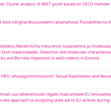
itel. Cluster analysis of NEET youth based on OECD member
 Eesti kõrgharidussüsteemi rahastamisel. Possibilities to i
ndidatus Neoehrlichia mikurensis tuvastamine ja molekula
el Eesti maakondades. Detection and molecular characteriza
ks and Borrelia miyamotoi in wild rodents in Estonia.
 ÜRO rahutagamismissioonil. Sexual Exploitation and Abus
isel: uus lähenemisviis riigiabi määramisele EU lennuettevõt
a new approach to assigning state aid to EU airlines during 