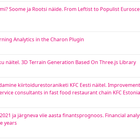
mi? Soome ja Rootsi näide. From Leftist to Populist Eurosc
ning Analytics in the Charon Plugin
u näitel. 3D Terrain Generation Based On Three.js Library
amine kiirtoidurestoraniketi KFC Eesti näitel. Improvement
rvice consultants in fast food restaurant chain KFC Estoni
2021 ja järgneva viie aasta finantsprognoos. Financial analy
ve years