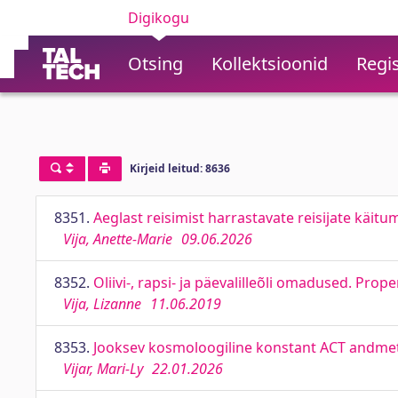
Digikogu
Otsing
Kollektsioonid
Regis
Kirjeid leitud: 8636
8351.
Aeglast reisimist harrastavate reisijate käit
Vija, Anette-Marie
09.06.2026
8352.
Oliivi-, rapsi- ja päevalilleõli omadused. Prop
Vija, Lizanne
11.06.2019
8353.
Jooksev kosmoloogiline konstant ACT andmete
Vijar, Mari-Ly
22.01.2026