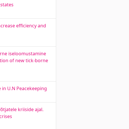
 states
ncrease efficiency and
arne iseloomustamine
tion of new tick-borne
e in U.N Peacekeeping
jatele kriiside ajal.
crises