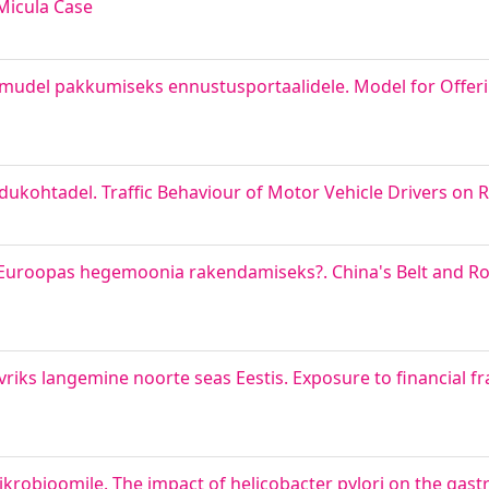
Micula Case
ne mudel pakkumiseks ennustusportaalidele. Model for Offe
dukohtadel. Traffic Behaviour of Motor Vehicle Drivers on 
a-Euroopas hegemoonia rakendamiseks?. China's Belt and Road
iks langemine noorte seas Eestis. Exposure to financial fr
krobioomile. The impact of helicobacter pylori on the gastri