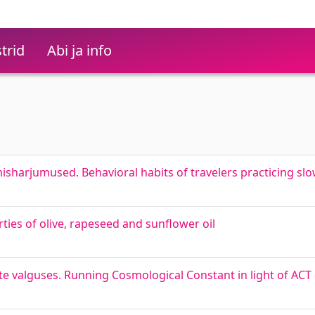
trid
Abi ja info
umisharjumused. Behavioral habits of travelers practicing sl
erties of olive, rapeseed and sunflower oil
 valguses. Running Cosmological Constant in light of ACT