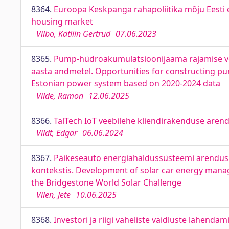
8364.
Euroopa Keskpanga rahapoliitika mõju Eesti 
housing market
Vilbo, Kätliin Gertrud
07.06.2023
8365.
Pump-hüdroakumulatsioonijaama rajamise või
aasta andmetel. Opportunities for constructing pu
Estonian power system based on 2020-2024 data
Vilde, Ramon
12.06.2025
8366.
TalTech IoT veebilehe kliendirakenduse aren
Vildt, Edgar
06.06.2024
8367.
Päikeseauto energiahaldussüsteemi arendus j
kontekstis. Development of solar car energy manag
the Bridgestone World Solar Challenge
Vilen, Jete
10.06.2025
8368.
Investori ja riigi vaheliste vaidluste lahend