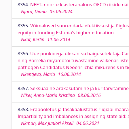
8354.
NEET- noorte klasteranalüüs OECD riikide nä
Vijard, Diana
05.06.2024
8355.
Võimalused suurendada efektiivsust ja õiglust
equity in funding Estonia’s higher education
Vikat, Kerlin
11.06.2014
8356.
Uue puukidega ülekantva haigusetekitaja Ca
ning Borrelia miyamotoi tuvastamine väikenärilist
pathogen Candidatus Neoehrlichia mikurensis in tic
Vikentjeva, Maria
16.06.2014
8357.
Seksuaalne ärakasutamine ja kuritarvitamine
Wiker, Anna-Maria Kristiina
08.06.2016
8358.
Erapooletus ja tasakaalustatus riigiabi määram
Impartiality and imbalances in assigning state aid: 
Vikman, Max Juniori Akseli
04.06.2021