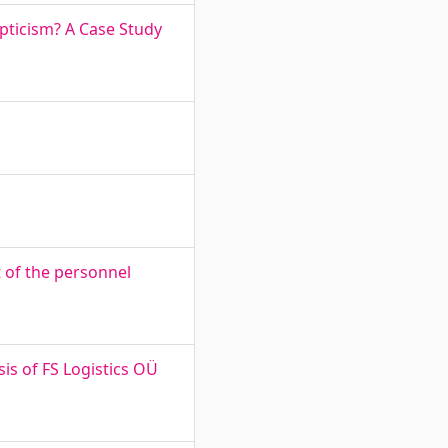
epticism? A Case Study
 of the personnel
a
sis of FS Logistics OÜ