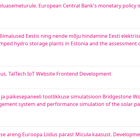
eluasemeturule. European Central Bank's monetary policy 
malused Eestis ning nende mõju hindamine Eesti elektris
mped hydro storage plants in Estonia and the assessment o
dus. TalTech IoT Website Frontend Development
a päikesepaneeli tootlikkuse simulatsioon Bridgestone Wor
ement system and performance simulation of the solar pan
amise areng Euroopa Liidus pärast Micula kaasust. Developme