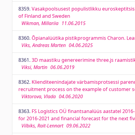
8359.
Vasakpoolsusest populistlikku euroskeptitsis
of Finland and Sweden
Wikman, Millariia
11.06.2015
8360.
Õpianalüütika pistikprogrammis Charon. Lear
Viks, Andreas Marten
04.06.2025
8361.
3D maastiku genereerimine three.js raamistik
Viksi, Martin
06.06.2019
8362.
Klienditeenindajate värbamisprotsessi parend
recruitment process on the example of customer se
Viktorova, Vlada
04.06.2020
8363.
FS Logistics OÜ finantsanalüüs aastatel 2016-
for 2016-2021 and financial forecast for the next fi
Vilbiks, Rait-Lennart
09.06.2022