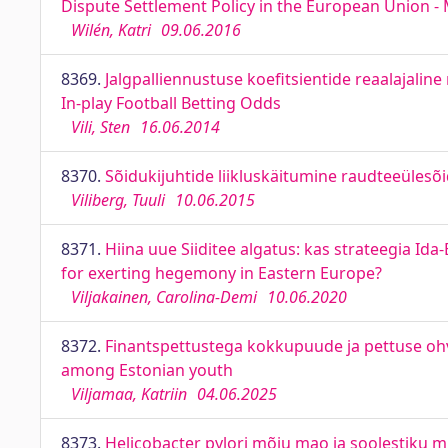
Dispute Settlement Policy in the European Union - 
Wilén, Katri
09.06.2016
8369.
Jalgpalliennustuse koefitsientide reaalajali
In-play Football Betting Odds
Vili, Sten
16.06.2014
8370.
Sõidukijuhtide liikluskäitumine raudteeülesõi
Viliberg, Tuuli
10.06.2015
8371.
Hiina uue Siiditee algatus: kas strateegia Id
for exerting hegemony in Eastern Europe?
Viljakainen, Carolina-Demi
10.06.2020
8372.
Finantspettustega kokkupuude ja pettuse ohvr
among Estonian youth
Viljamaa, Katriin
04.06.2025
8373.
Helicobacter pylori mõju mao ja soolestiku mi