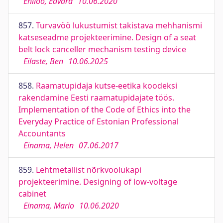
Ehiloo, Edvard
10.06.2020
857.
Turvavöö lukustumist takistava mehhanismi
katseseadme projekteerimine. Design of a seat
belt lock canceller mechanism testing device
Eilaste, Ben
10.06.2025
858.
Raamatupidaja kutse-eetika koodeksi
rakendamine Eesti raamatupidajate töös.
Implementation of the Code of Ethics into the
Everyday Practice of Estonian Professional
Accountants
Einama, Helen
07.06.2017
859.
Lehtmetallist nõrkvoolukapi
projekteerimine. Designing of low-voltage
cabinet
Einama, Mario
10.06.2020