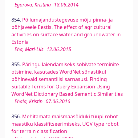
Egorova, Kristina
18.06.2014
854.
Põllumajandustegevuse mõju pinna- ja
põhjaveele Eestis. The effect of agricultural
activities on surface water and groundwater in
Estonia
Eha, Mari-Liis
12.06.2015
855.
Päringu laiendamiseks sobivate terminite
otsimine, kasutades WordNet sõnastikul
põhinevaid semantilisi sarnasusi. Finding
Suitable Terms for Query Expansion Using
WordNet Dictionary Based Semantic Similarities
Ehala, Kristin
07.06.2016
856.
Mehitamata maismaasõiduki tüüpi robot
maastiku klassifitseerimiseks. UGV type robot
for terrain classification