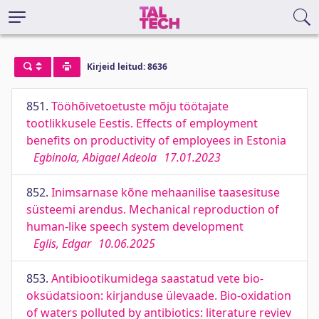
Kirjeid leitud: 8636
851.
Tööhõivetoetuste mõju töötajate
tootlikkusele Eestis. Effects of employment
benefits on productivity of employees in Estonia
Egbinola, Abigael Adeola
17.01.2023
852.
Inimsarnase kõne mehaanilise taasesituse
süsteemi arendus. Mechanical reproduction of
human-like speech system development
Eglis, Edgar
10.06.2025
853.
Antibiootikumidega saastatud vete bio-
oksüdatsioon: kirjanduse ülevaade. Bio-oxidation
of waters polluted by antibiotics: literature reviev