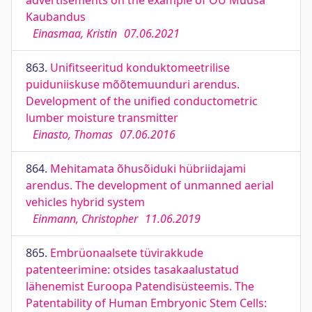
advertisements on the example of OÜ Muusa
Kaubandus
Einasmaa, Kristin
07.06.2021
863.
Unifitseeritud konduktomeetrilise
puiduniiskuse mõõtemuunduri arendus.
Development of the unified conductometric
lumber moisture transmitter
Einasto, Thomas
07.06.2016
864.
Mehitamata õhusõiduki hübriidajami
arendus. The development of unmanned aerial
vehicles hybrid system
Einmann, Christopher
11.06.2019
865.
Embrüonaalsete tüvirakkude
patenteerimine: otsides tasakaalustatud
lähenemist Euroopa Patendisüsteemis. The
Patentability of Human Embryonic Stem Cells: