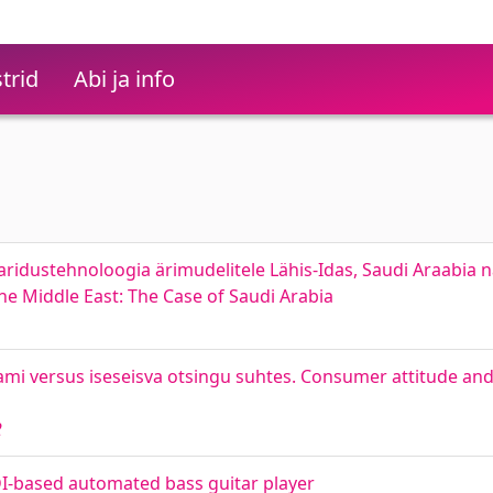
trid
Abi ja info
haridustehnoloogia ärimudelitele Lähis-Idas, Saudi Araabia n
he Middle East: The Case of Saudi Arabia
ami versus iseseisva otsingu suhtes. Consumer attitude an
2
I-based automated bass guitar player