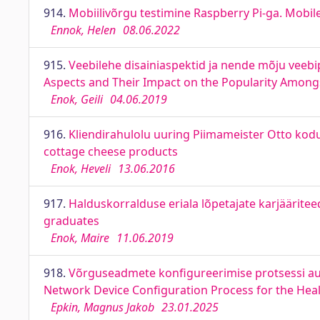
914.
Mobiilivõrgu testimine Raspberry Pi-ga. Mobil
Ennok, Helen
08.06.2022
915.
Veebilehe disainiaspektid ja nende mõju veebi
Aspects and Their Impact on the Popularity Amongs
Enok, Geili
04.06.2019
916.
Kliendirahulolu uuring Piimameister Otto kodu
cottage cheese products
Enok, Heveli
13.06.2016
917.
Halduskorralduse eriala lõpetajate karjääritee
graduates
Enok, Maire
11.06.2019
918.
Võrguseadmete konfigureerimise protsessi au
Network Device Configuration Process for the Hea
Epkin, Magnus Jakob
23.01.2025