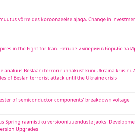
 muutus võrreldes koroonaeelse ajaga. Change in investmen
Empires in the Fight for Iran. Четыре империи в борьбе за 
nalüüs Beslaani terrori rünnakust kuni Ukraina kriisini. A
s of Beslan terrorist attack until the Ukraine crisis
 Tester of semiconductor components’ breakdown voltage
dus Spring raamistiku versiooniuuenduste jaoks. Developm
 Version Upgrades