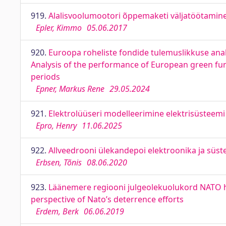
919.
Alalisvoolumootori õppemaketi väljatöötamine
Epler, Kimmo
05.06.2017
920.
Euroopa roheliste fondide tulemuslikkuse ana
Analysis of the performance of European green f
periods
Epner, Markus Rene
29.05.2024
921.
Elektrolüüseri modelleerimine elektrisüsteemi 
Epro, Henry
11.06.2025
922.
Allveedrooni ülekandepoi elektroonika ja sü
Erbsen, Tõnis
08.06.2020
923.
Läänemere regiooni julgeolekuolukord NATO heid
perspective of Nato’s deterrence efforts
Erdem, Berk
06.06.2019