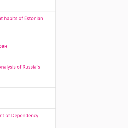
t habits of Estonian
Иран
nalysis of Russia´s
ent of Dependency