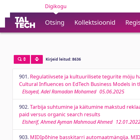
Digikogu
Otsing
Kollektsioonid
Regis
Kirjeid leitud: 8636
901.
Regulatiivsete ja kultuurilisete tegurite möju 
Cultural Influences on EdTech Business Models in t
Elsayed, Adel Ramadan Mohamed
05.06.2025
902.
Tarbija suhtumine ja käitumine makstud rekla
paid versus organic search results
Elsherif, Ahmed Ayman Mahmoud Ahmed
12.01.202
903.
MIDIpõhine basskitarri automaatmängija. MID