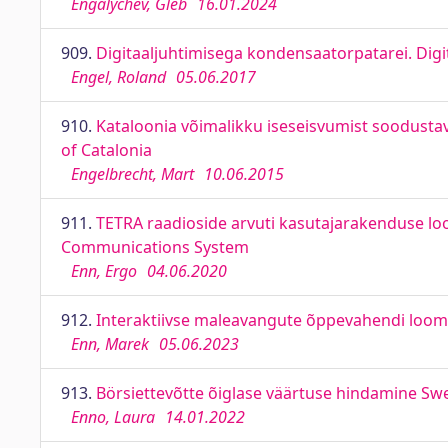
Engalychev, Gleb
16.01.2024
909.
Digitaaljuhtimisega kondensaatorpatarei. Digit
Engel, Roland
05.06.2017
910.
Kataloonia võimalikku iseseisvumist soodusta
of Catalonia
Engelbrecht, Mart
10.06.2015
911.
TETRA raadioside arvuti kasutajarakenduse l
Communications System
Enn, Ergo
04.06.2020
912.
Interaktiivse maleavangute õppevahendi loomin
Enn, Marek
05.06.2023
913.
Börsiettevõtte õiglase väärtuse hindamine Sw
Enno, Laura
14.01.2022