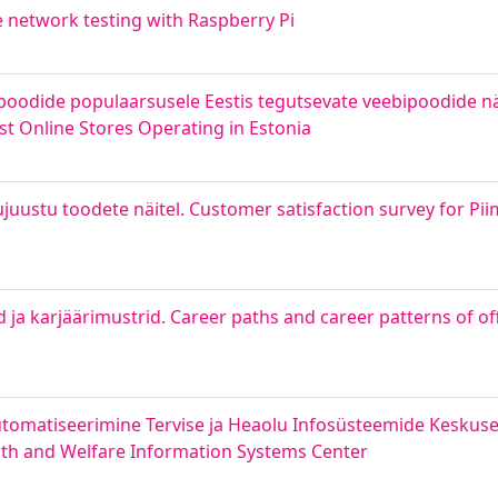
e network testing with Raspberry Pi
poodide populaarsusele Eestis tegutsevate veebipoodide nä
t Online Stores Operating in Estonia
juustu toodete näitel. Customer satisfaction survey for Pi
d ja karjäärimustrid. Career paths and career patterns of of
tomatiseerimine Tervise ja Heaolu Infosüsteemide Keskuse
lth and Welfare Information Systems Center