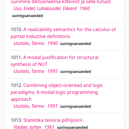
uurimine diktüoneema kiltkivist ja selle tuhast
Uus, Endel; Luhakooder, Edvard
1960
uuringuaruanded
1010.
A realizability semantics for the calculus of
partial inductive definitions
Uustalu, Tarmo
1990
uuringuaruanded
1011.
A modal justification for structural
synthesis of NUT
Uustalu, Tarmo
1995
uuringuaruanded
1012.
Combining object-oriented and logic
paradigms: A modal logic programming
approach
Uustalu, Tarmo
1991
uuringuaruanded
1013.
Statistika teooria põhijooni
Vaabel, Juhan
1961
uuringuaruanded