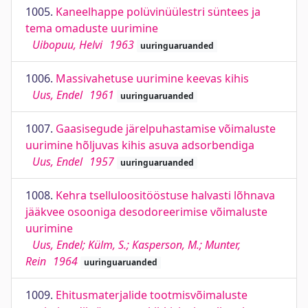
1005.
Kaneelhappe polüvinüülestri süntees ja
tema omaduste uurimine
Uibopuu, Helvi
1963
uuringuaruanded
1006.
Massivahetuse uurimine keevas kihis
Uus, Endel
1961
uuringuaruanded
1007.
Gaasisegude järelpuhastamise võimaluste
uurimine hõljuvas kihis asuva adsorbendiga
Uus, Endel
1957
uuringuaruanded
1008.
Kehra tselluloositööstuse halvasti lõhnava
jääkvee osooniga desodoreerimise võimaluste
uurimine
Uus, Endel; Külm, S.; Kasperson, M.; Munter,
Rein
1964
uuringuaruanded
1009.
Ehitusmaterjalide tootmisvõimaluste