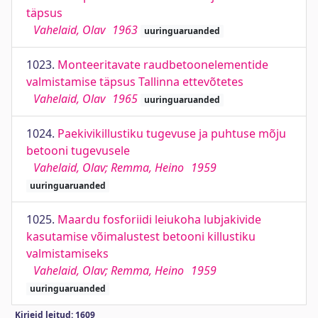
täpsus
Vahelaid, Olav
1963
uuringuaruanded
1023.
Monteeritavate raudbetoonelementide
valmistamise täpsus Tallinna ettevõtetes
Vahelaid, Olav
1965
uuringuaruanded
1024.
Paekivikillustiku tugevuse ja puhtuse mõju
betooni tugevusele
Vahelaid, Olav; Remma, Heino
1959
uuringuaruanded
1025.
Maardu fosforiidi leiukoha lubjakivide
kasutamise võimalustest betooni killustiku
valmistamiseks
Vahelaid, Olav; Remma, Heino
1959
uuringuaruanded
Kirjeid leitud: 1609