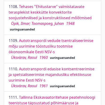
1108.
Tehases "Ehitustarve" valmistatavate
terasplekist keskkütte konvektorite
soojustehnilised ja konstruktiivsed mõõtmised
Öpik, Ilmar; Toomaspoeg, Juhan
1948
uuringuaruanded
1109.
Autotranspordi vedude tsentraliseerimise
mõju uurimine tööstusliku tootmise
ökonoomikale Eesti NSV-s
Üksvärav, Raoul
1960
uuringuaruanded
1110.
Autotranspordi edasise kontsentreerimise
ja spetsialiseerimise majandusliku efektiivsuse
uurimine Eesti NSV-s
Üksvärav, Raoul
1961
uuringuaruanded
1111.
Tallinna Ekskavaatoritehase peatehnoloogi
teenistuse täpsustatud põhimääruse ja