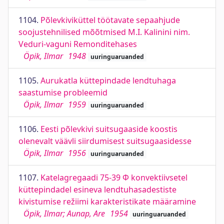
1104.
Põlevkiviküttel töötavate sepaahjude
soojustehnilised mõõtmised M.I. Kalinini nim.
Veduri-vaguni Remonditehases
Öpik, Ilmar
1948
uuringuaruanded
1105.
Aurukatla küttepindade lendtuhaga
saastumise probleemid
Öpik, Ilmar
1959
uuringuaruanded
1106.
Eesti põlevkivi suitsugaaside koostis
olenevalt väävli siirdumisest suitsugaasidesse
Öpik, Ilmar
1956
uuringuaruanded
1107.
Katelagregaadi 75-39 Ф konvektiivsetel
küttepindadel esineva lendtuhasadestiste
kivistumise režiimi karakteristikate määramine
Öpik, Ilmar; Aunap, Are
1954
uuringuaruanded