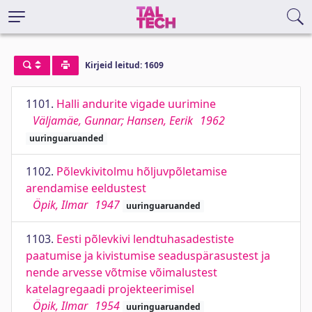
Kirjeid leitud: 1609
1101.
Halli andurite vigade uurimine
Väljamäe, Gunnar; Hansen, Eerik
1962
uuringuaruanded
1102.
Põlevkivitolmu hõljuvpõletamise
arendamise eeldustest
Öpik, Ilmar
1947
uuringuaruanded
1103.
Eesti põlevkivi lendtuhasadestiste
paatumise ja kivistumise seaduspärasustest ja
nende arvesse võtmise võimalustest
katelagregaadi projekteerimisel
Öpik, Ilmar
1954
uuringuaruanded