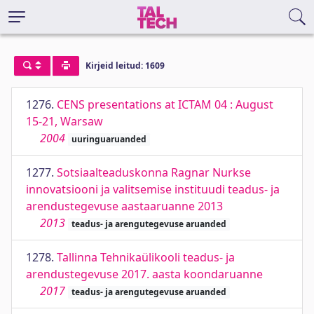
Kirjeid leitud: 1609
1276.
CENS presentations at ICTAM 04 : August
15-21, Warsaw
2004
uuringuaruanded
1277.
Sotsiaalteaduskonna Ragnar Nurkse
innovatsiooni ja valitsemise instituudi teadus- ja
arendustegevuse aastaaruanne 2013
2013
teadus- ja arengutegevuse aruanded
1278.
Tallinna Tehnikaülikooli teadus- ja
arendustegevuse 2017. aasta koondaruanne
2017
teadus- ja arengutegevuse aruanded