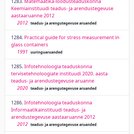
1283.
Matemaatika-loodusteaduskonna
Keemiainstituudi teadus- ja arendustegevuse
aastaaruanne 2012
2012
teadus- ja arengutegevuse aruanded
1284.
Practical guide for stress measurement in
glass containers
1991
uuringuaruanded
1285.
Infotehnoloogia teaduskonna
tervisetehnoloogiate instituudi 2020. aasta
teadus- ja arendustegevuse aruanne
2020
teadus- ja arengutegevuse aruanded
1286.
Infotehnoloogia teaduskonna
Informaatikainstituudi teadus- ja
arendustegevuse aastaaruanne 2012
2012
teadus- ja arengutegevuse aruanded