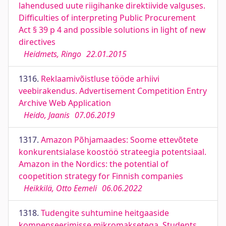
lahendused uute riigihanke direktiivide valguses.
Difficulties of interpreting Public Procurement
Act § 39 p 4 and possible solutions in light of new
directives
Heidmets, Ringo
22.01.2015
1316.
Reklaamivõistluse tööde arhiivi
veebirakendus. Advertisement Competition Entry
Archive Web Application
Heido, Jaanis
07.06.2019
1317.
Amazon Põhjamaades: Soome ettevõtete
konkurentsialase koostöö strateegia potentsiaal.
Amazon in the Nordics: the potential of
coopetition strategy for Finnish companies
Heikkilä, Otto Eemeli
06.06.2022
1318.
Tudengite suhtumine heitgaaside
kompenseerimisse mikromaksetega. Students