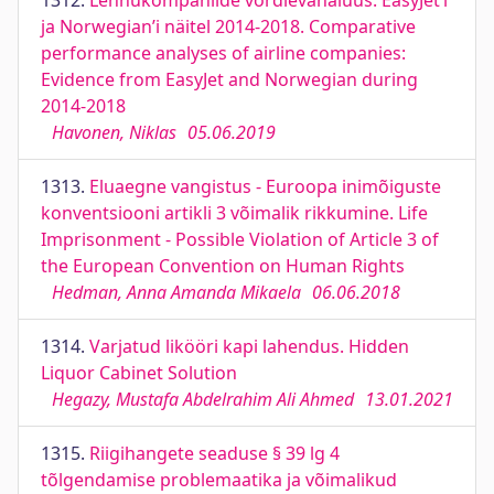
1312.
Lennukompaniide võrdlevanalüüs: EasyJet’i
ja Norwegian’i näitel 2014-2018. Comparative
performance analyses of airline companies:
Evidence from EasyJet and Norwegian during
2014-2018
Havonen, Niklas
05.06.2019
1313.
Eluaegne vangistus - Euroopa inimõiguste
konventsiooni artikli 3 võimalik rikkumine. Life
Imprisonment - Possible Violation of Article 3 of
the European Convention on Human Rights
Hedman, Anna Amanda Mikaela
06.06.2018
1314.
Varjatud likööri kapi lahendus. Hidden
Liquor Cabinet Solution
Hegazy, Mustafa Abdelrahim Ali Ahmed
13.01.2021
1315.
Riigihangete seaduse § 39 lg 4
tõlgendamise problemaatika ja võimalikud