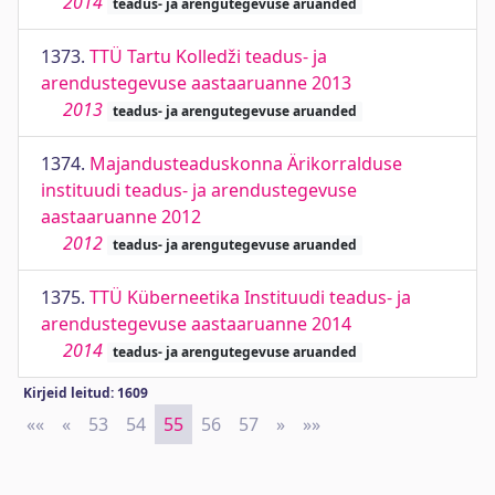
2014
teadus- ja arengutegevuse aruanded
1373.
TTÜ Tartu Kolledži teadus- ja
arendustegevuse aastaaruanne 2013
2013
teadus- ja arengutegevuse aruanded
1374.
Majandusteaduskonna Ärikorralduse
instituudi teadus- ja arendustegevuse
aastaaruanne 2012
2012
teadus- ja arengutegevuse aruanded
1375.
TTÜ Küberneetika Instituudi teadus- ja
arendustegevuse aastaaruanne 2014
2014
teadus- ja arengutegevuse aruanded
Kirjeid leitud: 1609
««
First
«
Previous
53
54
55
56
57
»
Next
»»
Last