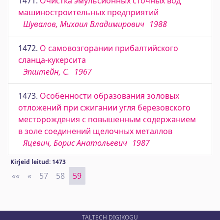
1471.
Очистка эмульсионных сточных вод
машиностроительных предприятий
Шувалов, Михаил Владимирович
1988
1472.
О самовозгорании прибалтийского
сланца-кукерсита
Эпштейн, С.
1967
1473.
Особенности образования золовых
отложений при сжигании угля березовского
месторождения с повышенным содержанием
в золе соединений щелочных металлов
Яцевич, Борис Анатольевич
1987
Kirjeid leitud: 1473
««
First
«
Previous
57
58
59
TALTECH DIGIKOGU