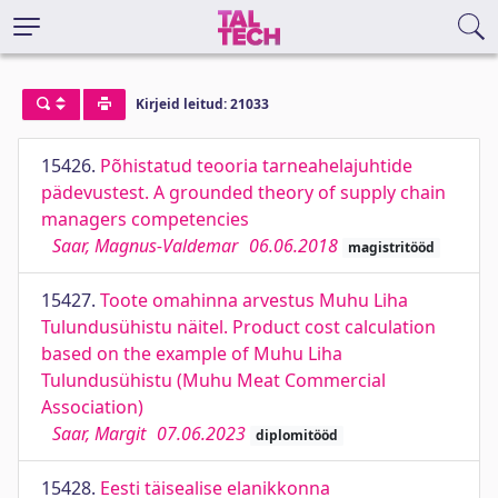
Kirjeid leitud: 21033
15426.
Põhistatud teooria tarneahelajuhtide
pädevustest. A grounded theory of supply chain
managers competencies
Saar, Magnus-Valdemar
06.06.2018
magistritööd
15427.
Toote omahinna arvestus Muhu Liha
Tulundusühistu näitel. Product cost calculation
based on the example of Muhu Liha
Tulundusühistu (Muhu Meat Commercial
Association)
Saar, Margit
07.06.2023
diplomitööd
15428.
Eesti täisealise elanikkonna