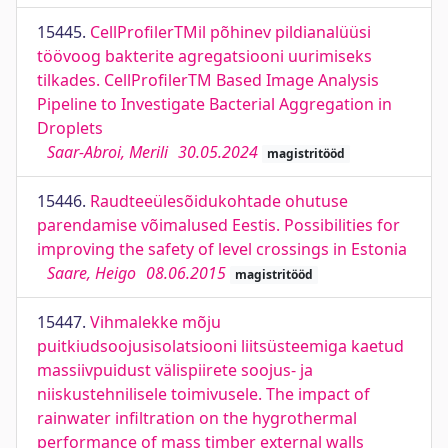
15445.
CellProfilerTMil põhinev pildianalüüsi
töövoog bakterite agregatsiooni uurimiseks
tilkades. CellProfilerTM Based Image Analysis
Pipeline to Investigate Bacterial Aggregation in
Droplets
Saar-Abroi, Merili
30.05.2024
magistritööd
15446.
Raudteeülesõidukohtade ohutuse
parendamise võimalused Eestis. Possibilities for
improving the safety of level crossings in Estonia
Saare, Heigo
08.06.2015
magistritööd
15447.
Vihmalekke mõju
puitkiudsoojusisolatsiooni liitsüsteemiga kaetud
massiivpuidust välispiirete soojus- ja
niiskustehnilisele toimivusele. The impact of
rainwater infiltration on the hygrothermal
performance of mass timber external walls