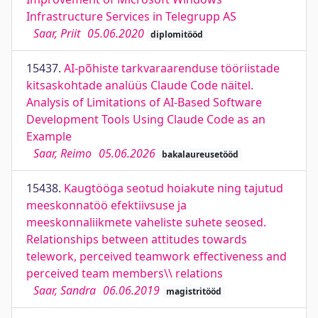
Infrastructure Services in Telegrupp AS
Saar, Priit
05.06.2020
diplomitööd
15437.
AI-põhiste tarkvaraarenduse tööriistade
kitsaskohtade analüüs Claude Code näitel.
Analysis of Limitations of AI-Based Software
Development Tools Using Claude Code as an
Example
Saar, Reimo
05.06.2026
bakalaureusetööd
15438.
Kaugtööga seotud hoiakute ning tajutud
meeskonnatöö efektiivsuse ja
meeskonnaliikmete vaheliste suhete seosed.
Relationships between attitudes towards
telework, perceived teamwork effectiveness and
perceived team members\\ relations
Saar, Sandra
06.06.2019
magistritööd