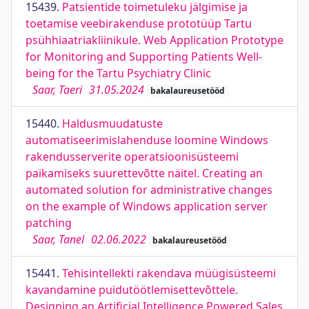
15439.
Patsientide toimetuleku jälgimise ja
toetamise veebirakenduse prototüüp Tartu
psühhiaatriakliinikule. Web Application Prototype
for Monitoring and Supporting Patients Well-
being for the Tartu Psychiatry Clinic
Saar, Taeri
31.05.2024
bakalaureusetööd
15440.
Haldusmuudatuste
automatiseerimislahenduse loomine Windows
rakendusserverite operatsioonisüsteemi
paikamiseks suurettevõtte näitel. Creating an
automated solution for administrative changes
on the example of Windows application server
patching
Saar, Tanel
02.06.2022
bakalaureusetööd
15441.
Tehisintellekti rakendava müügisüsteemi
kavandamine puidutöötlemisettevõttele.
Designing an Artificial Intelligence Powered Sales