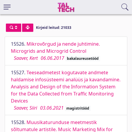
Kirjeid leitud: 21033
15526.
Mikrovõrgud ja nende juhtimine.
Microgrids and Microgrid Control
Saaver, Kert
06.06.2017
bakalaureusetööd
15527.
Teeseadmetest kogutavate andmete
haldamise infosüsteemi analüüs ja kavandamine.
Analysis and Design of the Information System
for the Data Collected from Traffic Monitoring
Devices
Saaver, Siiri
03.06.2021
magistritööd
15528.
Muusikaturunduse meetmestik
sõltumatule artistile. Music Marketing Mix for