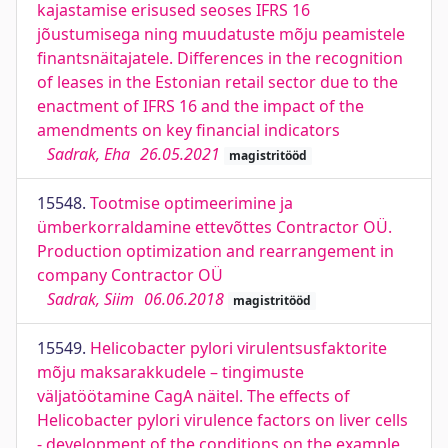
kajastamise erisused seoses IFRS 16
jõustumisega ning muudatuste mõju peamistele
finantsnäitajatele. Differences in the recognition
of leases in the Estonian retail sector due to the
enactment of IFRS 16 and the impact of the
amendments on key financial indicators
Sadrak, Eha
26.05.2021
magistritööd
15548.
Tootmise optimeerimine ja
ümberkorraldamine ettevõttes Contractor OÜ.
Production optimization and rearrangement in
company Contractor OÜ
Sadrak, Siim
06.06.2018
magistritööd
15549.
Helicobacter pylori virulentsusfaktorite
mõju maksarakkudele – tingimuste
väljatöötamine CagA näitel. The effects of
Helicobacter pylori virulence factors on liver cells
- development of the conditions on the example