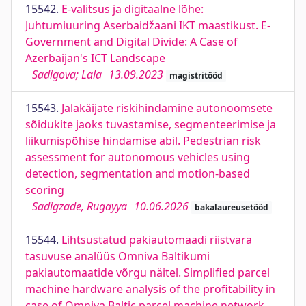
15542.
E-valitsus ja digitaalne lõhe:
Juhtumiuuring Aserbaidžaani IKT maastikust. E-
Government and Digital Divide: A Case of
Azerbaijan's ICT Landscape
Sadigova; Lala
13.09.2023
magistritööd
15543.
Jalakäijate riskihindamine autonoomsete
sõidukite jaoks tuvastamise, segmenteerimise ja
liikumispõhise hindamise abil. Pedestrian risk
assessment for autonomous vehicles using
detection, segmentation and motion-based
scoring
Sadigzade, Rugayya
10.06.2026
bakalaureusetööd
15544.
Lihtsustatud pakiautomaadi riistvara
tasuvuse analüüs Omniva Baltikumi
pakiautomaatide võrgu näitel. Simplified parcel
machine hardware analysis of the profitability in
case of Omniva Baltic parcel machine network