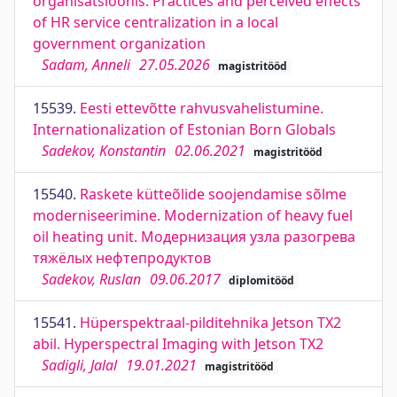
organisatsioonis. Practices and perceived effects
of HR service centralization in a local
government organization
Sadam, Anneli
27.05.2026
magistritööd
15539.
Eesti ettevõtte rahvusvahelistumine.
Internationalization of Estonian Born Globals
Sadekov, Konstantin
02.06.2021
magistritööd
15540.
Raskete kütteõlide soojendamise sõlme
moderniseerimine. Modernization of heavy fuel
oil heating unit. Модернизация узла разогрева
тяжёлых нефтепродуктов
Sadekov, Ruslan
09.06.2017
diplomitööd
15541.
Hüperspektraal-pilditehnika Jetson TX2
abil. Hyperspectral Imaging with Jetson TX2
Sadigli, Jalal
19.01.2021
magistritööd