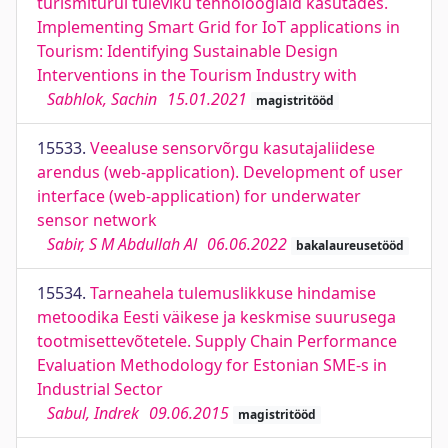
turismiturul tuleviku tehnoloogiaid kasutades.
Implementing Smart Grid for IoT applications in
Tourism: Identifying Sustainable Design
Interventions in the Tourism Industry with
Sabhlok, Sachin
15.01.2021
magistritööd
15533.
Veealuse sensorvõrgu kasutajaliidese
arendus (web-application). Development of user
interface (web-application) for underwater
sensor network
Sabir, S M Abdullah Al
06.06.2022
bakalaureusetööd
15534.
Tarneahela tulemuslikkuse hindamise
metoodika Eesti väikese ja keskmise suurusega
tootmisettevõtetele. Supply Chain Performance
Evaluation Methodology for Estonian SME-s in
Industrial Sector
Sabul, Indrek
09.06.2015
magistritööd