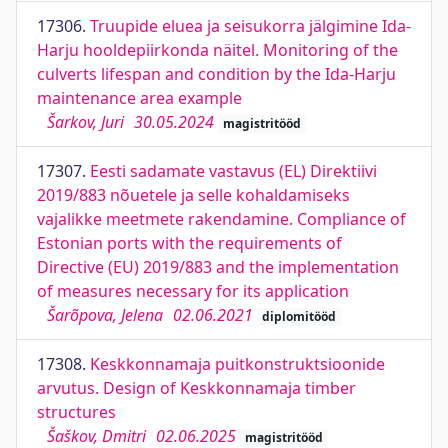
17306.
Truupide eluea ja seisukorra jälgimine Ida-
Harju hooldepiirkonda näitel. Monitoring of the
culverts lifespan and condition by the Ida-Harju
maintenance area example
Šarkov, Juri
30.05.2024
magistritööd
17307.
Eesti sadamate vastavus (EL) Direktiivi
2019/883 nõuetele ja selle kohaldamiseks
vajalikke meetmete rakendamine. Compliance of
Estonian ports with the requirements of
Directive (EU) 2019/883 and the implementation
of measures necessary for its application
Šarõpova, Jelena
02.06.2021
diplomitööd
17308.
Keskkonnamaja puitkonstruktsioonide
arvutus. Design of Keskkonnamaja timber
structures
Šaškov, Dmitri
02.06.2025
magistritööd