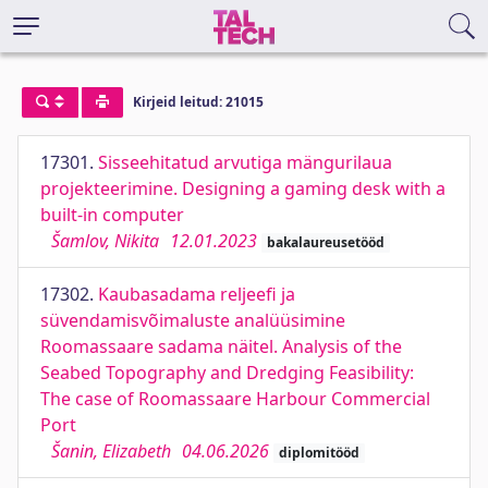
Kirjeid leitud: 21015
17301.
Sisseehitatud arvutiga mängurilaua
projekteerimine. Designing a gaming desk with a
built-in computer
Šamlov, Nikita
12.01.2023
bakalaureusetööd
17302.
Kaubasadama reljeefi ja
süvendamisvõimaluste analüüsimine
Roomassaare sadama näitel. Analysis of the
Seabed Topography and Dredging Feasibility:
The case of Roomassaare Harbour Commercial
Port
Šanin, Elizabeth
04.06.2026
diplomitööd