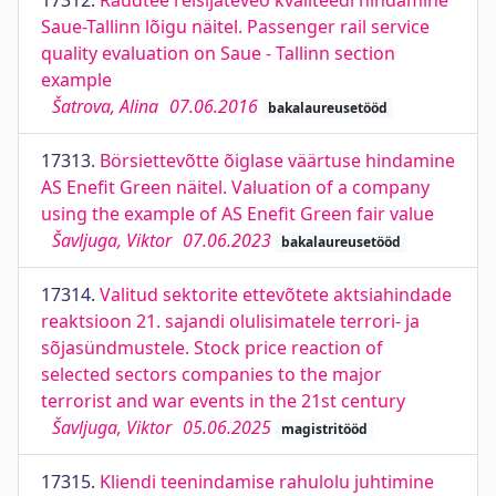
17312.
Raudtee reisijateveo kvaliteedi hindamine
Saue-Tallinn lõigu näitel. Passenger rail service
quality evaluation on Saue - Tallinn section
example
Šatrova, Alina
07.06.2016
bakalaureusetööd
17313.
Börsiettevõtte õiglase väärtuse hindamine
AS Enefit Green näitel. Valuation of a company
using the example of AS Enefit Green fair value
Šavljuga, Viktor
07.06.2023
bakalaureusetööd
17314.
Valitud sektorite ettevõtete aktsiahindade
reaktsioon 21. sajandi olulisimatele terrori- ja
sõjasündmustele. Stock price reaction of
selected sectors companies to the major
terrorist and war events in the 21st century
Šavljuga, Viktor
05.06.2025
magistritööd
17315.
Kliendi teenindamise rahulolu juhtimine