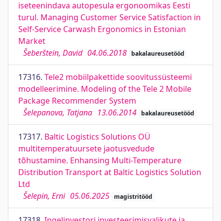
iseteenindava autopesula ergonoomikas Eesti
turul. Managing Customer Service Satisfaction in
Self-Service Carwash Ergonomics in Estonian
Market
Šeberštein, David
04.06.2018
bakalaureusetööd
17316.
Tele2 mobiilpakettide soovitussüsteemi
modelleerimine. Modeling of the Tele 2 Mobile
Package Recommender System
Šelepanova, Tatjana
13.06.2014
bakalaureusetööd
17317.
Baltic Logistics Solutions OÜ
multitemperatuursete jaotusvedude
tõhustamine. Enhansing Multi-Temperature
Distribution Transport at Baltic Logistics Solution
Ltd
Šelepin, Erni
05.06.2025
magistritööd
17318.
Ingelinvestori investeerimisvalikute ja