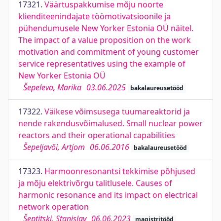
17321.
Väärtuspakkumise mõju noorte
klienditeenindajate töömotivatsioonile ja
pühendumusele New Yorker Estonia OÜ näitel.
The impact of a value proposition on the work
motivation and commitment of young customer
service representatives using the example of
New Yorker Estonia OÜ
Šepeleva, Marika
03.06.2025
bakalaureusetööd
17322.
Väikese võimsusega tuumareaktorid ja
nende rakendusvõimalused. Small nuclear power
reactors and their operational capabilities
Šepeljavõi, Artjom
06.06.2016
bakalaureusetööd
17323.
Harmoonresonantsi tekkimise põhjused
ja mõju elektrivõrgu talitlusele. Causes of
harmonic resonance and its impact on electrical
network operation
Šeptitski, Stanislav
06.06.2023
magistritööd