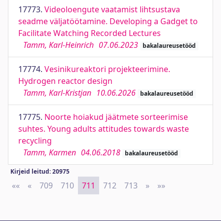
17773.
Videoloengute vaatamist lihtsustava
seadme väljatöötamine. Developing a Gadget to
Facilitate Watching Recorded Lectures
Tamm, Karl-Heinrich
07.06.2023
bakalaureusetööd
17774.
Vesinikureaktori projekteerimine.
Hydrogen reactor design
Tamm, Karl-Kristjan
10.06.2026
bakalaureusetööd
17775.
Noorte hoiakud jäätmete sorteerimise
suhtes. Young adults attitudes towards waste
recycling
Tamm, Karmen
04.06.2018
bakalaureusetööd
Kirjeid leitud: 20975
««
First
«
Previous
709
710
711
712
713
»
Next
»»
Last