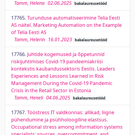
Tamm, Helena
02.06.2025
bakalaureusetööd
17765.
Turunduse automatiseerimine Telia Eesti
AS näitel. Marketing Automation on the Example
of Telia Eesti AS
Tamm, Helerin
16.01.2023
bakalaureusetööd
17766.
Juhtide kogemused ja õppetunnid
riskijuhtimises Covid-19 pandeemiakriisi
kontekstis kaubandussektoris Eestis. Leaders
Experiences and Lessons Learned in Risk
Management During the Covid-19 Pandemic
Crisis in the Retail Sector in Estonia
Tamm, Heneli
04.06.2025
bakalaureusetööd
17767.
Tööstress IT valdkonnas: allikad, liigne
pühendumine ja psühholoogiline elastsus.
Occupational stress among information systems
specialists: sources, overcommitment, and