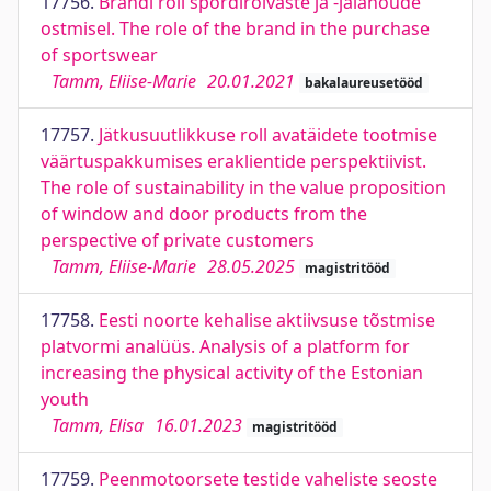
17756.
Brändi roll spordirõivaste ja -jalanõude
ostmisel. The role of the brand in the purchase
of sportswear
Tamm, Eliise-Marie
20.01.2021
bakalaureusetööd
17757.
Jätkusuutlikkuse roll avatäidete tootmise
väärtuspakkumises eraklientide perspektiivist.
The role of sustainability in the value proposition
of window and door products from the
perspective of private customers
Tamm, Eliise-Marie
28.05.2025
magistritööd
17758.
Eesti noorte kehalise aktiivsuse tõstmise
platvormi analüüs. Analysis of a platform for
increasing the physical activity of the Estonian
youth
Tamm, Elisa
16.01.2023
magistritööd
17759.
Peenmotoorsete testide vaheliste seoste