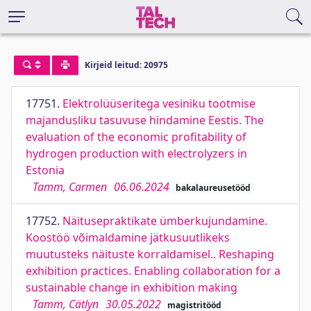
Kirjeid leitud: 20975
17751.
Elektrolüüseritega vesiniku tootmise
majandusliku tasuvuse hindamine Eestis. The
evaluation of the economic profitability of
hydrogen production with electrolyzers in
Estonia
Tamm, Carmen
06.06.2024
bakalaureusetööd
17752.
Näitusepraktikate ümberkujundamine.
Koostöö võimaldamine jätkusuutlikeks
muutusteks näituste korraldamisel.. Reshaping
exhibition practices. Enabling collaboration for a
sustainable change in exhibition making
Tamm, Cätlyn
30.05.2022
magistritööd