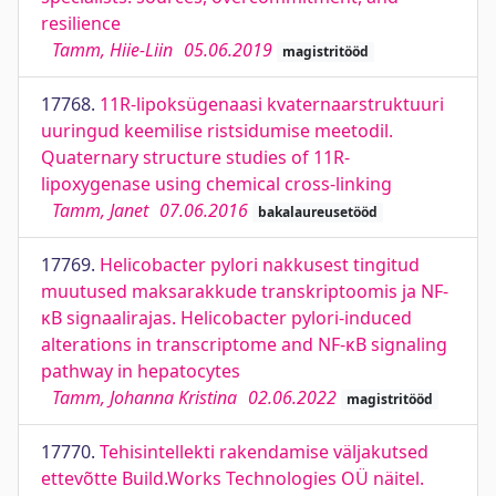
resilience
Tamm, Hiie-Liin
05.06.2019
magistritööd
17768.
11R-lipoksügenaasi kvaternaarstruktuuri
uuringud keemilise ristsidumise meetodil.
Quaternary structure studies of 11R-
lipoxygenase using chemical cross-linking
Tamm, Janet
07.06.2016
bakalaureusetööd
17769.
Helicobacter pylori nakkusest tingitud
muutused maksarakkude transkriptoomis ja NF-
κB signaalirajas. Helicobacter pylori-induced
alterations in transcriptome and NF-κB signaling
pathway in hepatocytes
Tamm, Johanna Kristina
02.06.2022
magistritööd
17770.
Tehisintellekti rakendamise väljakutsed
ettevõtte Build.Works Technologies OÜ näitel.