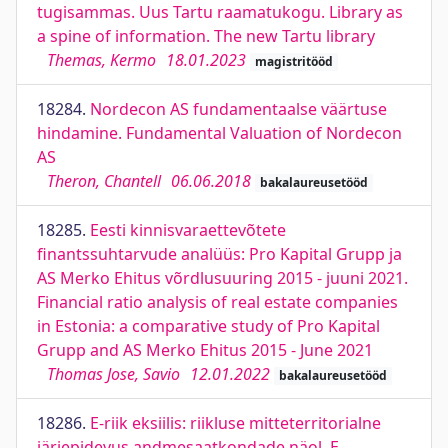
tugisammas. Uus Tartu raamatukogu. Library as
a spine of information. The new Tartu library
Themas, Kermo
18.01.2023
magistritööd
18284.
Nordecon AS fundamentaalse väärtuse
hindamine. Fundamental Valuation of Nordecon
AS
Theron, Chantell
06.06.2018
bakalaureusetööd
18285.
Eesti kinnisvaraettevõtete
finantssuhtarvude analüüs: Pro Kapital Grupp ja
AS Merko Ehitus võrdlusuuring 2015 - juuni 2021.
Financial ratio analysis of real estate companies
in Estonia: a comparative study of Pro Kapital
Grupp and AS Merko Ehitus 2015 - June 2021
Thomas Jose, Savio
12.01.2022
bakalaureusetööd
18286.
E-riik eksiilis: riikluse mitteterritorialne
järjepidevus andmesaatkondade näol. E-