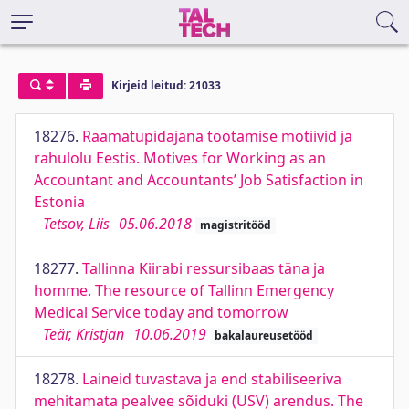
Kirjeid leitud: 21033
18276.
Raamatupidajana töötamise motiivid ja
rahulolu Eestis. Motives for Working as an
Accountant and Accountants’ Job Satisfaction in
Estonia
Tetsov, Liis
05.06.2018
magistritööd
18277.
Tallinna Kiirabi ressursibaas täna ja
homme. The resource of Tallinn Emergency
Medical Service today and tomorrow
Teär, Kristjan
10.06.2019
bakalaureusetööd
18278.
Laineid tuvastava ja end stabiliseeriva
mehitamata pealvee sõiduki (USV) arendus. The