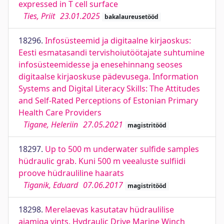
expressed in T cell surface
Ties, Priit
23.01.2025
bakalaureusetööd
18296.
Infosüsteemid ja digitaalne kirjaoskus:
Eesti esmatasandi tervishoiutöötajate suhtumine
infosüsteemidesse ja enesehinnang seoses
digitaalse kirjaoskuse pädevusega. Information
Systems and Digital Literacy Skills: The Attitudes
and Self-Rated Perceptions of Estonian Primary
Health Care Providers
Tigane, Heleriin
27.05.2021
magistritööd
18297.
Up to 500 m underwater sulfide samples
hüdraulic grab. Kuni 500 m veealuste sulfiidi
proove hüdrauliline haarats
Tiganik, Eduard
07.06.2017
magistritööd
18298.
Merelaevas kasutatav hüdraulilise
ajamiga vints. Hydraulic Drive Marine Winch