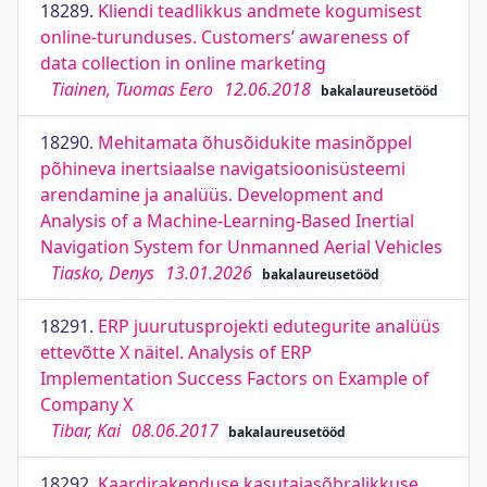
18289.
Kliendi teadlikkus andmete kogumisest
online-turunduses. Customers’ awareness of
data collection in online marketing
Tiainen, Tuomas Eero
12.06.2018
bakalaureusetööd
18290.
Mehitamata õhusõidukite masinõppel
põhineva inertsiaalse navigatsioonisüsteemi
arendamine ja analüüs. Development and
Analysis of a Machine-Learning-Based Inertial
Navigation System for Unmanned Aerial Vehicles
Tiasko, Denys
13.01.2026
bakalaureusetööd
18291.
ERP juurutusprojekti edutegurite analüüs
ettevõtte X näitel. Analysis of ERP
Implementation Success Factors on Example of
Company X
Tibar, Kai
08.06.2017
bakalaureusetööd
18292.
Kaardirakenduse kasutajasõbralikkuse