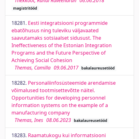
Thekkoot, Rahul Raveendran
06.06.2018
magistritööd
18281.
Eesti integratsiooni programmide
ebatõhusus ning tuleviku väljavaated
saavutamaks sotsiaalset sidusust. The
Ineffectiveness of the Estonian Integration
Programs and the Future Perspective of
Achieving Social Cohesion
Themas, Camilla
09.06.2017
bakalaureusetööd
18282.
Personaliinfosüsteemide arendamise
võimalused tootmisettevõtte näitel.
Opportunities for developing personnel
information systems on the example of a
manufacturing company
Themas, Ines
08.06.2023
bakalaureusetööd
18283.
Raamatukogu kui informatsiooni