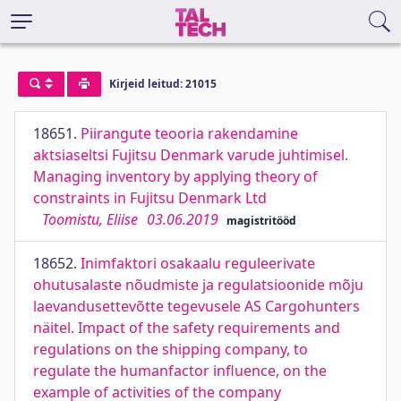
Kirjeid leitud: 21015
18651.
Piirangute teooria rakendamine
aktsiaseltsi Fujitsu Denmark varude juhtimisel.
Managing inventory by applying theory of
constraints in Fujitsu Denmark Ltd
Toomistu, Eliise
03.06.2019
magistritööd
18652.
Inimfaktori osakaalu reguleerivate
ohutusalaste nõudmiste ja regulatsioonide mõju
laevandusettevõtte tegevusele AS Cargohunters
näitel. Impact of the safety requirements and
regulations on the shipping company, to
regulate the humanfactor influence, on the
example of activities of the company