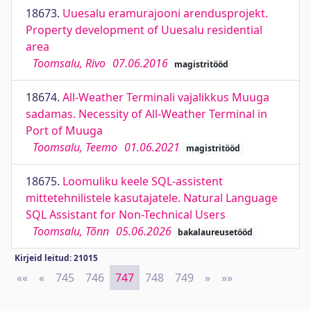
18673.
Uuesalu eramurajooni arendusprojekt.
Property development of Uuesalu residential
area
Toomsalu, Rivo
07.06.2016
magistritööd
18674.
All-Weather Terminali vajalikkus Muuga
sadamas. Necessity of All-Weather Terminal in
Port of Muuga
Toomsalu, Teemo
01.06.2021
magistritööd
18675.
Loomuliku keele SQL-assistent
mittetehnilistele kasutajatele. Natural Language
SQL Assistant for Non-Technical Users
Toomsalu, Tõnn
05.06.2026
bakalaureusetööd
Kirjeid leitud: 21015
««
First
«
Previous
745
746
747
748
749
»
Next
»»
Last