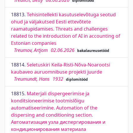
Treulich, Betty
08.06.2020
diplomitööd
18813.
Tehisintellekti kasutuselevõtuga seotud
ohud ja väljakutsed Eesti ettevõtete
raamatupidamises. Threats and challenges
related to the introduction of AI in accounting of
Estonian companies
Treumov, Artjom
02.06.2026
bakalaureusetööd
18814.
Seletuskiri Keila-Risti-Nõva-Noarootsi
kaubaveo auruomnibuse projekti juurde
Treumundt, Hans
1932
diplomitööd
18815.
Materjali dispergeerimise ja
konditsioneerimise tootmislõigu
automatiseerimine. Automation of the
dispersing and conditioning section.
Автоматизация узла диспергирования и
кондиционирования материала