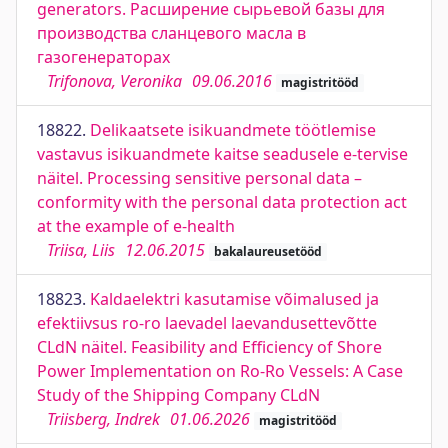
generators. Расширение сырьевой базы для
производства сланцевого масла в
газогенераторах
Trifonova, Veronika
09.06.2016
magistritööd
18822.
Delikaatsete isikuandmete töötlemise
vastavus isikuandmete kaitse seadusele e-tervise
näitel. Processing sensitive personal data –
conformity with the personal data protection act
at the example of e-health
Triisa, Liis
12.06.2015
bakalaureusetööd
18823.
Kaldaelektri kasutamise võimalused ja
efektiivsus ro-ro laevadel laevandusettevõtte
CLdN näitel. Feasibility and Efficiency of Shore
Power Implementation on Ro-Ro Vessels: A Case
Study of the Shipping Company CLdN
Triisberg, Indrek
01.06.2026
magistritööd