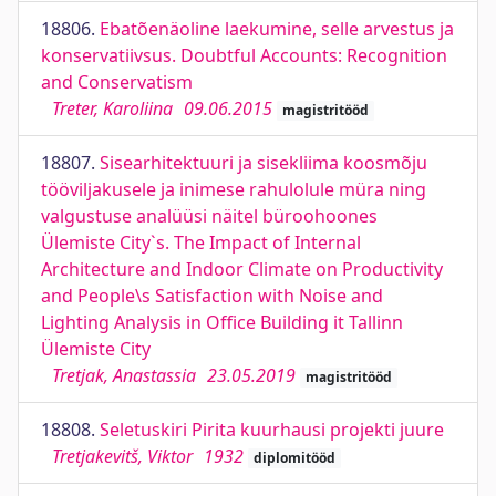
18806.
Ebatõenäoline laekumine, selle arvestus ja
konservatiivsus. Doubtful Accounts: Recognition
and Conservatism
Treter, Karoliina
09.06.2015
magistritööd
18807.
Sisearhitektuuri ja sisekliima koosmõju
tööviljakusele ja inimese rahulolule müra ning
valgustuse analüüsi näitel büroohoones
Ülemiste City`s. The Impact of Internal
Architecture and Indoor Climate on Productivity
and People\s Satisfaction with Noise and
Lighting Analysis in Office Building it Tallinn
Ülemiste City
Tretjak, Anastassia
23.05.2019
magistritööd
18808.
Seletuskiri Pirita kuurhausi projekti juure
Tretjakevitš, Viktor
1932
diplomitööd