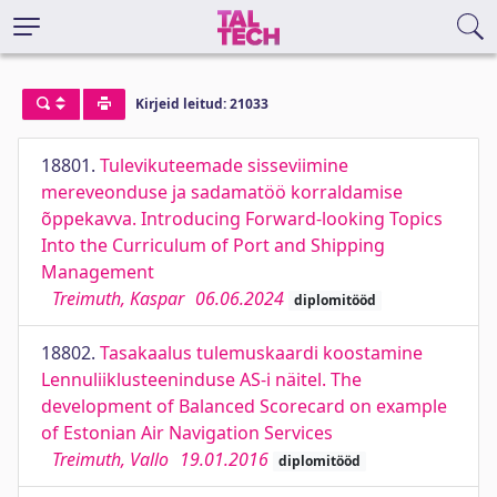
Kirjeid leitud: 21033
18801.
Tulevikuteemade sisseviimine
mereveonduse ja sadamatöö korraldamise
õppekavva. Introducing Forward-looking Topics
Into the Curriculum of Port and Shipping
Management
Treimuth, Kaspar
06.06.2024
diplomitööd
18802.
Tasakaalus tulemuskaardi koostamine
Lennuliiklusteeninduse AS-i näitel. The
development of Balanced Scorecard on example
of Estonian Air Navigation Services
Treimuth, Vallo
19.01.2016
diplomitööd