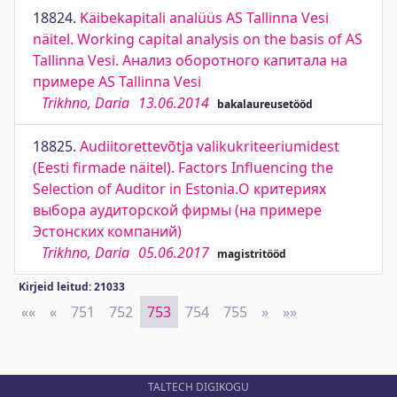
18824.
Käibekapitali analüüs AS Tallinna Vesi
näitel. Working capital analysis on the basis of AS
Tallinna Vesi. Анализ оборотного капитала на
примере AS Tallinna Vesi
Trikhno, Daria
13.06.2014
bakalaureusetööd
18825.
Audiitorettevõtja valikukriteeriumidest
(Eesti firmade näitel). Factors Influencing the
Selection of Auditor in Estonia.О критериях
выбора аудиторской фирмы (на примере
Эстонских компаний)
Trikhno, Daria
05.06.2017
magistritööd
Kirjeid leitud: 21033
««
First
«
Previous
751
752
753
754
755
»
Next
»»
Last
TALTECH DIGIKOGU