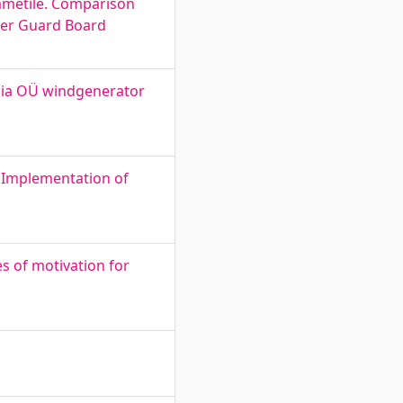
eametile. Comparison
rder Guard Board
gia OÜ windgenerator
. Implementation of
s of motivation for