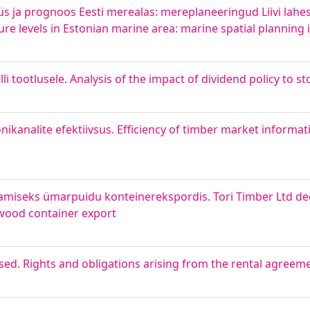
s ja prognoos Eesti merealas: mereplaneeringud Liivi lahes
e levels in Estonian marine area: marine spatial planning i
li tootlusele. Analysis of the impact of dividend policy to st
ikanalite efektiivsus. Efficiency of timber market informa
miseks ümarpuidu konteinerekspordis. Tori Timber Ltd dec
wood container export
sed. Rights and obligations arising from the rental agreem