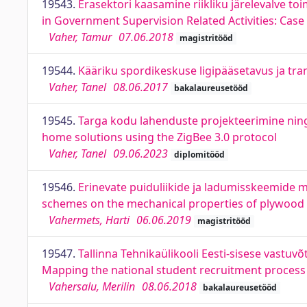
19543.
Erasektori kaasamine riikliku järelevalve to
in Government Supervision Related Activities: Case
Vaher, Tamur
07.06.2018
magistritööd
19544.
Kääriku spordikeskuse ligipääsetavus ja tra
Vaher, Tanel
08.06.2017
bakalaureusetööd
19545.
Targa kodu lahenduste projekteerimine ning
home solutions using the ZigBee 3.0 protocol
Vaher, Tanel
09.06.2023
diplomitööd
19546.
Erinevate puiduliikide ja ladumisskeemide m
schemes on the mechanical properties of plywood
Vahermets, Harti
06.06.2019
magistritööd
19547.
Tallinna Tehnikaülikooli Eesti-sisese vastuv
Mapping the national student recruitment process a
Vahersalu, Merilin
08.06.2018
bakalaureusetööd