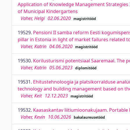
Application of Knowledge Management Strategies
of Municipal Kindergartens
Vaher, Helgi
02.06.2020
magistritööd
19529.
Pensioni II samba reform Eesti kogumispens
pillar in Estonia in light of market failures relate
Vaher, Katrin
04.06.2020
magistritööd
19530.
Korilusturismi potentsiaal Saaremaal. The p
Vaher, Katrin
05.06.2023
diplomitööd
19531.
Ehitustehnoloogia ja platsikorralduse analüü
technology and building management based on the c
Vaher, Keit
12.12.2023
magistritööd
19532.
Kaasaskantav liitiumioonakujaam. Portable l
Vaher, Kevin
10.06.2026
bakalaureusetööd