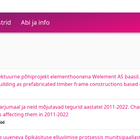
trid
Abi ja info
itektuurne põhiprojekt elementhoonena Welement AS baasil. 
ilding as prefabricated timber frame constructions base
rjumaal ja neid mõjutavad tegurid aastatel 2011-2022. Chan
s affecting them in 2011-2022
ööd
uueneva õpikäsituse elluviimise protsessis munitsipaallas