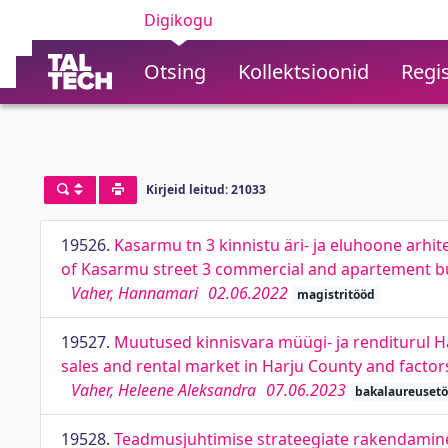
Digikogu
Otsing
Kollektsioonid
Regis
Kirjeid leitud: 21033
19526.
Kasarmu tn 3 kinnistu äri- ja eluhoone arh
of Kasarmu street 3 commercial and apartement bu
Vaher, Hannamari
02.06.2022
magistritööd
19527.
Muutused kinnisvara müügi- ja renditurul Ha
sales and rental market in Harju County and factor
Vaher, Heleene Aleksandra
07.06.2023
bakalaureuset
19528.
Teadmusjuhtimise strateegiate rakendamine 