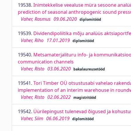
19538.
Inimtekkelise veealuse müra sesoone analüü
prediction of seasonal anthropogenic sound pressur
Vaher, Rasmus
09.06.2020
diplomitööd
19539.
Dividendipoliitika mõju analüüs aktsiaportfel
Vaher, Riho
17.01.2019
diplomitööd
19540.
Metsamaterjalituru info- ja kommunikatsioon
communication channels
Vaher, Risto
03.06.2020
bakalaureusetööd
19541.
Tori Timber OÜ otsustusabi vahelao rakenda
implementation of an interim warehouse in round
Vaher, Risto
02.06.2022
magistritööd
19542.
Üürilepingust tulenevad õigused ja kohustu
Vaher, Siim
06.06.2019
diplomitööd