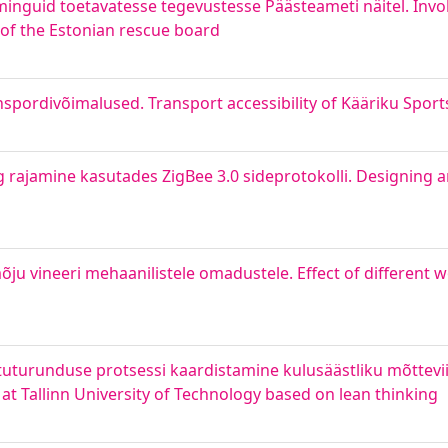
iminguid toetavatesse tegevustesse Päästeameti näitel. Invo
 of the Estonian rescue board
nspordivõimalused. Transport accessibility of Kääriku Sport
 rajamine kasutades ZigBee 3.0 sideprotokolli. Designing 
õju vineeri mehaanilistele omadustele. Effect of different 
õtuturunduse protsessi kaardistamine kulusäästliku mõtteviisi
t Tallinn University of Technology based on lean thinking