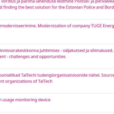
õrdlus ja parima lahenduse leidmine Politsei- ja piirivalv
 finding the best solution for the Estonian Police and Bo
 moderniseerimine. Modernization of company TUGE Ener
nnisvarakeskkonna juhtimises - väljakutsed ja võimalused
ent - challenges and opportunities
oniallikad TalTechi tudengiorganisatsioonide näitel. Source
ent organizations of TalTech
n usage monitoring device