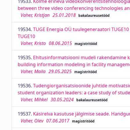
19533.
Kolme erineva videokonverentsitehnoloogia v
between three video conferencing technologies and
Vaher, Kristjan
25.01.2018
bakalaureusetööd
19534.
TUGE Energia OÜ tuulegeneraatori TUGE10
TUGE10
Vaher, Kristo
08.06.2015
magistritööd
19535.
Ehitusinformatsiooni mudeli rakendamine ki
building information modeling in facility managem
Vaher, Maila
29.05.2025
magistritööd
19536.
Tudengiorganisatsioonide juhtide motivatsio
student organization leaders: a case study of stud
Vaher, Mihkel
30.05.2024
bakalaureusetööd
19537.
Käsirelva kasutuse jälgimise seade. Handgu
Vaher, Olev
07.06.2017
magistritööd