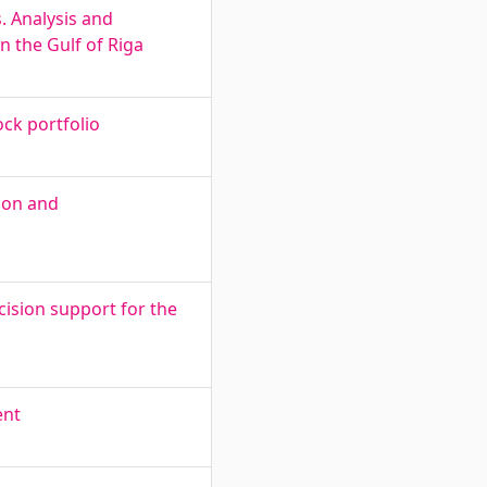
. Analysis and
n the Gulf of Riga
ock portfolio
tion and
ision support for the
ent